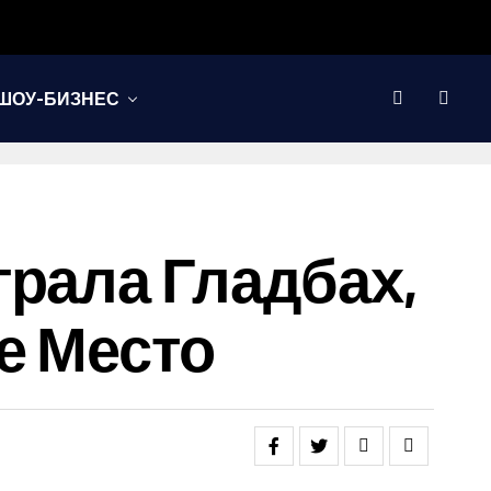
ШОУ-БИЗНЕС
грала Гладбах,
е Место