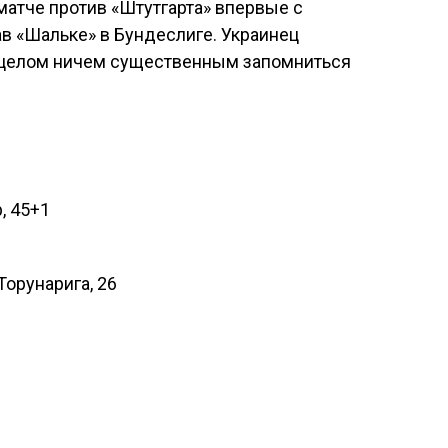
атче против «Штутгарта» впервые с
ав «Шальке» в Бундеслиге. Украинец
 в целом ничем существенным запомниться
, 45+1
 Торунарига, 26