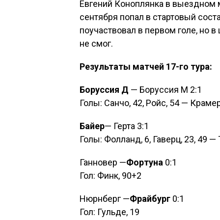
Евгений Коноплянка в выездном м
сентября попал в стартовый сост
поучаствовал в первом голе, но
не смог.
Результаты матчей 17-го тура:
Боруссия Д
— Боруссия М 2:1
Голы: Санчо, 42, Ройс, 54 — Крамер
Байер
— Герта 3:1
Голы: Фолланд, 6, Гаверц, 23, 49 —
Ганновер —
Фортуна
0:1
Гол: Финк, 90+2
Нюрнберг —
Фрайбург
0:1
Гол: Гульде, 19