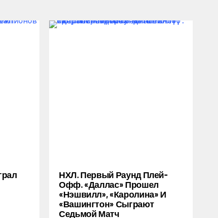
грал
НХЛ. Первый Раунд Плей-
Офф. «Даллас» Прошел
«Нэшвилл», «Каролина» И
«Вашингтон» Сыграют
Седьмой Матч