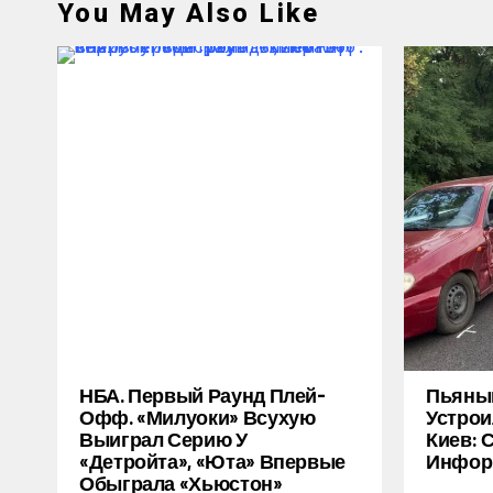
You May Also Like
НБА. Первый Раунд Плей-
Пьяный
Офф. «Милуоки» Всухую
Устрои
Выиграл Серию У
Киев: 
«Детройта», «Юта» Впервые
Инфор
Обыграла «Хьюстон»