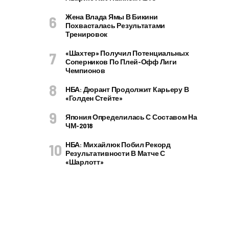
Жена Влада Ямы В Бикини
Похвасталась Результатами
Тренировок
«Шахтер» Получил Потенциальных
Соперников По Плей-Офф Лиги
Чемпионов
НБА: Дюрант Продолжит Карьеру В
«Голден Стейте»
Япония Определилась С Составом На
ЧМ-2018
НБА: Михайлюк Побил Рекорд
Результативности В Матче С
«Шарлотт»