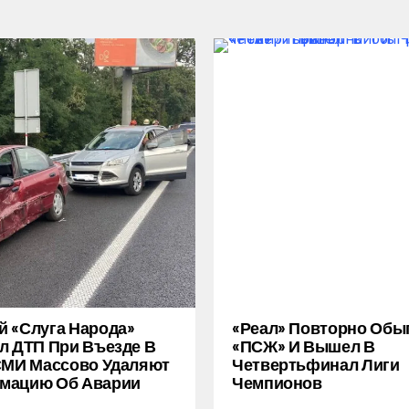
 «слуга Народа»
«Реал» Повторно Обы
л ДТП При Въезде В
«ПСЖ» И Вышел В
СМИ Массово Удаляют
Четвертьфинал Лиги
мацию Об Аварии
Чемпионов