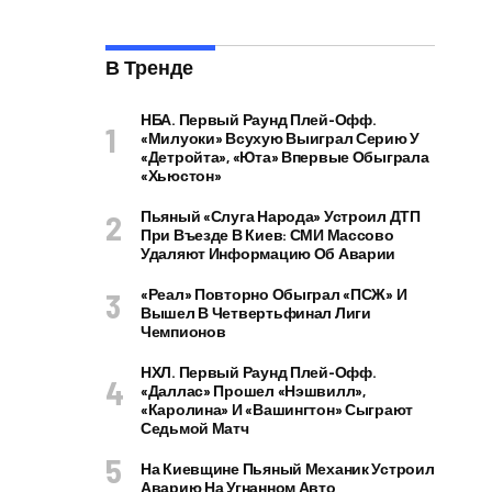
В Тренде
НБА. Первый Раунд Плей-Офф.
«Милуоки» Всухую Выиграл Серию У
«Детройта», «Юта» Впервые Обыграла
«Хьюстон»
Пьяный «слуга Народа» Устроил ДТП
При Въезде В Киев: СМИ Массово
Удаляют Информацию Об Аварии
«Реал» Повторно Обыграл «ПСЖ» И
Вышел В Четвертьфинал Лиги
Чемпионов
НХЛ. Первый Раунд Плей-Офф.
«Даллас» Прошел «Нэшвилл»,
«Каролина» И «Вашингтон» Сыграют
Седьмой Матч
На Киевщине Пьяный Механик Устроил
Аварию На Угнанном Авто