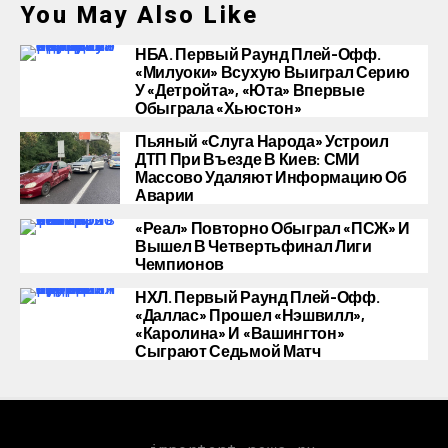
You May Also Like
НБА. Первый Раунд Плей-Офф.
«Милуоки» Всухую Выиграл Серию
У «Детройта», «Юта» Впервые
Обыграла «Хьюстон»
Пьяный «слуга Народа» Устроил
ДТП При Въезде В Киев: СМИ
Массово Удаляют Информацию Об
Аварии
«Реал» Повторно Обыграл «ПСЖ» И
Вышел В Четвертьфинал Лиги
Чемпионов
НХЛ. Первый Раунд Плей-Офф.
«Даллас» Прошел «Нэшвилл»,
«Каролина» И «Вашингтон»
Сыграют Седьмой Матч