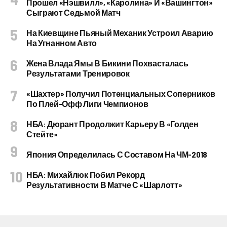
Прошел «Нэшвилл», «Каролина» И «Вашингтон»
Сыграют Седьмой Матч
На Киевщине Пьяный Механик Устроил Аварию
На Угнанном Авто
Жена Влада Ямы В Бикини Похвасталась
Результатами Тренировок
«Шахтер» Получил Потенциальных Соперников
По Плей-Офф Лиги Чемпионов
НБА: Дюрант Продолжит Карьеру В «Голден
Стейте»
Япония Определилась С Составом На ЧМ-2018
НБА: Михайлюк Побил Рекорд
Результативности В Матче С «Шарлотт»