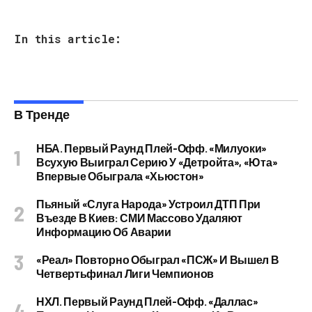
In this article:
В Тренде
НБА. Первый Раунд Плей-Офф. «Милуоки»
Всухую Выиграл Серию У «Детройта», «Юта»
Впервые Обыграла «Хьюстон»
Пьяный «слуга Народа» Устроил ДТП При
Въезде В Киев: СМИ Массово Удаляют
Информацию Об Аварии
«Реал» Повторно Обыграл «ПСЖ» И Вышел В
Четвертьфинал Лиги Чемпионов
НХЛ. Первый Раунд Плей-Офф. «Даллас»