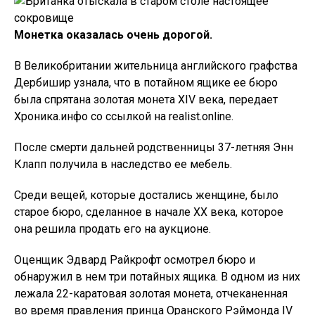
Монетка оказалась очень дорогой.
В Великобритании жительница английского графства
Дербишир узнала, что в потайном ящике ее бюро
была спрятана золотая монета XIV века, передает
Хроника.инфо со ссылкой на realist.online.
После смерти дальней родственницы 37-летняя Энн
Клапп получила в наследство ее мебель.
Среди вещей, которые достались женщине, было
старое бюро, сделанное в начале XX века, которое
она решила продать его на аукционе.
Оценщик Эдвард Райкрофт осмотрел бюро и
обнаружил в нем три потайных ящика. В одном из них
лежала 22-каратовая золотая монета, отчеканенная
во время правления принца Оранского Рэймонда IV