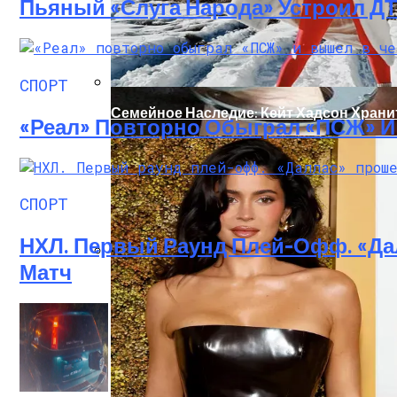
Пьяный «слуга Народа» Устроил Д
СПОРТ
Семейное Наследие: Кейт Хадсон Храни
«Реал» Повторно Обыграл «ПСЖ» 
СПОРТ
НХЛ. Первый Раунд Плей-Офф. «Да
Матч
В Николаеве Во Время Задержания Умер