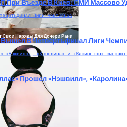
ТП При Въезде В Киев: СМИ Массово
т Свои Наряды Для Дочери Рани
И Вышел В Четвертьфинал Лиги Чемп
ллас» Прошел «Нэшвилл», «Каролина
 29-Летний Мужчина