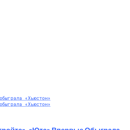
тройта», «Юта» Впервые Обыграла