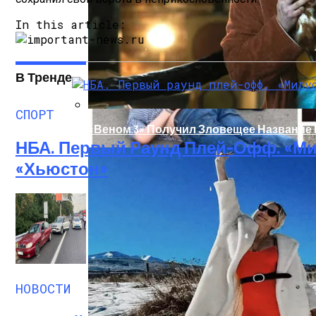
In this article:
В Тренде
СПОРТ
«Веном 3» Получил Зловещее Название
НБА. Первый Раунд Плей-Офф. «Ми
«Хьюстон»
В Киеве У Копа, Подозреваемого В Нар
НОВОСТИ