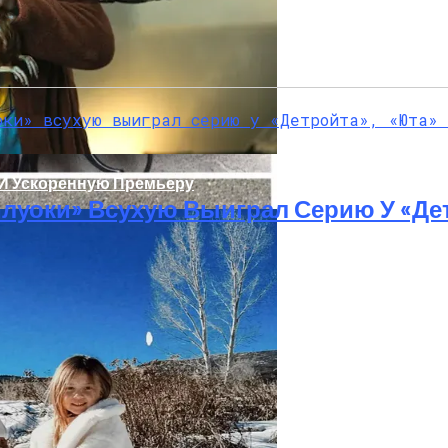
 И Ускоренную Премьеру
луоки» Всухую Выиграл Серию У «Де
которговле, Нашли Пистолет Януковича