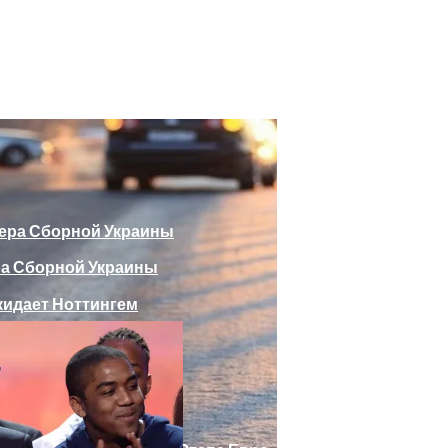
божающего Стоять На Задних Лапах
утина Главе МИД Австрии
еяли Российский Лайнер, «заблудившийся» В Крыму
ра Сборной Украины
Веселыми Фотожабами
дает Ноттингем
е Отеля, Знатно Позавтракав
а