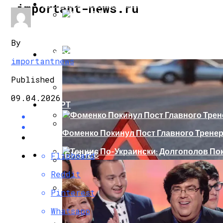
ИНТЕРЕСНОЕ И ПОЗНАВАТЕЛЬНОЕ
important-news.ru
Сеть В Восторге От Упитанного Кота, О
By
НОВОСТИ
importantnews
В Сети Высмеяли Свадебный Подарок П
Published
09.04.2026
СПОРТ
«Князь, Где Вы Шлялись»: В Сети Высм
Фоменко Покинул Пост Главного Трене
Репетицию Парада В Киеве Высмеяли 
ШОУ-БИЗНЕС
Flipboard
Теннис По-Украински: Долгополов Поки
Reddit
В Швеции Белый Медведь Застрял В Окн
Pinterest
Роналду Остается В «Реале» До 2020 Год
Whatsapp