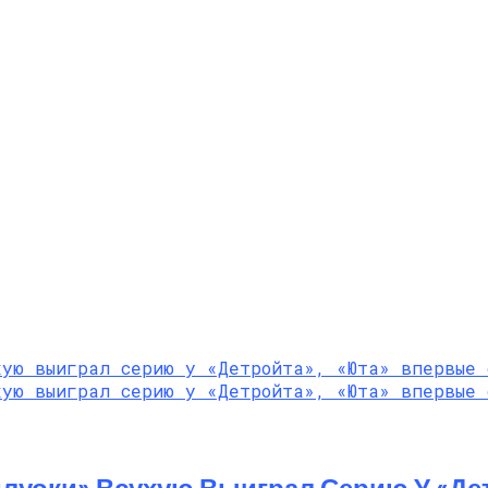
луоки» Всухую Выиграл Серию У «Де