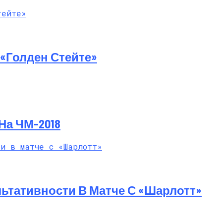
й Мастер-Класс На Пляже В Турции
«Голден Стейте»
На ЧМ-2018
ьтативности В Матче С «Шарлотт»