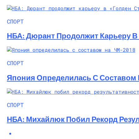
Алёна Шоптенко Показала Танцевальны
СПОРТ
НБА: Дюрант Продолжит Карьеру В 
СПОРТ
Япония Определилась С Составом 
СПОРТ
НБА: Михайлюк Побил Рекорд Резул