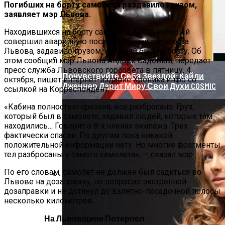
Погибших на борту самолета раздавило грузом,
заявляет мэр Львова.
Находившихся на борту самолета Ан-12, который
совершил аварийную посадку вблизи аэропорта
Львова, задавило грузом, который был на борту. Об
этом сообщил мэр Львова Андрей Садовый, передает
пресс служба Львовского горсовета в пятницу, 4
Почувствуйте Себя Звездой: Кайли
октября, пишет интернет-издание Хроника.инфо со
Дженнер Дарит Миру Свои Духи COSMIC
ссылкой на Корреспондент.
«Кабина полностью срезана, все разбросано. Груз,
который был в самолете, задавил людей, которые там
находились… Говорят о 8-х членах экипажа. Трех
фактически спасли. По другим пока никакой
положительной информации нету. Но многие фрагменты
тел разбросаны у самого самолета», — сказал мэр.
По его словам, самолет не должен был садиться во
Львове на дозаправку, но попросил экстренной
дозаправки и не дотянул до взлетно-посадочной полосы
«Морковное» ДТП На Трассе Одесса-
несколько километров.
Николаев: Столкнулись Два Грузовика
На Львовщине Потерпел