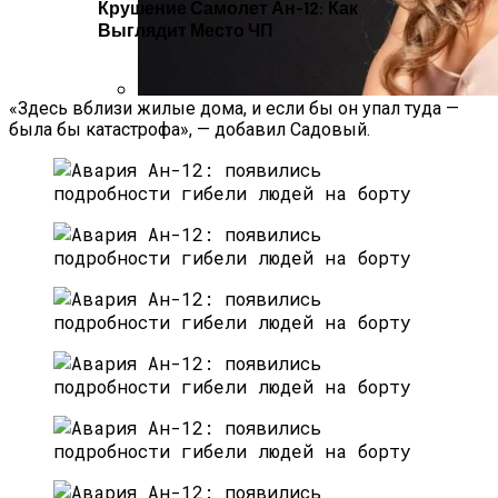
Крушение Самолет Ан-12: Как
Выглядит Место ЧП
«Здесь вблизи жилые дома, и если бы он упал туда —
Алёна Шоптенко Показала
была бы катастрофа», — добавил Садовый.
Танцевальный Мастер-Класс На Пляже
В Турции