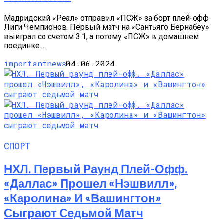
Мадридский «Реал» отправил «ПСЖ» за борт плей-офф
Лиги Чемпионов. Первый матч на «Сантьяго Бернабеу»
выиграл со счетом 3:1, а потому «ПСЖ» в домашнем
поединке...
importantnews
04.06.2024
СПОРТ
НХЛ. Первый Раунд Плей-Офф.
«Даллас» Прошел «Нэшвилл»,
«Каролина» И «Вашингтон»
Сыграют Седьмой Матч