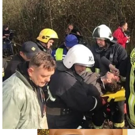
Семейное Наследие: Кейт Хадсон
Хранит Свои Наряды Для Дочери Рани
В Египте Госпитализировали 5-
Летнюю Украинку С Признаками
Изнасилования: Мать Отрицает
Насилие