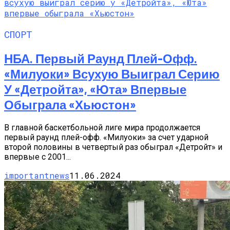
СПОРТ
НБА. Первый Раунд Плей-Офф.
«Милуоки» Всухую Выиграл Серию
У «Детройта», «Юта» Впервые
Обыграла «Хьюстон»
В главной баскетбольной лиге мира продолжается
первый раунд плей-офф. «Милуоки» за счет ударной
второй половины в четвертый раз обыграл «Детройт» и
впервые с 2001...
importantnews
11.06.2024