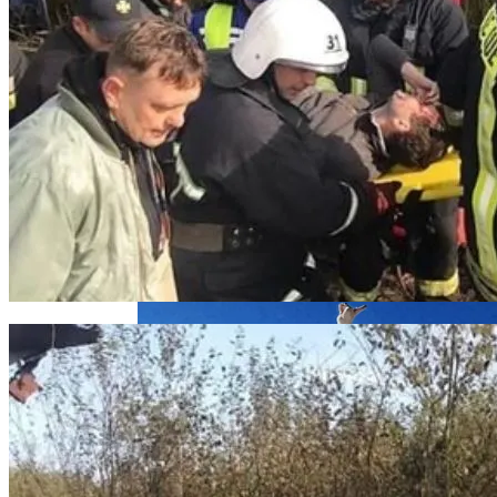
Под Киевом Мотоцикл Влетел В
Легковушку: Двое Погибших
«Веном 3» Получил Зловещее
Название И Ускоренную Премьеру
Прокурор Хмельницкой Области Умер
От Осложнений Коронавируса