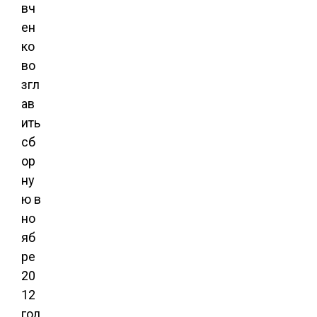
вч
ен
ко
во
згл
ав
ить
сб
ор
ну
ю в
но
яб
ре
20
12
год