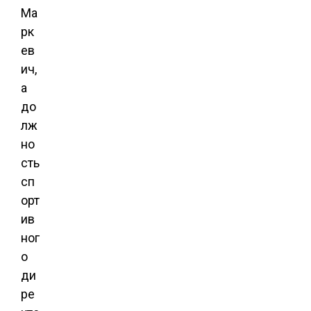
Ма
рк
ев
ич,
а
до
лж
но
сть
сп
орт
ив
ног
о
ди
ре