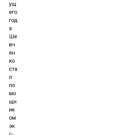
ущ
его
год
а
Ше
вч
ен
ко
ста
л
по
мо
щн
ик
ом
эк
с-