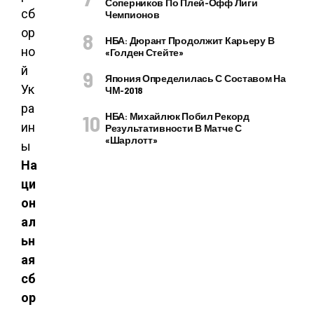
Соперников По Плей-Офф Лиги
Чемпионов
НБА: Дюрант Продолжит Карьеру В
«Голден Стейте»
Япония Определилась С Составом На
ЧМ-2018
НБА: Михайлюк Побил Рекорд
Результативности В Матче С
«Шарлотт»
На
ци
он
ал
ьн
ая
сб
ор