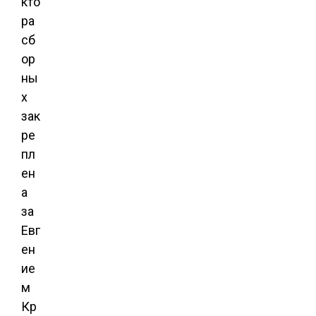
кто
ра
сб
ор
ны
х
зак
ре
пл
ен
а
за
Евг
ен
ие
м
Кр