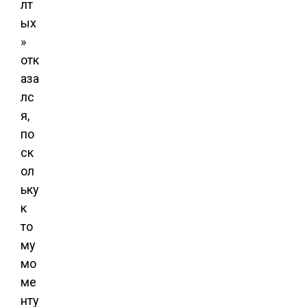
лт
ых
»
отк
аза
лс
я,
по
ск
ол
ьку
к
то
му
мо
ме
нту