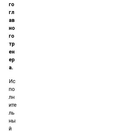
го
гл
ав
но
го
тр
ен
ер
а.
Ис
по
лн
ите
ль
ны
й