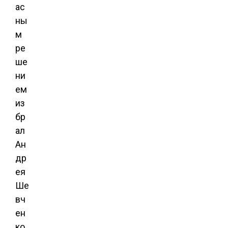
ас
ны
м
ре
ше
ни
ем
из
бр
ал
Ан
др
ея
Ше
вч
ен
ко