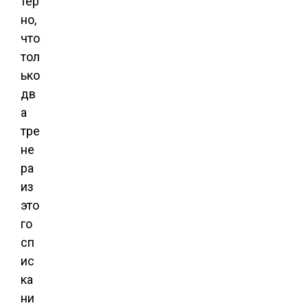
тер
но,
что
тол
ько
дв
а
тре
не
ра
из
это
го
сп
ис
ка
ни