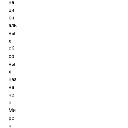
на
ци
он
аль
ны
х
сб
ор
ны
х
наз
на
че
н
Ми
ро
н