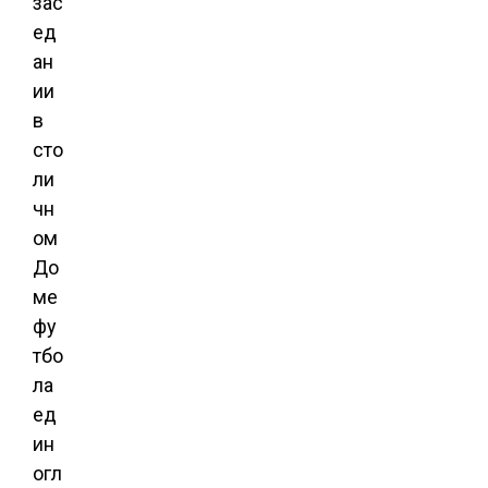
зас
ед
ан
ии
в
сто
ли
чн
ом
До
ме
фу
тбо
ла
ед
ин
огл