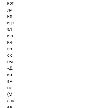
ког
да
не
игр
ал
и в
ки
ев
ск
ом
«Д
ин
ам
о»
(М
арк
ев