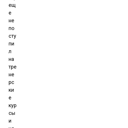
ещ
е
не
по
сту
пи
л
на
тре
не
рс
ки
е
кур
сы
и