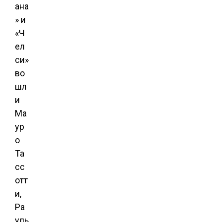
ана
» и
«Ч
ел
си»
во
шл
и
Ма
ур
о
Та
сс
отт
и,
Ра
уль