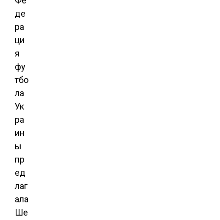
Фе
де
ра
ци
я
фу
тбо
ла
Ук
ра
ин
ы
пр
ед
лаг
ала
Ше