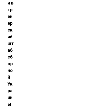
и в
тр
ен
ер
ск
ий
шт
аб
сб
ор
но
й
Ук
ра
ин
ы