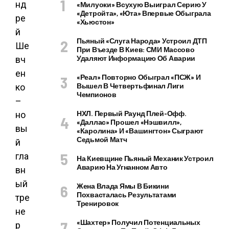
«Милуоки» Всухую Выиграл Серию У
«Детройта», «Юта» Впервые Обыграла
«Хьюстон»
Пьяный «слуга Народа» Устроил ДТП
При Въезде В Киев: СМИ Массово
Удаляют Информацию Об Аварии
«Реал» Повторно Обыграл «ПСЖ» И
Вышел В Четвертьфинал Лиги
Чемпионов
НХЛ. Первый Раунд Плей-Офф.
«Даллас» Прошел «Нэшвилл»,
«Каролина» И «Вашингтон» Сыграют
Седьмой Матч
На Киевщине Пьяный Механик Устроил
Аварию На Угнанном Авто
Жена Влада Ямы В Бикини
Похвасталась Результатами
Тренировок
«Шахтер» Получил Потенциальных