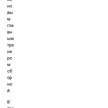
но
вы
м
гла
вн
ым
тре
не
ро
м
сб
ор
но
й.
В