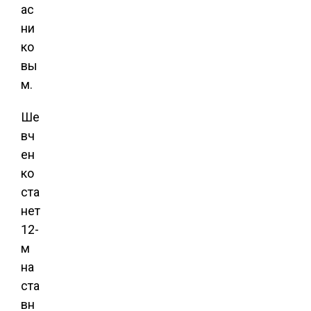
ас
ни
ко
вы
м.
Ше
вч
ен
ко
ста
нет
12-
м
на
ста
вн