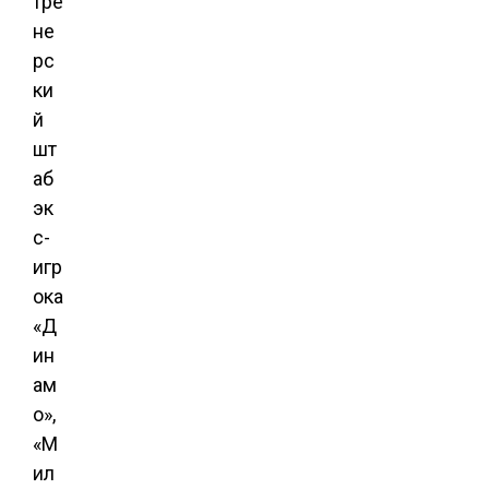
тре
не
рс
ки
й
шт
аб
эк
с-
игр
ока
«Д
ин
ам
о»,
«М
ил