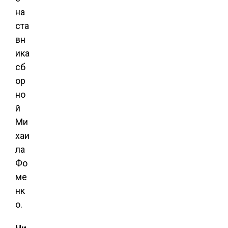
на
ста
вн
ика
сб
ор
но
й
Ми
хаи
ла
Фо
ме
нк
о.