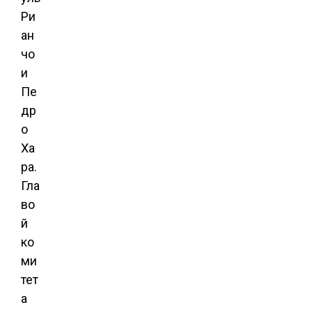
Ри
ан
чо
и
Пе
др
о
Ха
ра.
Гла
во
й
ко
ми
тет
а