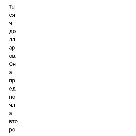
ты
ся
ч
до
лл
ар
ов.
Он
а
пр
ед
по
чл
а
вто
ро