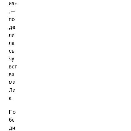
из»
, —
по
де
ли
ла
сь
чу
вст
ва
ми
Ли
к.
По
бе
ди