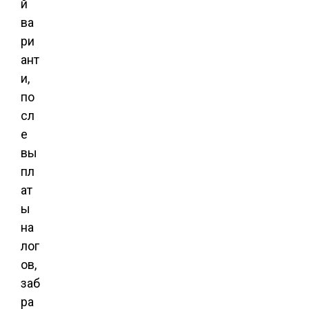
й
ва
ри
ант
и,
по
сл
е
вы
пл
ат
ы
на
лог
ов,
заб
ра