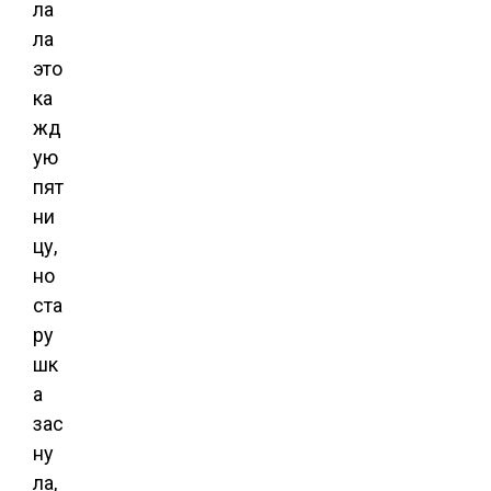
ла
ла
это
ка
жд
ую
пят
ни
цу,
но
ста
ру
шк
а
зас
ну
ла,