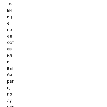
тел
ьн
иц
е
пр
ед
ост
ав
ил
и
вы
би
рат
ь,
по
лу
чат