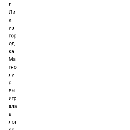
л
Ли
к
из
гор
од
ка
Ма
гно
ли
я
вы
игр
ала
в
лот
ер