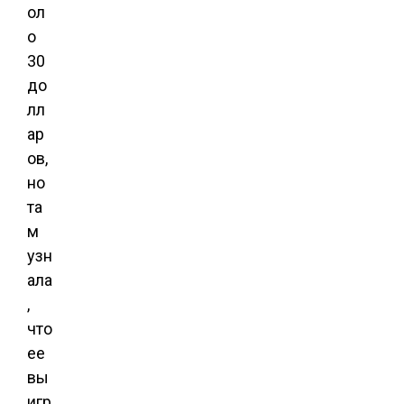
ол
о
30
до
лл
ар
ов,
но
та
м
узн
ала
,
что
ее
вы
игр