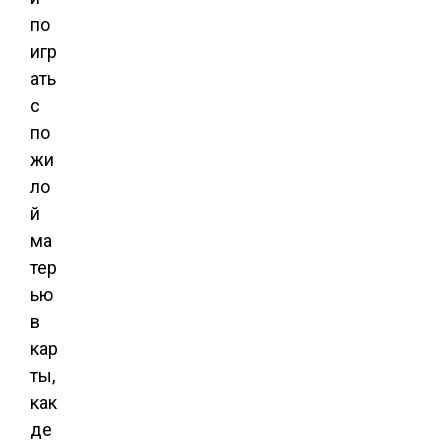
по
игр
ать
с
по
жи
ло
й
ма
тер
ью
в
кар
ты,
как
де