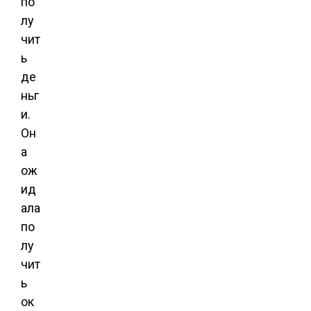
по
лу
чит
ь
де
ньг
и.
Он
а
ож
ид
ала
по
лу
чит
ь
ок