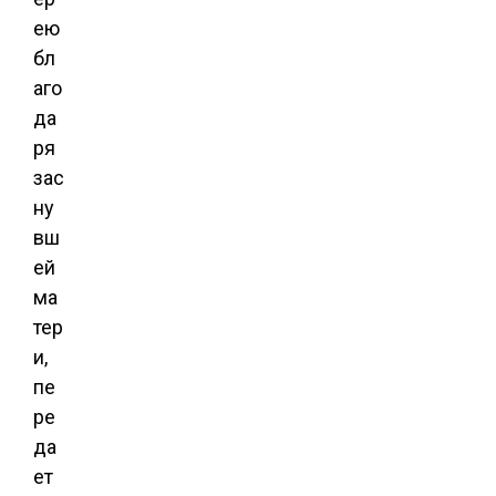
ею
бл
аго
да
ря
зас
ну
вш
ей
ма
тер
и,
пе
ре
да
ет