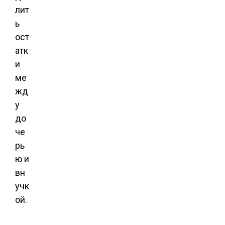
лит
ь
ост
атк
и
ме
жд
у
до
че
рь
ю и
вн
учк
ой.