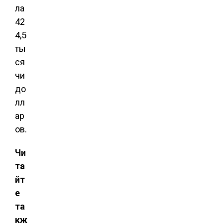
ла
42
4,5
ты
ся
чи
до
лл
ар
ов.
Чи
та
йт
е
та
кж