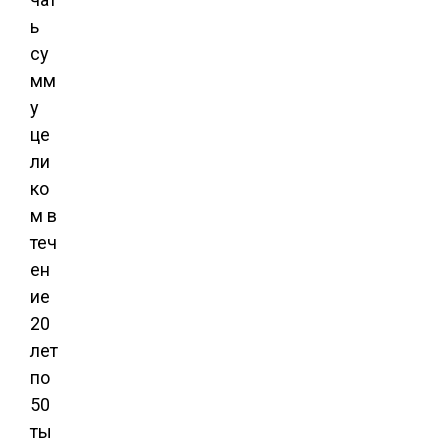
ь
су
мм
у
це
ли
ко
м в
теч
ен
ие
20
лет
по
50
ты