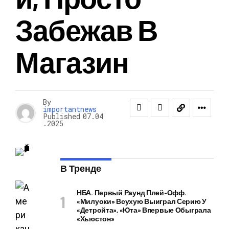
Забежав В
Магазин
By
importantnews
Published
07.04
.2025
В Тренде
НБА. Первый Раунд Плей-Офф.
«Милуоки» Всухую Выиграл Серию У
«Детройта», «Юта» Впервые Обыграла
«Хьюстон»