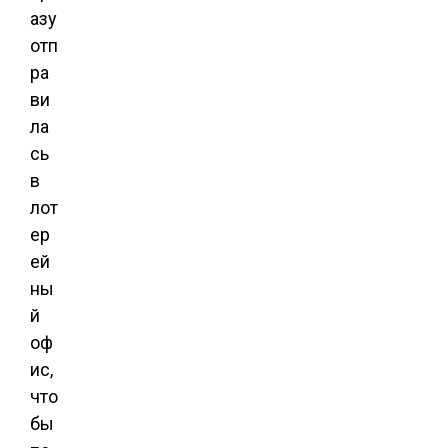
азу
отп
ра
ви
ла
сь
в
лот
ер
ей
ны
й
оф
ис,
что
бы