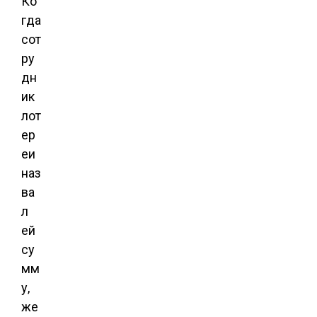
Ко
гда
сот
ру
дн
ик
лот
ер
еи
наз
ва
л
ей
су
мм
у,
же