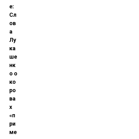
е:
Сл
ов
а
Лу
ка
ше
нк
о о
ко
ро
ва
х
«п
ри
ме