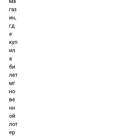
ма
газ
ин,
гд
е
куп
ил
а
би
лет
мг
но
ве
нн
ой
лот
ер