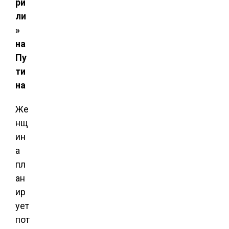
ри
ли
»
на
Пу
ти
на
Же
нщ
ин
а
пл
ан
ир
ует
пот