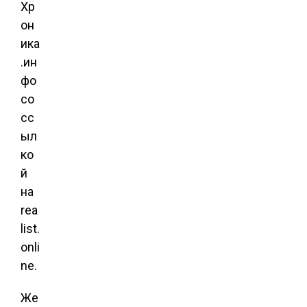
Хр
он
ика
.ин
фо
со
сс
ыл
ко
й
на
rea
list.
onli
ne.
Же