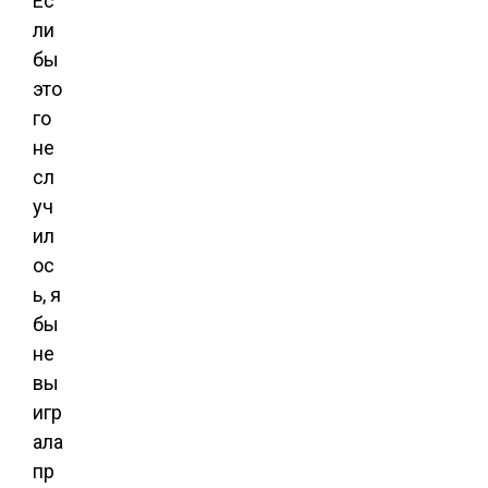
Ес
ли
бы
это
го
не
сл
уч
ил
ос
ь, я
бы
не
вы
игр
ала
пр