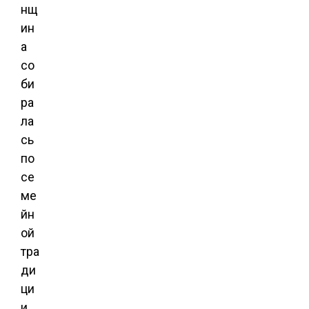
нщ
ин
а
со
би
ра
ла
сь
по
се
ме
йн
ой
тра
ди
ци
и