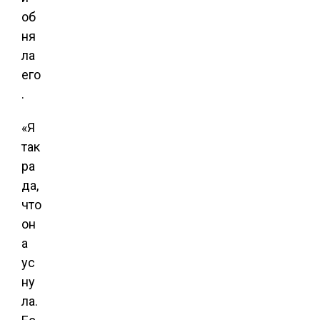
об
ня
ла
его
.
«Я
так
ра
да,
что
он
а
ус
ну
ла.