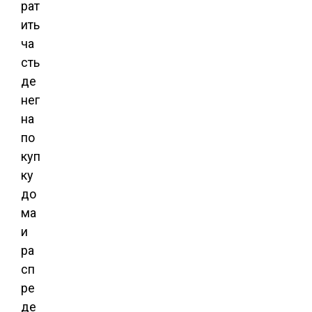
рат
ить
ча
сть
де
нег
на
по
куп
ку
до
ма
и
ра
сп
ре
де