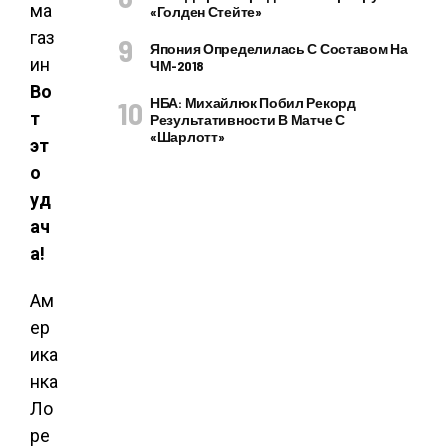
«Голден Стейте»
Япония Определилась С Составом На
ЧМ-2018
Во
НБА: Михайлюк Побил Рекорд
т
Результативности В Матче С
«Шарлотт»
эт
о
уд
ач
а!
Ам
ер
ика
нка
Ло
ре