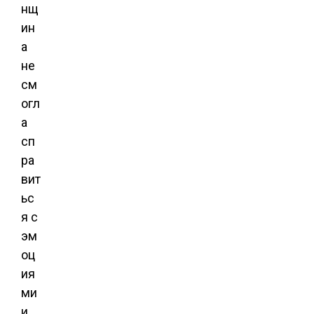
нщ
ин
а
не
см
огл
а
сп
ра
вит
ьс
я с
эм
оц
ия
ми
и