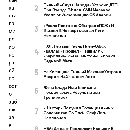
Пьяный «слуга Народа» Устроил ДТП
При Въезде В Киев: СМИ Массово
Удаляют Информацию Об Аварии
«Реал» Повторно Обыграл «ПСЖ» И
Вышел В Четвертьфинал Лиги
Чемпионов
НХЛ. Первый Раунд Плей-Офф.
«Даллас» Прошел «Нэшвилл»,
«Каролина» И «Вашингтон» Сыграют
Седьмой Матч
На Киевщине Пьяный Механик Устроил
Аварию На Угнанном Авто
Жена Влада Ямы В Бикини
Похвасталась Результатами
Тренировок
«Шахтер» Получил Потенциальных
Соперников По Плей-Офф Лиги
Чемпионов
НБА: Дюрант Продолжит Карьеру В