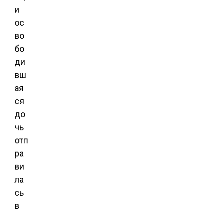
и
ос
во
бо
ди
вш
ая
ся
до
чь
отп
ра
ви
ла
сь
в