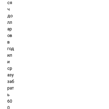
ся
ч
до
лл
ар
ов
в
год
ил
и
ср
азу
заб
рат
ь
60
0