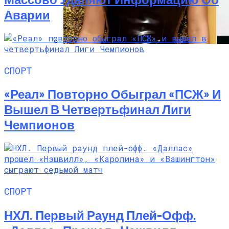
Аварии
Почувствуйте Себя Звездой: Кайли
СПОРТ
Дженнер Дарит Миру Свои Духи COSMIC
«Реал» Повторно Обыграл «ПСЖ» И
Вышел В Четвертьфинал Лиги
Чемпионов
СПОРТ
НХЛ. Первый Раунд Плей-Офф.