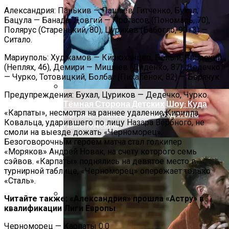
Под Киевом Мотоцикл Влетел В
Александрия: Панькив — Пашаев, Гитченко, Бухал,
Легковушку: Двое Погибших
Бацула — Банада, Довгий — Протасов (Пономарь, 70),
Полярус (Старенький, 80), Цуриков (Бабогло, 90+3) —
Ситало.
Мариуполь: Худжамов — Кирюханцев, Белый, Яворский
(Неплях, 46), Демири — Мишнев (Диденко, 87), Дедечко
— Чурко, Тотовицкий, Болбат (Пихаленок, 82) — Борячук.
Предупреждения: Бухал, Цуриков — Дедечко, Чурко.
Тёмная Сторона Детских Шоу: Куда
«Карпаты», несмотря на раннее удаление Кирилла
Пропал Скандальный Создатель
Ковальца, ударившего по лицу Назара Вербного, не
Никелодеона
смоли на выезде дожать «Черноморец».
Безоговорочным героем матча стал голкипер
«Моряков» Андрей Новак, на счету которого семь
сэйвов. «Карпаты» поднялись на девятое место в
турнирной таблице, «Черноморец» опережает только
«Сталь».
Читайте также: «Александрия» прошла «Астру» в
квалификации Лиги Европы
Прокурор Хмельницкой Области Умер
От Осложнений Коронавируса
Черноморец — Карпаты 0:0