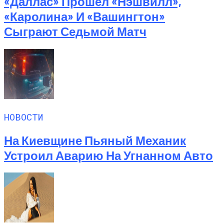
«Даллас» Прошел «Нэшвилл»,
«Каролина» И «Вашингтон»
Сыграют Седьмой Матч
НОВОСТИ
На Киевщине Пьяный Механик
Устроил Аварию На Угнанном Авто