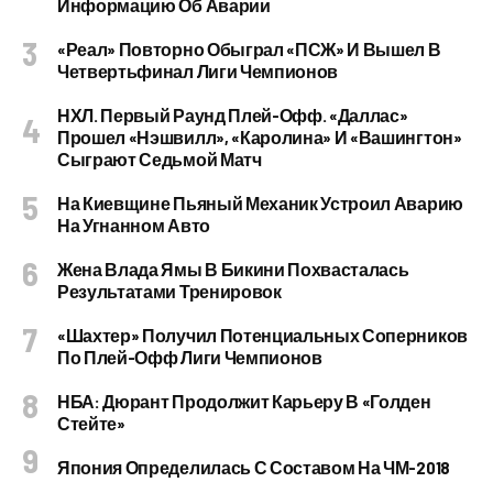
Информацию Об Аварии
«Реал» Повторно Обыграл «ПСЖ» И Вышел В
Четвертьфинал Лиги Чемпионов
НХЛ. Первый Раунд Плей-Офф. «Даллас»
Прошел «Нэшвилл», «Каролина» И «Вашингтон»
Сыграют Седьмой Матч
На Киевщине Пьяный Механик Устроил Аварию
На Угнанном Авто
Жена Влада Ямы В Бикини Похвасталась
Результатами Тренировок
«Шахтер» Получил Потенциальных Соперников
По Плей-Офф Лиги Чемпионов
НБА: Дюрант Продолжит Карьеру В «Голден
Стейте»
Япония Определилась С Составом На ЧМ-2018