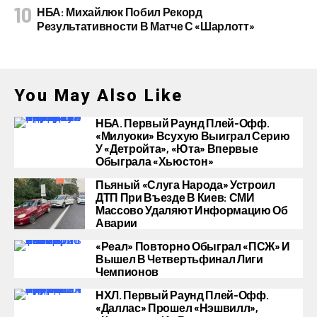
НБА: Михайлюк Побил Рекорд
Результативности В Матче С «Шарлотт»
You May Also Like
НБА. Первый Раунд Плей-Офф.
«Милуоки» Всухую Выиграл Серию
У «Детройта», «Юта» Впервые
Обыграла «Хьюстон»
Пьяный «слуга Народа» Устроил
ДТП При Въезде В Киев: СМИ
Массово Удаляют Информацию Об
Аварии
«Реал» Повторно Обыграл «ПСЖ» И
Вышел В Четвертьфинал Лиги
Чемпионов
НХЛ. Первый Раунд Плей-Офф.
«Даллас» Прошел «Нэшвилл»,