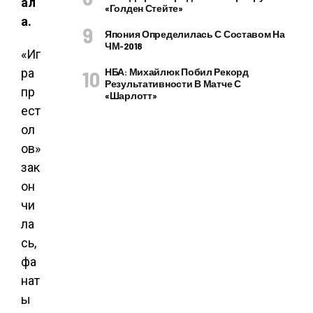
ал
«Голден Стейте»
а.
Япония Определилась С Составом На
ЧМ-2018
«Иг
ра
НБА: Михайлюк Побил Рекорд
Результативности В Матче С
пр
«Шарлотт»
ест
ол
ов»
зак
он
чи
ла
сь,
фа
нат
ы