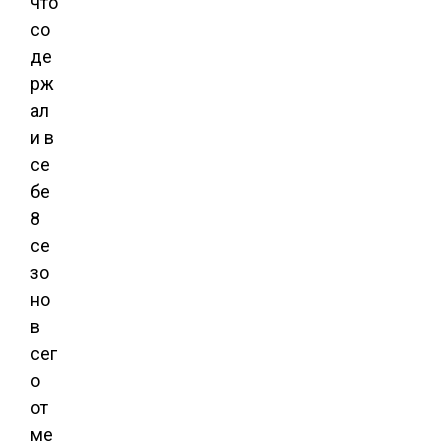
что
со
де
рж
ал
и в
се
бе
8
се
зо
но
в
сег
о
от
ме