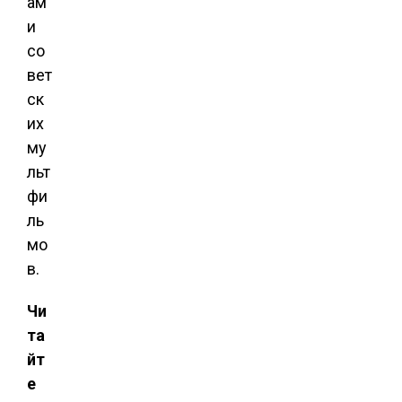
ам
и
со
вет
ск
их
му
льт
фи
ль
мо
в.
Чи
та
йт
е