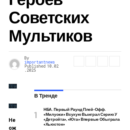
Советских
Мультиков
By
importantnews
Published
10.02
.2025
В Тренде
НБА. Первый Раунд Плей-Офф.
«Милуоки» Всухую Выиграл Серию У
«Детройта», «Юта» Впервые Обыграла
Не
«Хьюстон»
ож