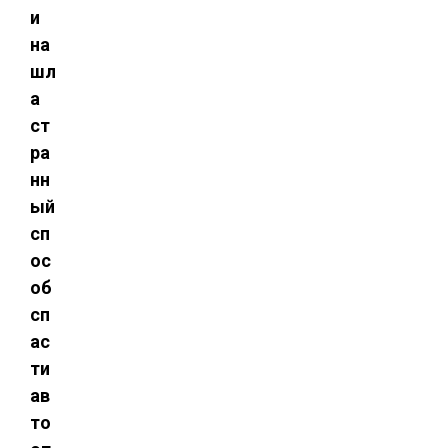
и
на
шл
а
ст
ра
нн
ый
сп
ос
об
сп
ас
ти
ав
то