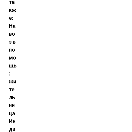
та
кж
е:
На
во
з в
по
мо
щь
:
жи
те
ль
ни
ца
Ин
ди