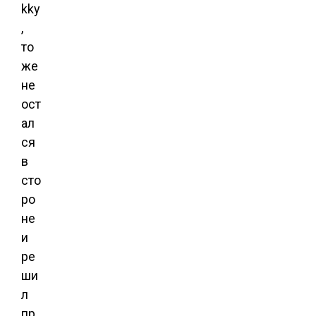
kky
,
то
же
не
ост
ал
ся
в
сто
ро
не
и
ре
ши
л
пр