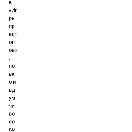
в
«Иг
ры
пр
ест
ол
ов»
,
ло
вк
о и
вд
ум
чи
во
со
вм