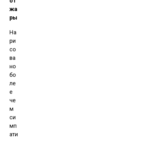
от
жа
ры
На
ри
со
ва
но
бо
ле
е
че
м
си
мп
ати