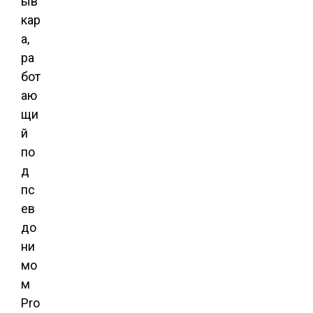
ыв
кар
а,
ра
бот
аю
щи
й
по
д
пс
ев
до
ни
мо
м
Pro