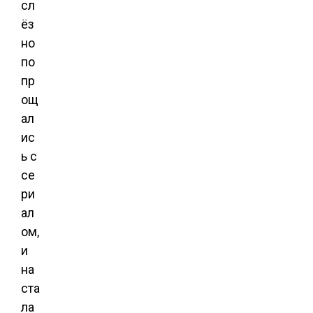
сл
ёз
но
по
пр
ощ
ал
ис
ь с
се
ри
ал
ом,
и
на
ста
ла