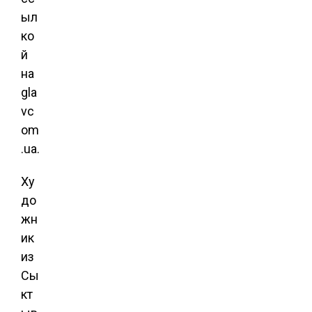
ыл
ко
й
на
gla
vc
om
.ua.
Ху
до
жн
ик
из
Сы
кт