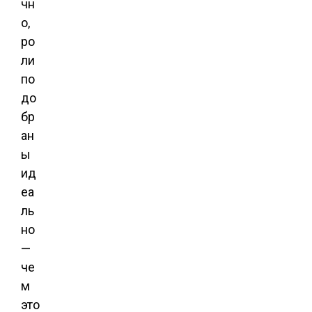
чн
о,
ро
ли
по
до
бр
ан
ы
ид
еа
ль
но
—
че
м
это