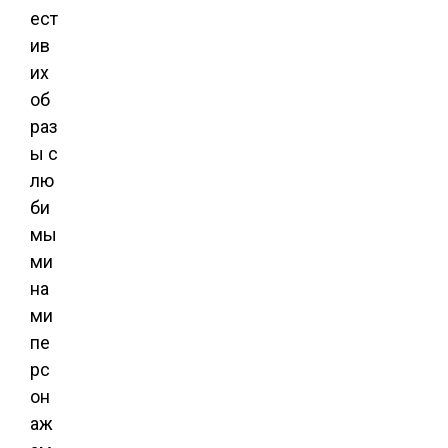
ест
ив
их
об
раз
ы с
лю
би
мы
ми
на
ми
пе
рс
он
аж