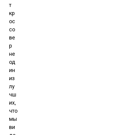
т
кр
ос
со
ве
р
не
од
ин
из
лу
чш
их,
что
мы
ви