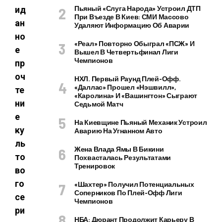
Пьяный «слуга Народа» Устроил ДТП
ид
При Въезде В Киев: СМИ Массово
ан
Удаляют Информацию Об Аварии
но
«Реал» Повторно Обыграл «ПСЖ» И
е
Вышел В Четвертьфинал Лиги
Чемпионов
пр
оч
НХЛ. Первый Раунд Плей-Офф.
«Даллас» Прошел «Нэшвилл»,
те
«Каролина» И «Вашингтон» Сыграют
ни
Седьмой Матч
е
На Киевщине Пьяный Механик Устроил
ку
Аварию На Угнанном Авто
ль
Жена Влада Ямы В Бикини
то
Похвасталась Результатами
Тренировок
во
го
«Шахтер» Получил Потенциальных
Соперников По Плей-Офф Лиги
се
Чемпионов
ри
НБА: Дюрант Продолжит Карьеру В