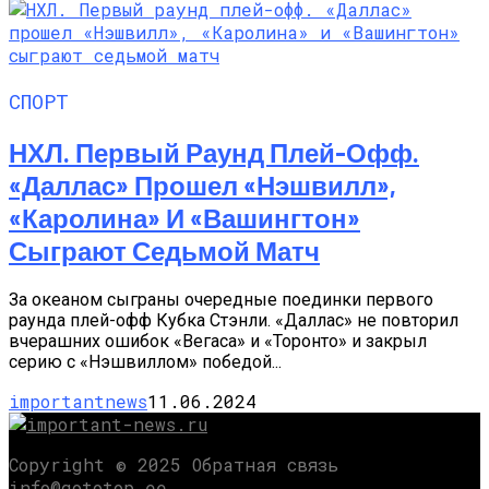
СПОРТ
НХЛ. Первый Раунд Плей-Офф.
«Даллас» Прошел «Нэшвилл»,
«Каролина» И «Вашингтон»
Сыграют Седьмой Матч
За океаном сыграны очередные поединки первого
раунда плей-офф Кубка Стэнли. «Даллас» не повторил
вчерашних ошибок «Вегаса» и «Торонто» и закрыл
серию с «Нэшвиллом» победой...
importantnews
11.06.2024
Copyright © 2025 Обратная связь
info@gototop.ee