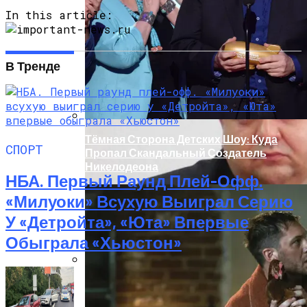
Под Киевом Мотоцикл Влетел В
In this article:
Легковушку: Двое Погибших
В Тренде
Тёмная Сторона Детских Шоу: Куда
СПОРТ
Пропал Скандальный Создатель
Никелодеона
НБА. Первый Раунд Плей-Офф.
«Милуоки» Всухую Выиграл Серию
У «Детройта», «Юта» Впервые
Обыграла «Хьюстон»
Прокурор Хмельницкой Области Умер
От Осложнений Коронавируса