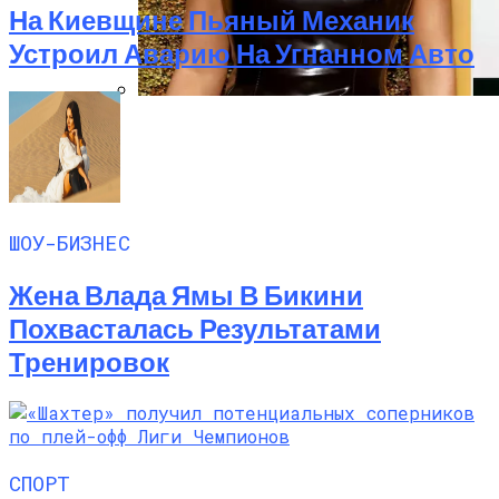
На Киевщине Пьяный Механик
Устроил Аварию На Угнанном Авто
Почувствуйте Себя Звездой: Кайли
Дженнер Дарит Миру Свои Духи COSMIC
ШОУ-БИЗНЕС
Жена Влада Ямы В Бикини
Похвасталась Результатами
Тренировок
СПОРТ