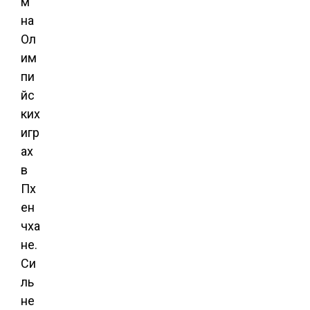
м
на
Ол
им
пи
йс
ких
игр
ах
в
Пх
ен
чха
не.
Си
ль
не