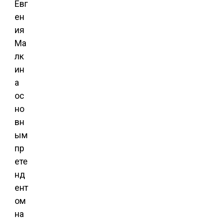
Евг
ен
ия
Ма
лк
ин
а
ос
но
вн
ым
пр
ете
нд
ент
ом
на