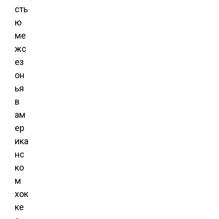
сть
ю
ме
жс
ез
он
ья
в
ам
ер
ика
нс
ко
м
хок
ке