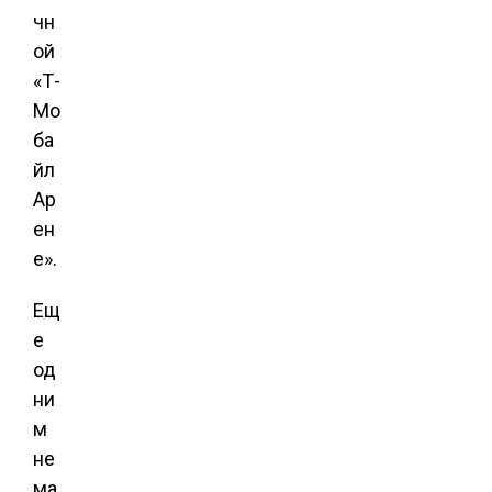
чн
ой
«Т-
Мо
ба
йл
Ар
ен
е».
Ещ
е
од
ни
м
не
ма