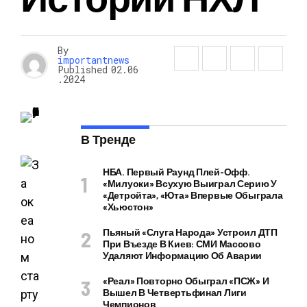
By
importantnews
Published
02.06
.2024
В Тренде
НБА. Первый Раунд Плей-Офф.
«Милуоки» Всухую Выиграл Серию У
«Детройта», «Юта» Впервые Обыграла
«Хьюстон»
Пьяный «слуга Народа» Устроил ДТП
При Въезде В Киев: СМИ Массово
Удаляют Информацию Об Аварии
«Реал» Повторно Обыграл «ПСЖ» И
Вышел В Четвертьфинал Лиги
Чемпионов