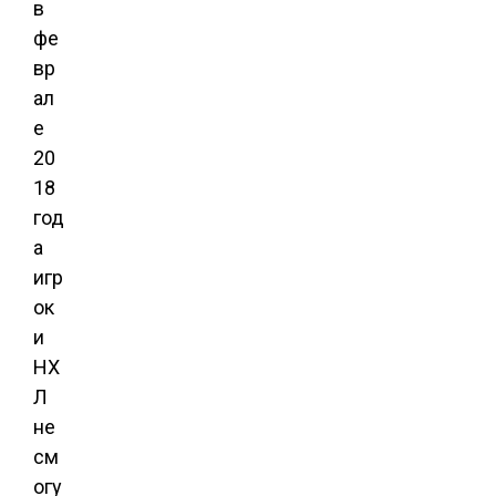
в
фе
вр
ал
е
20
18
год
а
игр
ок
и
НХ
Л
не
см
огу