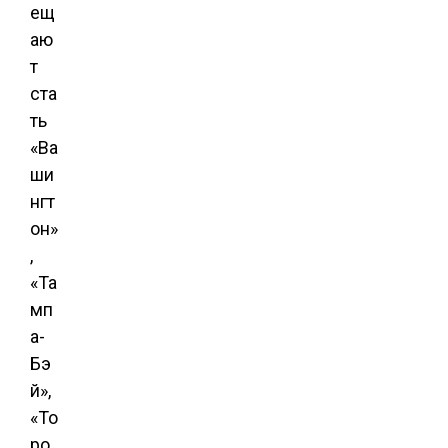
ещ
аю
т
ста
ть
«Ва
ши
нгт
он»
,
«Та
мп
а-
Бэ
й»,
«То
ро