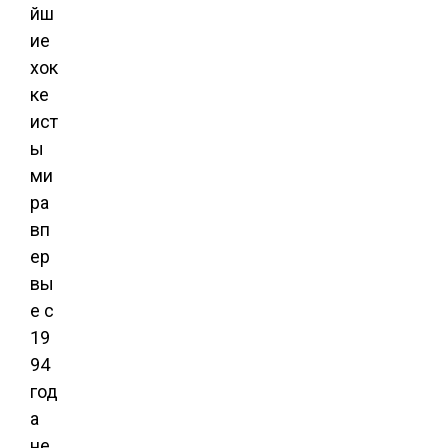
йш
ие
хок
ке
ист
ы
ми
ра
вп
ер
вы
е с
19
94
год
а
не