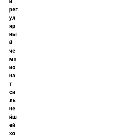
й
рег
ул
яр
ны
й
че
мп
ио
на
т
си
ль
не
йш
ей
хо