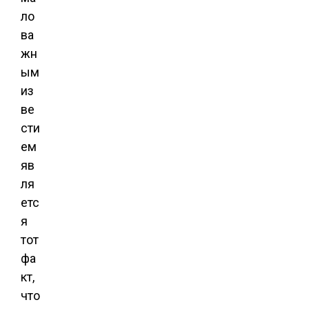
ло
ва
жн
ым
из
ве
сти
ем
яв
ля
етс
я
тот
фа
кт,
что