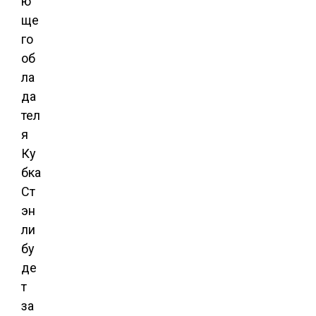
ю
ще
го
об
ла
да
тел
я
Ку
бка
Ст
эн
ли
бу
де
т
за