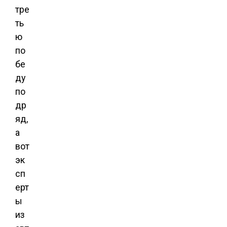
тре
ть
ю
по
бе
ду
по
др
яд,
а
вот
эк
сп
ерт
ы
из