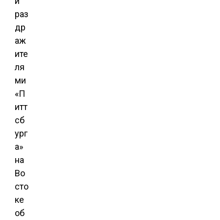
и
раз
др
аж
ите
ля
ми
«П
итт
сб
ург
а»
на
Во
сто
ке
об