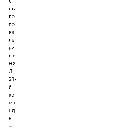
е
ста
ло
по
яв
ле
ни
е в
НХ
Л
31-
й
ко
ма
нд
ы
–