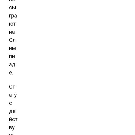
сы
гра
ют
на
Ол
им
пи
ад
е.
Ст
ату
с
де
йст
ву