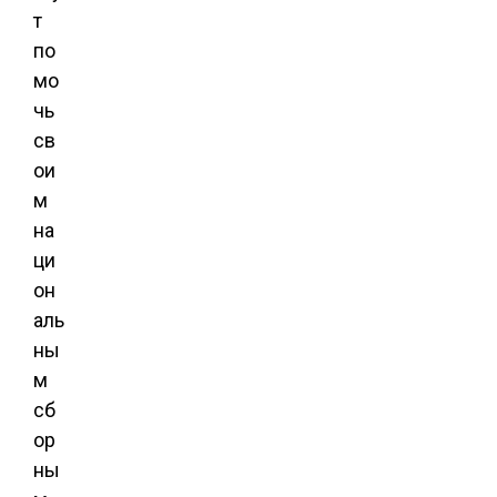
т
по
мо
чь
св
ои
м
на
ци
он
аль
ны
м
сб
ор
ны