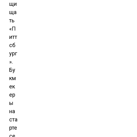
щи
ща
ть
«П
итт
сб
ург
».
Бу
км
ек
ер
ы
на
ста
рте
се