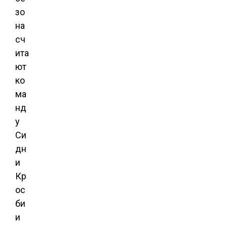
зо
на
сч
ита
ют
ко
ма
нд
у
Си
дн
и
Кр
ос
би
и