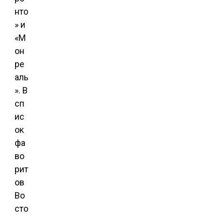
нто
» и
«М
он
ре
аль
». В
сп
ис
ок
фа
во
рит
ов
Во
сто