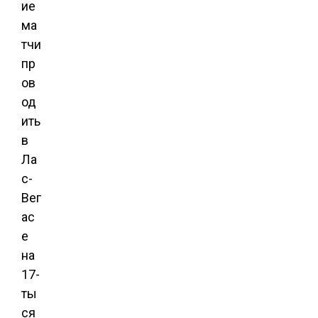
ие
ма
тчи
пр
ов
од
ить
в
Ла
с-
Вег
ас
е
на
17-
ты
ся