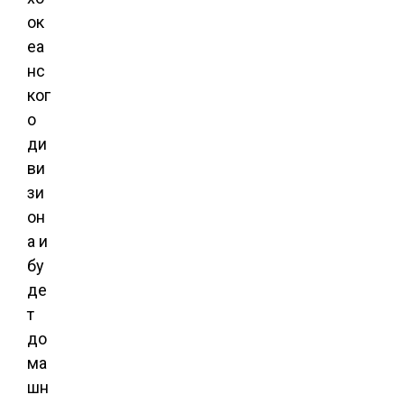
ок
еа
нс
ког
о
ди
ви
зи
он
а и
бу
де
т
до
ма
шн