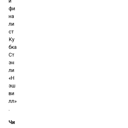
й
фи
на
ли
ст
Ку
бка
Ст
эн
ли
«Н
эш
ви
лл»
.
Чи