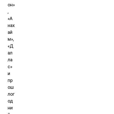
он»
,
«А
нах
ай
м»,
«Д
ал
ла
с»
и
пр
ош
лог
од
ни