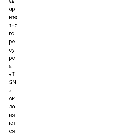
авт
ор
ите
тно
го
ре
су
рс
а
«T
SN
»
ск
ло
ня
ют
ся