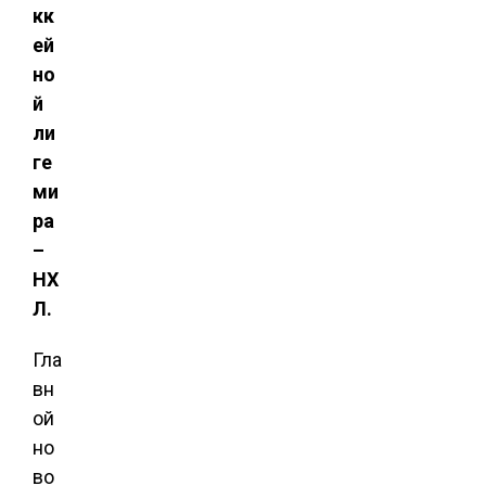
кк
ей
но
й
ли
ге
ми
ра
–
НХ
Л.
Гла
вн
ой
но
во