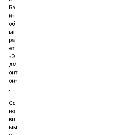
Бэ
й»
об
ыг
ра
ет
«Э
дм
онт
он»
.
Ос
но
вн
ым