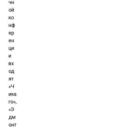
чн
ой
ко
нф
ер
ен
ци
и
вх
од
ят
«Ч
ика
го»,
«Э
дм
онт