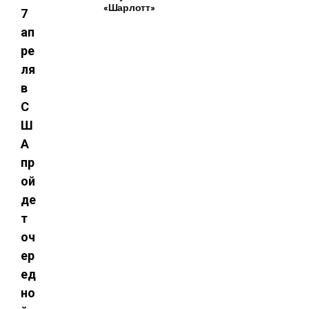
«Шарлотт»
7
ап
ре
ля
в
С
Ш
А
пр
ой
де
т
оч
ер
ед
но