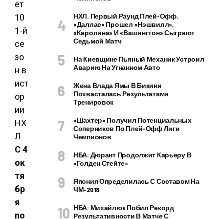
НХЛ. Первый Раунд Плей-Офф.
«Даллас» Прошел «Нэшвилл»,
«Каролина» И «Вашингтон» Сыграют
Седьмой Матч
На Киевщине Пьяный Механик Устроил
Аварию На Угнанном Авто
Жена Влада Ямы В Бикини
Похвасталась Результатами
Тренировок
«Шахтер» Получил Потенциальных
Соперников По Плей-Офф Лиги
Чемпионов
С 4
НБА: Дюрант Продолжит Карьеру В
ок
«Голден Стейте»
тя
Япония Определилась С Составом На
бр
ЧМ-2018
я
НБА: Михайлюк Побил Рекорд
по
Результативности В Матче С