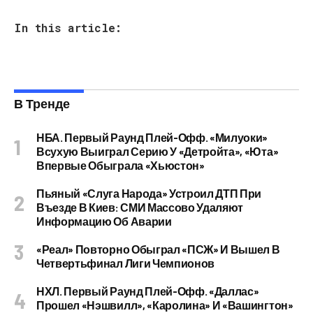
In this article:
В Тренде
НБА. Первый Раунд Плей-Офф. «Милуоки»
Всухую Выиграл Серию У «Детройта», «Юта»
Впервые Обыграла «Хьюстон»
Пьяный «слуга Народа» Устроил ДТП При
Въезде В Киев: СМИ Массово Удаляют
Информацию Об Аварии
«Реал» Повторно Обыграл «ПСЖ» И Вышел В
Четвертьфинал Лиги Чемпионов
НХЛ. Первый Раунд Плей-Офф. «Даллас»
Прошел «Нэшвилл», «Каролина» И «Вашингтон»