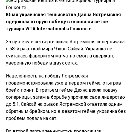
Юная украинская теннисистка Даяна Ястремская
одержала вторую победу в основной сетке
турнира WTA International в Гонконге.
За путевку в четвертьфинал Ястремская соперничала
с 58-й ракеткой мира Чжэн Сайсай. Украинка не
считалась фаворитом матча, но смогла одержать
уверенную победу в двух сетах.
Нацеленность на победу Ястремская
продемонстрировала уже в первом гейме, отыграв
брейк-поинт. В третьем гейме Даяна взяла подачу
соперницы, затем в борьбе упрочила свое лидерство
до 5:1. Сайсай на рывок Ястремской ответила одним
обратным брейком, но в девятом гейме украинка без
проблем подала на сет.
Во второй партии теннисистки продолжили