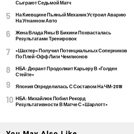
Сыграют Седьмой Матч
На Киевщине Пьяный Механик Устроил Аварию
На Угнанном Авто
Жена Влада Ямы В Бикини Похвасталась
Результатами Тренировок
«Шахтер» Получил Потенциальных Соперников
По Плей-Офф Лиги Чемпионов
НБА: Дюрант Продолжит Карьеру В «Голден
Стейте»
Япония Определилась С Составом На ЧМ-2018
НБА: Михайлюк Побил Рекорд
Результативности В Матче С «Шарлотт»
You May Also Like