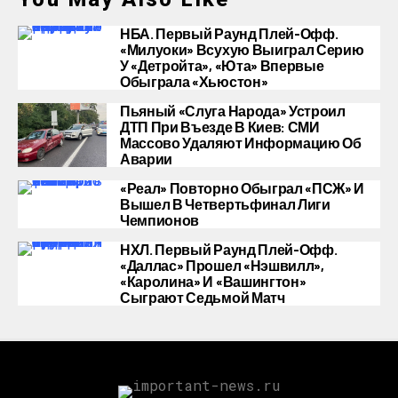
НБА. Первый Раунд Плей-Офф.
«Милуоки» Всухую Выиграл Серию
У «Детройта», «Юта» Впервые
Обыграла «Хьюстон»
Пьяный «слуга Народа» Устроил
ДТП При Въезде В Киев: СМИ
Массово Удаляют Информацию Об
Аварии
«Реал» Повторно Обыграл «ПСЖ» И
Вышел В Четвертьфинал Лиги
Чемпионов
НХЛ. Первый Раунд Плей-Офф.
«Даллас» Прошел «Нэшвилл»,
«Каролина» И «Вашингтон»
Сыграют Седьмой Матч