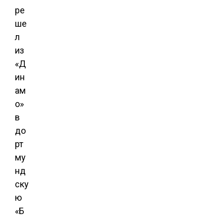
ре
ше
л
из
«Д
ин
ам
о»
в
до
рт
му
нд
ску
ю
«Б