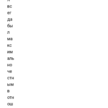
вс
ег
да
бы
л
ма
кс
им
аль
но
че
стн
ым
в
отн
ош