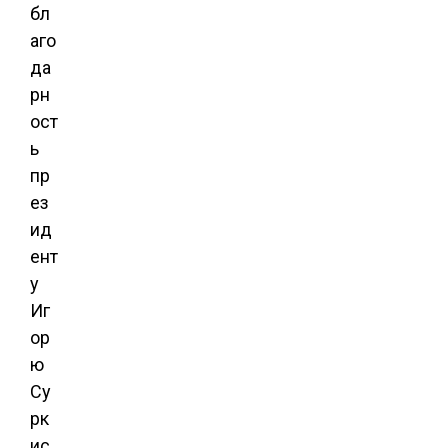
бл
аго
да
рн
ост
ь
пр
ез
ид
ент
у
Иг
ор
ю
Су
рк
ис