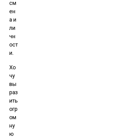
см
ен
а и
ли
чн
ост
и.
Хо
чу
вы
раз
ить
огр
ом
ну
ю