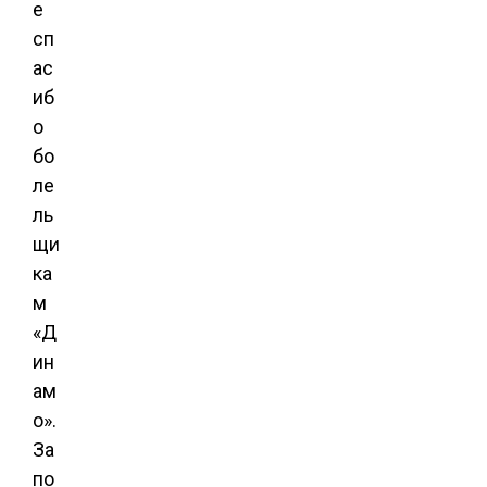
е
сп
ас
иб
о
бо
ле
ль
щи
ка
м
«Д
ин
ам
о».
За
по