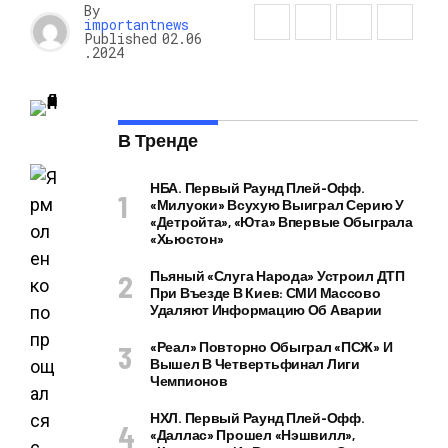
By
importantnews
Published
02.06
.2024
В Тренде
НБА. Первый Раунд Плей-Офф.
«Милуоки» Всухую Выиграл Серию У
«Детройта», «Юта» Впервые Обыграла
«Хьюстон»
Пьяный «слуга Народа» Устроил ДТП
При Въезде В Киев: СМИ Массово
Удаляют Информацию Об Аварии
«Реал» Повторно Обыграл «ПСЖ» И
Вышел В Четвертьфинал Лиги
Чемпионов
НХЛ. Первый Раунд Плей-Офф.
«Даллас» Прошел «Нэшвилл»,