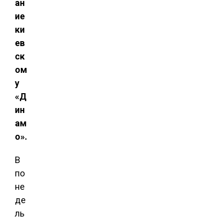
ан
ие
ки
ев
ск
ом
у
«Д
ин
ам
о».
В
по
не
де
ль