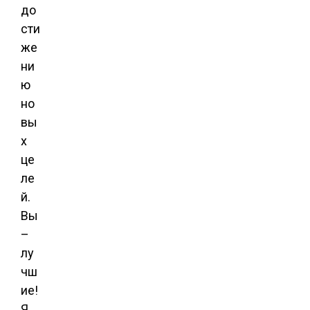
до
сти
же
ни
ю
но
вы
х
це
ле
й.
Вы
–
лу
чш
ие!
Я