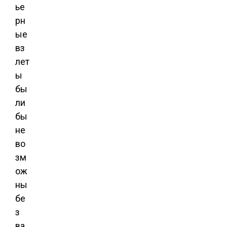
ье
рн
ые
вз
лет
ы
бы
ли
бы
не
во
зм
ож
ны
бе
з
ва