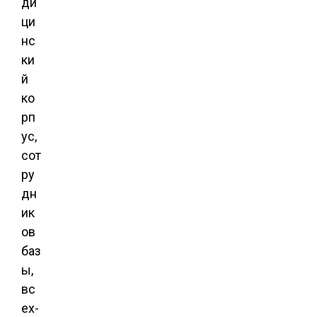
ди
ци
нс
ки
й
ко
рп
ус,
сот
ру
дн
ик
ов
баз
ы,
вс
ех-