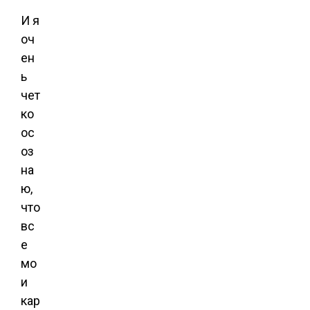
И я
оч
ен
ь
чет
ко
ос
оз
на
ю,
что
вс
е
мо
и
кар