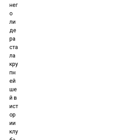
нег
о
ли
де
ра
ста
ла
кру
пн
ей
ше
й в
ист
ор
ии
клу
ба.