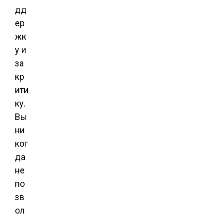
дд
ер
жк
у и
за
кр
ити
ку.
Вы
ни
ког
да
не
по
зв
ол