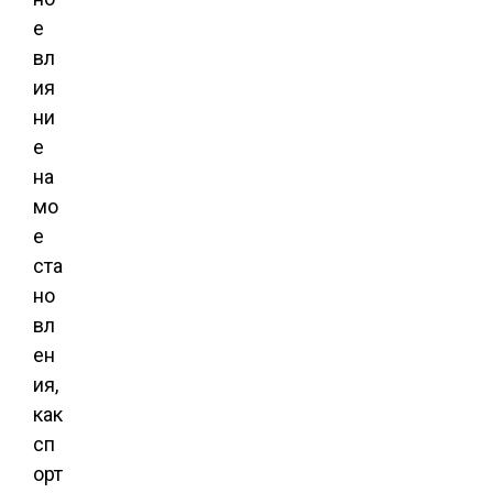
е
вл
ия
ни
е
на
мо
е
ста
но
вл
ен
ия,
как
сп
орт