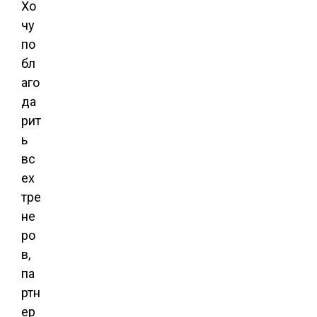
Хо
чу
по
бл
аго
да
рит
ь
вс
ех
тре
не
ро
в,
па
ртн
ер