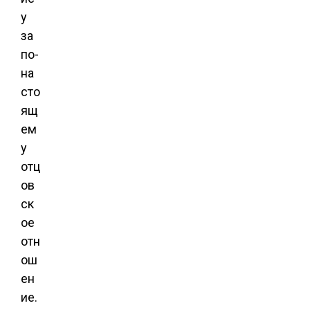
у
за
по-
на
сто
ящ
ем
у
отц
ов
ск
ое
отн
ош
ен
ие.