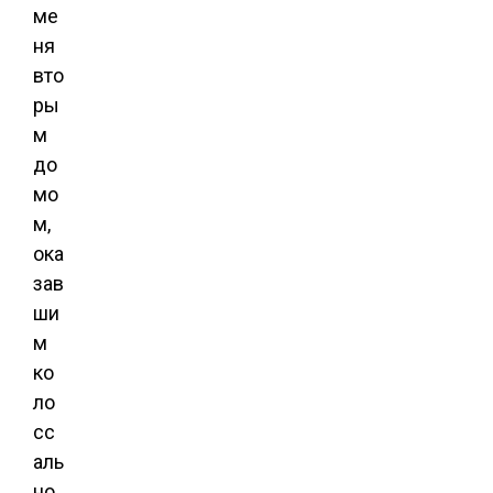
ме
ня
вто
ры
м
до
мо
м,
ока
зав
ши
м
ко
ло
сс
аль
но