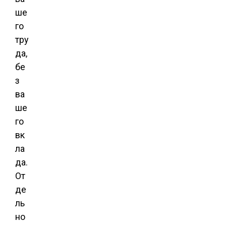
ше
го
тру
да,
бе
з
ва
ше
го
вк
ла
да.
От
де
ль
но