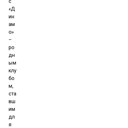
с
«Д
ин
ам
о»
–
ро
дн
ым
клу
бо
м,
ста
вш
им
дл
я