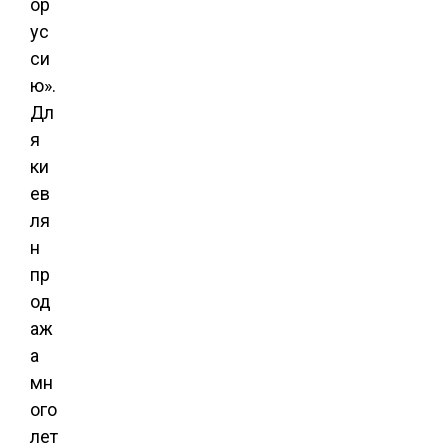
ор
ус
си
ю».
Дл
я
ки
ев
ля
н
пр
од
аж
а
мн
ого
лет