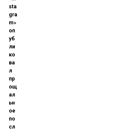
sta
gra
m»
оп
уб
ли
ко
ва
л
пр
ощ
ал
ьн
ое
по
сл