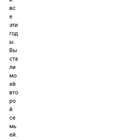
вс
е
эти
год
ы.
Вы
ста
ли
мо
ей
вто
ро
й
се
мь
ей.