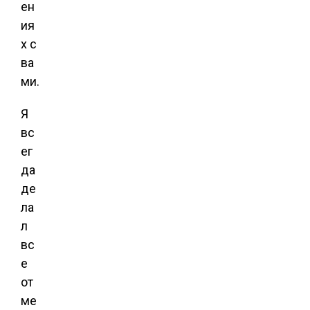
ен
ия
х с
ва
ми.
Я
вс
ег
да
де
ла
л
вс
е
от
ме