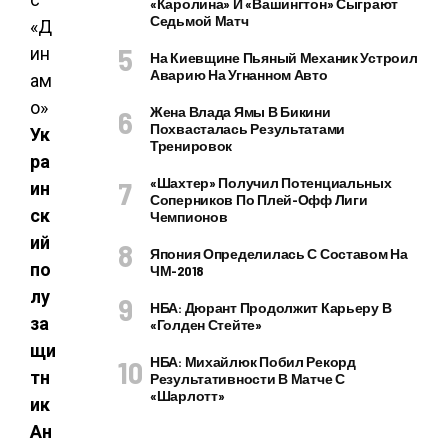
«Каролина» И «Вашингтон» Сыграют
Седьмой Матч
На Киевщине Пьяный Механик Устроил
Аварию На Угнанном Авто
Жена Влада Ямы В Бикини
Похвасталась Результатами
Ук
Тренировок
ра
«Шахтер» Получил Потенциальных
ин
Соперников По Плей-Офф Лиги
ск
Чемпионов
ий
Япония Определилась С Составом На
по
ЧМ-2018
лу
НБА: Дюрант Продолжит Карьеру В
за
«Голден Стейте»
щи
НБА: Михайлюк Побил Рекорд
тн
Результативности В Матче С
«Шарлотт»
ик
Ан