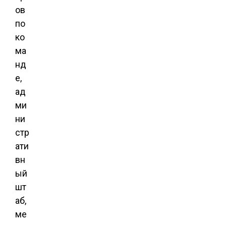
ов
по
ко
ма
нд
е,
ад
ми
ни
стр
ати
вн
ый
шт
аб,
ме