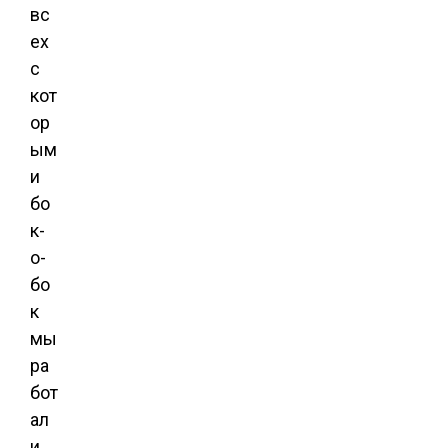
вс
ех
с
кот
ор
ым
и
бо
к-
о-
бо
к
мы
ра
бот
ал
и