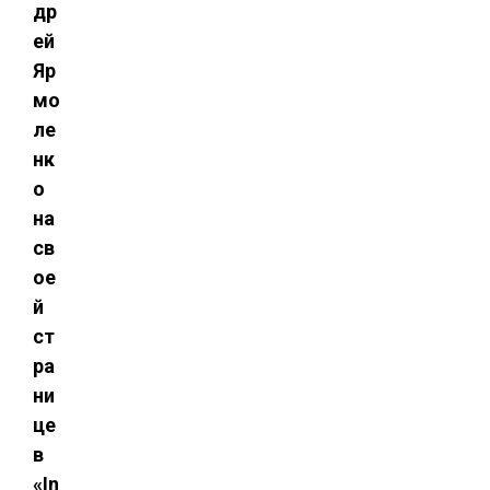
др
ей
Яр
мо
ле
нк
о
на
св
ое
й
ст
ра
ни
це
в
«In