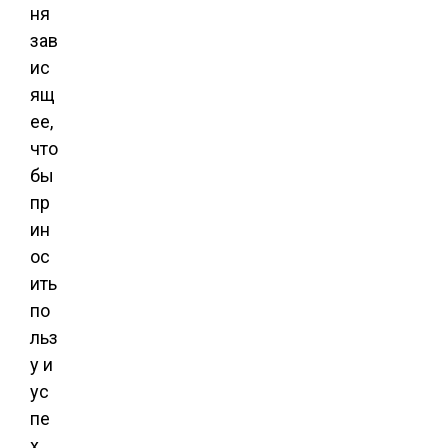
ня
зав
ис
ящ
ее,
что
бы
пр
ин
ос
ить
по
льз
у и
ус
пе
х