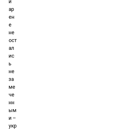
й
ар
ен
е
не
ост
ал
ис
ь
не
за
ме
че
нн
ым
и –
укр