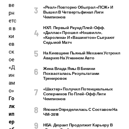
«Реал» Повторно Обыграл «ПСЖ» И
Вышел В Четвертьфинал Лиги
Чемпионов
НХЛ. Первый Раунд Плей-Офф.
«Даллас» Прошел «Нэшвилл»,
«Каролина» И «Вашингтон» Сыграют
Седьмой Матч
На Киевщине Пьяный Механик Устроил
Аварию На Угнанном Авто
Жена Влада Ямы В Бикини
Похвасталась Результатами
Тренировок
«Шахтер» Получил Потенциальных
Соперников По Плей-Офф Лиги
Го
Чемпионов
лк
Япония Определилась С Составом На
ип
ЧМ-2018
ер
НБА: Дюрант Продолжит Карьеру В