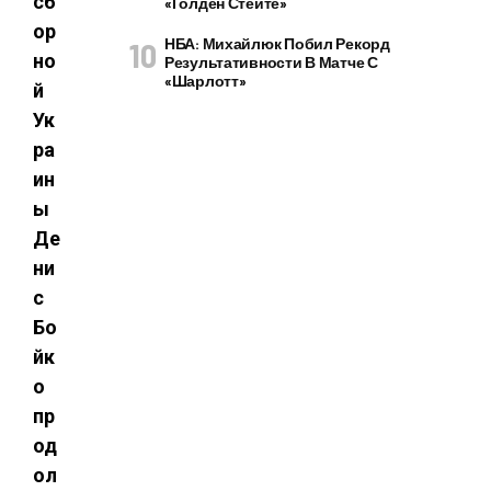
сб
«Голден Стейте»
ор
НБА: Михайлюк Побил Рекорд
но
Результативности В Матче С
«Шарлотт»
й
Ук
ра
ин
ы
Де
ни
с
Бо
йк
о
пр
од
ол