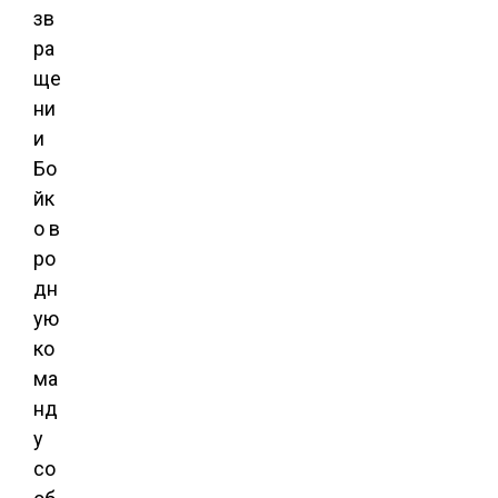
зв
ра
ще
ни
и
Бо
йк
о в
ро
дн
ую
ко
ма
нд
у
со