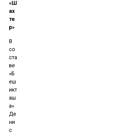
«Ш
ах
те
р»
В
со
ста
ве
«Б
еш
икт
аш
а»
Де
ни
с