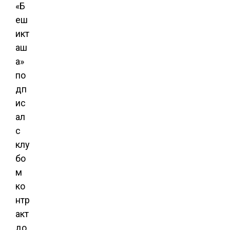
«Б
еш
икт
аш
а»
по
дп
ис
ал
с
клу
бо
м
ко
нтр
акт
до