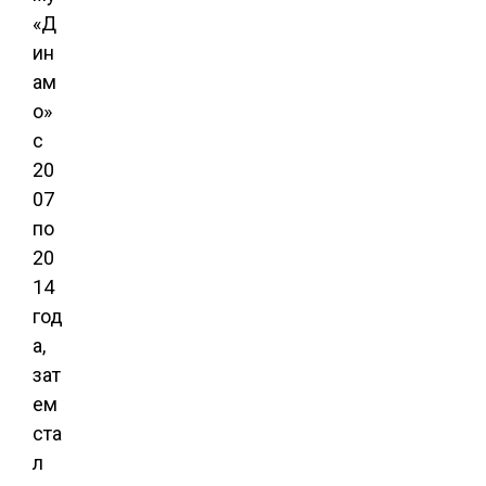
«Д
ин
ам
о»
с
20
07
по
20
14
год
а,
зат
ем
ста
л