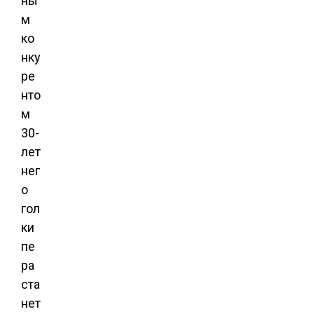
ны
м
ко
нку
ре
нто
м
30-
лет
нег
о
гол
ки
пе
ра
ста
нет