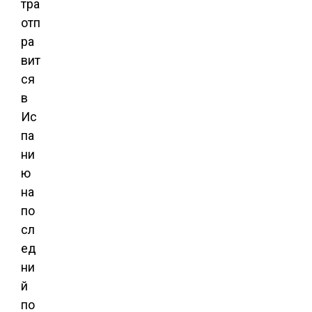
тра
отп
ра
вит
ся
в
Ис
па
ни
ю
на
по
сл
ед
ни
й
по