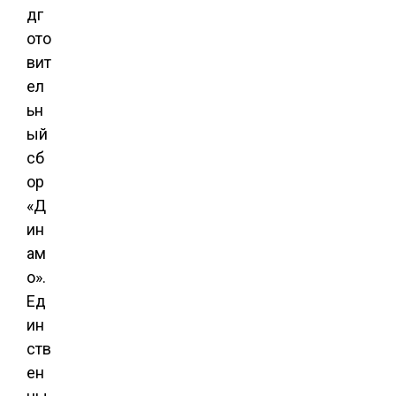
дг
ото
вит
ел
ьн
ый
сб
ор
«Д
ин
ам
о».
Ед
ин
ств
ен