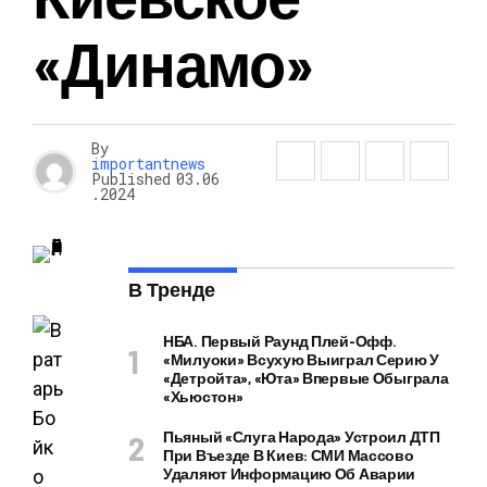
«Динамо»
By
importantnews
Published
03.06
.2024
В Тренде
НБА. Первый Раунд Плей-Офф.
«Милуоки» Всухую Выиграл Серию У
«Детройта», «Юта» Впервые Обыграла
«Хьюстон»
Пьяный «слуга Народа» Устроил ДТП
При Въезде В Киев: СМИ Массово
Удаляют Информацию Об Аварии