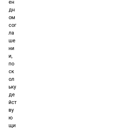
ен
дн
ом
сог
ла
ше
ни
и,
по
ск
ол
ьку
де
йст
ву
ю
щи