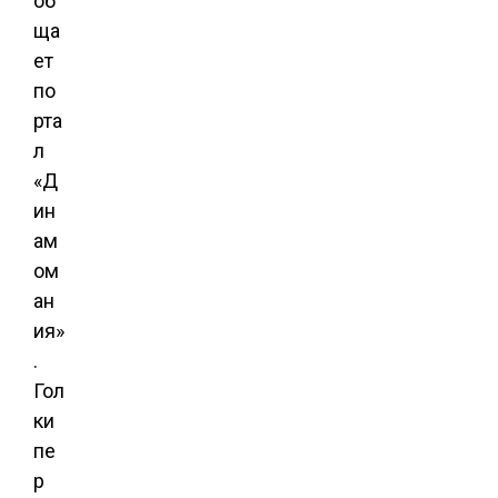
об
ща
ет
по
рта
л
«Д
ин
ам
ом
ан
ия»
.
Гол
ки
пе
р