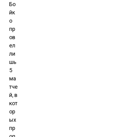
Бо
йк
о
пр
ов
ел
ли
шь
5
ма
тче
й, в
кот
ор
ых
пр
оп