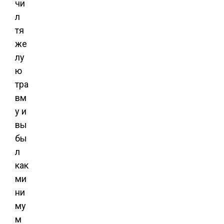
чи
л
тя
же
лу
ю
тра
вм
у и
вы
бы
л
как
ми
ни
му
м