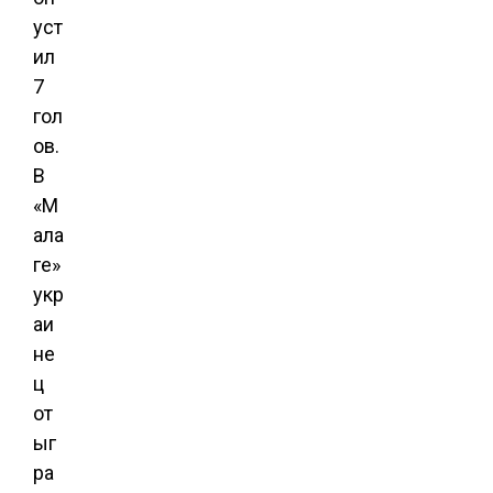
уст
ил
7
гол
ов.
В
«М
ала
ге»
укр
аи
не
ц
от
ыг
ра