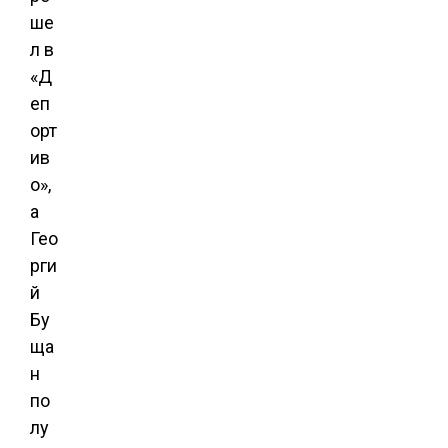
ше
л в
«Д
еп
орт
ив
о»,
а
Гео
рги
й
Бу
ща
н
по
лу