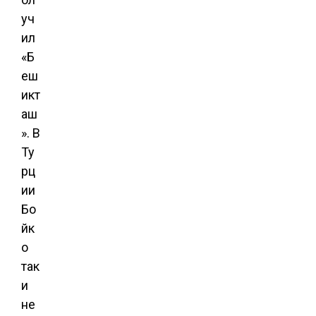
уч
ил
«Б
еш
икт
аш
». В
Ту
рц
ии
Бо
йк
о
так
и
не