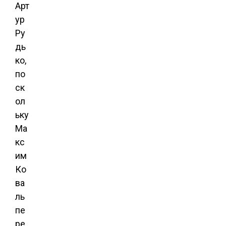
Арт
ур
Ру
дь
ко,
по
ск
ол
ьку
Ма
кс
им
Ко
ва
ль
пе
ре