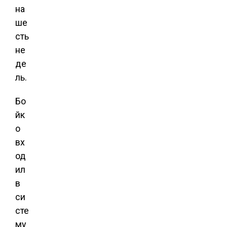
на
ше
сть
не
де
ль.
Бо
йк
о
вх
од
ил
в
си
сте
му