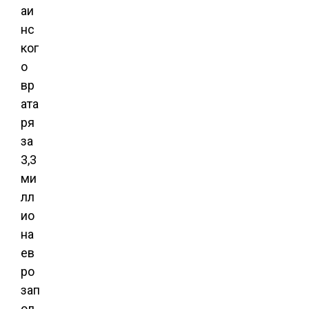
аи
нс
ког
о
вр
ата
ря
за
3,3
ми
лл
ио
на
ев
ро
зап
ол