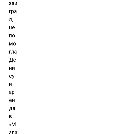
заи
гра
л,
не
по
мо
гла
Де
ни
су
и
ар
ен
да
в
«М
ала