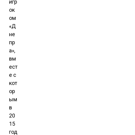
игр
ок
ом
«Д
не
пр
а»,
вм
ест
е с
кот
ор
ым
в
20
15
год