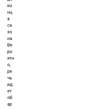
ко
нц
а
се
зо
на.
Ве
ро
ятн
о,
ре
чь
ид
ет
об
ар