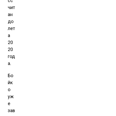
сс
чит
ан
до
лет
а
20
20
год
а.
Бо
йк
о
уж
е
зав