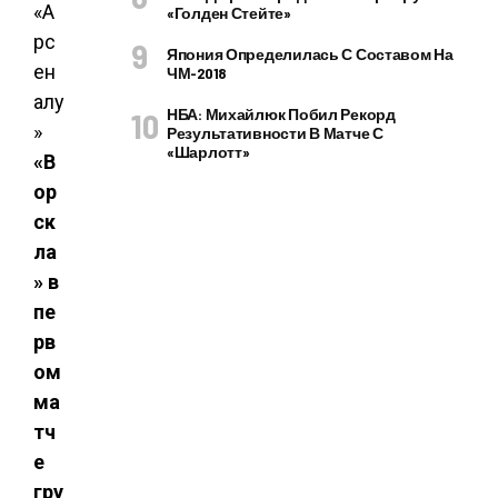
«Голден Стейте»
Япония Определилась С Составом На
ЧМ-2018
НБА: Михайлюк Побил Рекорд
Результативности В Матче С
«Шарлотт»
«В
ор
ск
ла
» в
пе
рв
ом
ма
тч
е
гру