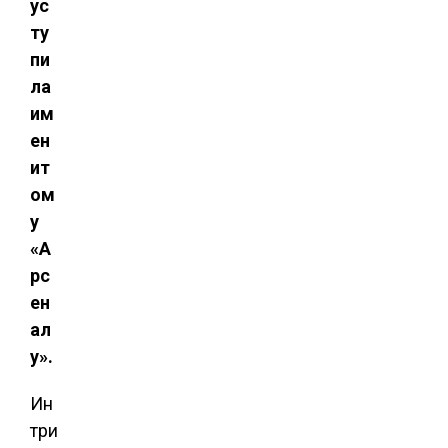
ус
ту
пи
ла
им
ен
ит
ом
у
«А
рс
ен
ал
у».
Ин
три