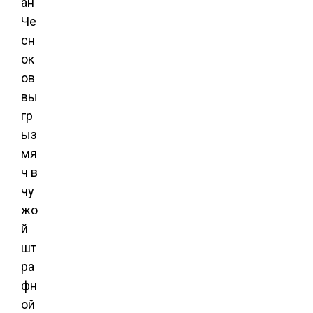
ан
Че
сн
ок
ов
вы
гр
ыз
мя
ч в
чу
жо
й
шт
ра
фн
ой