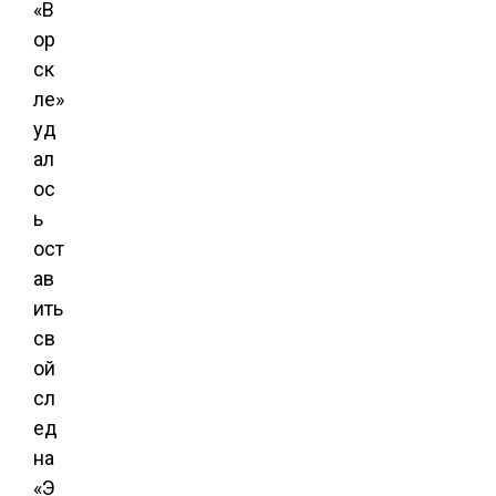
«В
ор
ск
ле»
уд
ал
ос
ь
ост
ав
ить
св
ой
сл
ед
на
«Э