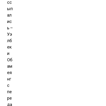
сс
ып
ал
ис
ь –
Уэ
лб
ек
и
Об
ам
ея
нг
с
пе
ре
да