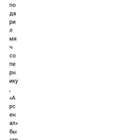
по
да
ри
л
мя
ч
со
пе
рн
ику
,
«А
рс
ен
ал»
бы
стр