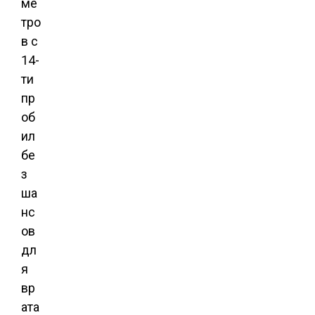
ме
тро
в с
14-
ти
пр
об
ил
бе
з
ша
нс
ов
дл
я
вр
ата