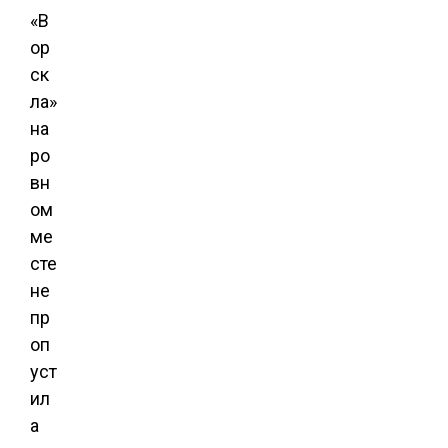
«В
ор
ск
ла»
на
ро
вн
ом
ме
сте
не
пр
оп
уст
ил
а