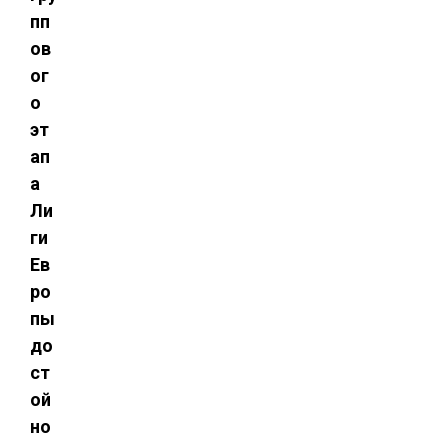
пп
ов
ог
о
эт
ап
а
Ли
ги
Ев
ро
пы
до
ст
ой
но