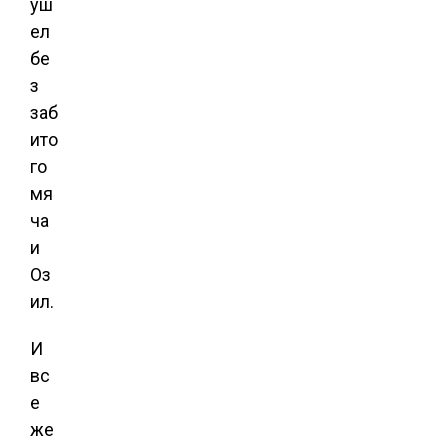
уш
ел
бе
з
заб
ито
го
мя
ча
и
Оз
ил.
И
вс
е
же