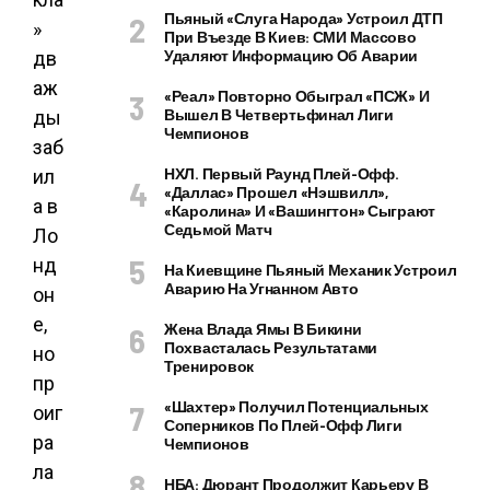
Пьяный «слуга Народа» Устроил ДТП
При Въезде В Киев: СМИ Массово
Удаляют Информацию Об Аварии
«Реал» Повторно Обыграл «ПСЖ» И
Вышел В Четвертьфинал Лиги
Чемпионов
НХЛ. Первый Раунд Плей-Офф.
«Даллас» Прошел «Нэшвилл»,
«Каролина» И «Вашингтон» Сыграют
Седьмой Матч
На Киевщине Пьяный Механик Устроил
Аварию На Угнанном Авто
Жена Влада Ямы В Бикини
Похвасталась Результатами
Тренировок
«Шахтер» Получил Потенциальных
Соперников По Плей-Офф Лиги
Чемпионов
НБА: Дюрант Продолжит Карьеру В