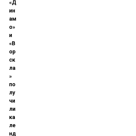
«Д
ин
ам
о»
и
«В
ор
ск
ла
»
по
лу
чи
ли
ка
ле
нд