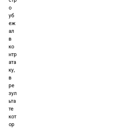
о
уб
еж
ал
в
ко
нтр
ата
ку,
в
ре
зул
ьта
те
кот
ор