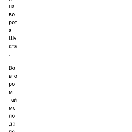
на
во
рот
а
Шу
ста
.
Во
вто
ро
м
тай
ме
по
до
пе