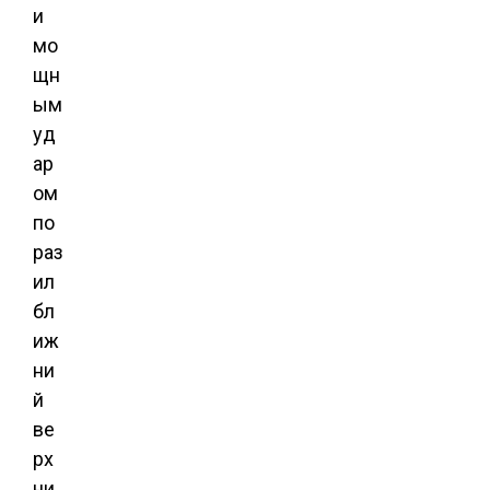
и
мо
щн
ым
уд
ар
ом
по
раз
ил
бл
иж
ни
й
ве
рх
ни