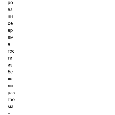
ро
ва
нн
ое
вр
ем
я
гос
ти
из
бе
жа
ли
раз
гро
ма
–