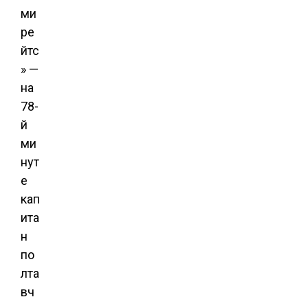
ми
ре
йтс
» —
на
78-
й
ми
нут
е
кап
ита
н
по
лта
вч