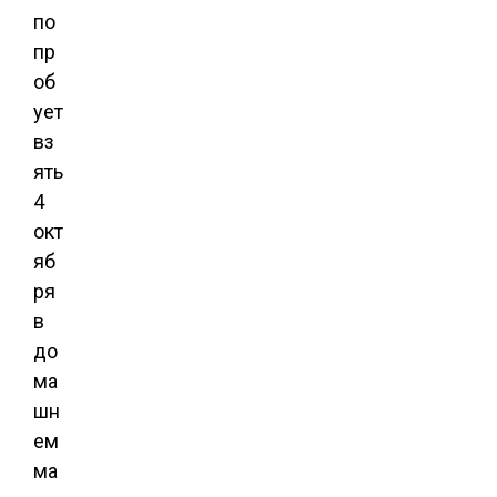
по
пр
об
ует
вз
ять
4
окт
яб
ря
в
до
ма
шн
ем
ма