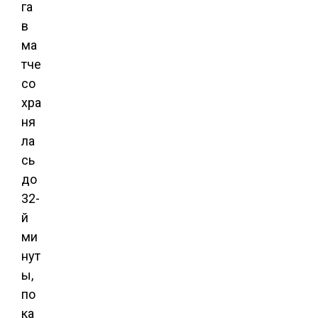
га
в
ма
тче
со
хра
ня
ла
сь
до
32-
й
ми
нут
ы,
по
ка