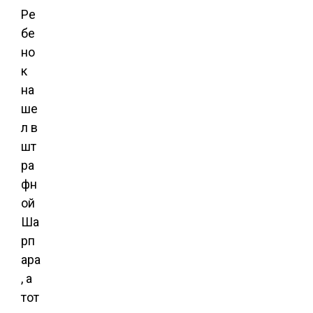
Ре
бе
но
к
на
ше
л в
шт
ра
фн
ой
Ша
рп
ара
, а
тот