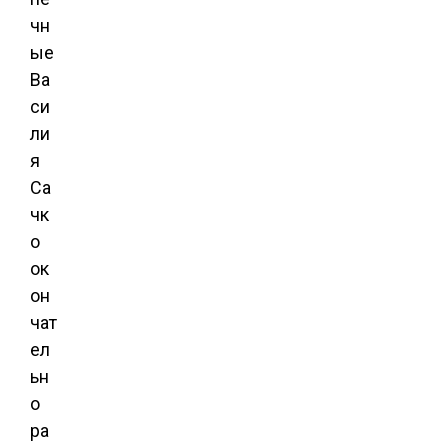
чн
ые
Ва
си
ли
я
Са
чк
о
ок
он
чат
ел
ьн
о
ра