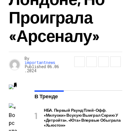
Проиграла
«Арсеналу»
By
importantnews
Published
06.06
.2024
В Тренде
НБА. Первый Раунд Плей-Офф.
«Милуоки» Всухую Выиграл Серию У
«Детройта», «Юта» Впервые Обыграла
«Хьюстон»