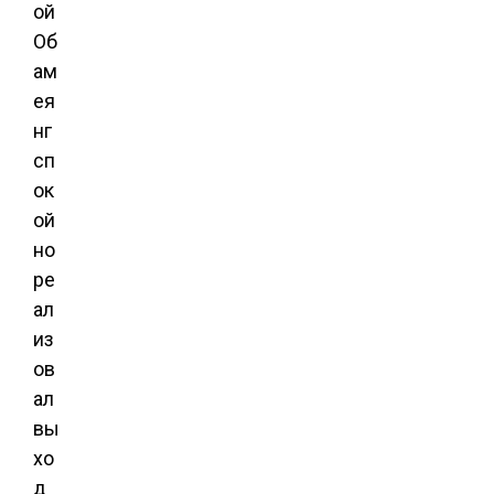
ой
Об
ам
ея
нг
сп
ок
ой
но
ре
ал
из
ов
ал
вы
хо
д