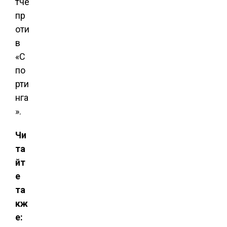
тче
пр
оти
в
«С
по
рти
нга
».
Чи
та
йт
е
та
кж
е: