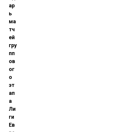
ар
ь
ма
тч
ей
гру
пп
ов
ог
о
эт
ап
а
Ли
ги
Ев