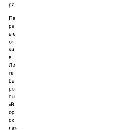
ря.
Пе
рв
ые
оч
ки
в
Ли
ге
Ев
ро
пы
«В
ор
ск
ла»