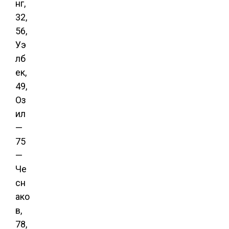
нг,
32,
56,
Уэ
лб
ек,
49,
Оз
ил
—
75
—
Че
сн
ако
в,
78,