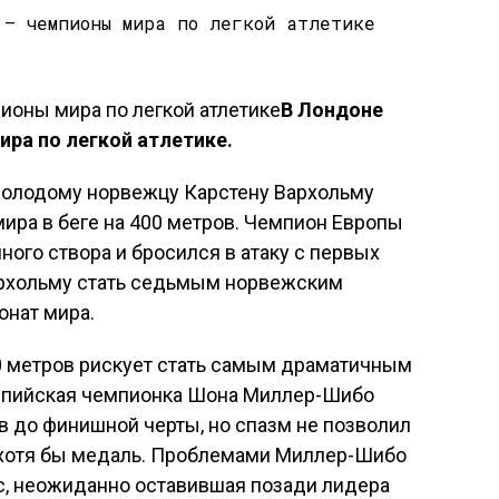
В Лондоне
ра по легкой атлетике.
олодому норвежцу Карстену Вархольму
ира в беге на 400 метров. Чемпион Европы
ого створа и бросился в атаку с первых
Вархольму стать седьмым норвежским
онат мира.
0 метров рискует стать самым драматичным
мпийская чемпионка Шона Миллер-Шибо
в до финишной черты, но спазм не позволил
 хотя бы медаль. Проблемами Миллер-Шибо
, неожиданно оставившая позади лидера