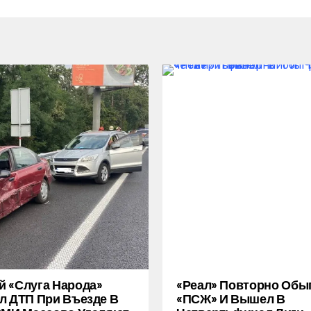
 «слуга Народа»
«Реал» Повторно Обы
л ДТП При Въезде В
«ПСЖ» И Вышел В