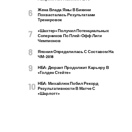
Жена Влада Ямы В Бикини
Похвасталась Результатами
Тренировок
«Шахтер» Получил Потенциальных
Соперников По Плей-Офф Лиги
Чемпионов
Япония Определилась С Составом На
ЧМ-2018
НБА: Дюрант Продолжит Карьеру В
«Голден Стейте»
НБА: Михайлюк Побил Рекорд
Результативности В Матче С
«Шарлотт»