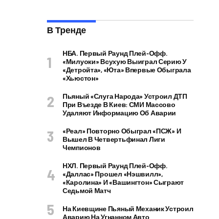
В Тренде
НБА. Первый Раунд Плей-Офф.
«Милуоки» Всухую Выиграл Серию У
«Детройта», «Юта» Впервые Обыграла
«Хьюстон»
Пьяный «слуга Народа» Устроил ДТП
При Въезде В Киев: СМИ Массово
Удаляют Информацию Об Аварии
«Реал» Повторно Обыграл «ПСЖ» И
Вышел В Четвертьфинал Лиги
Чемпионов
НХЛ. Первый Раунд Плей-Офф.
«Даллас» Прошел «Нэшвилл»,
«Каролина» И «Вашингтон» Сыграют
Седьмой Матч
На Киевщине Пьяный Механик Устроил
Аварию На Угнанном Авто