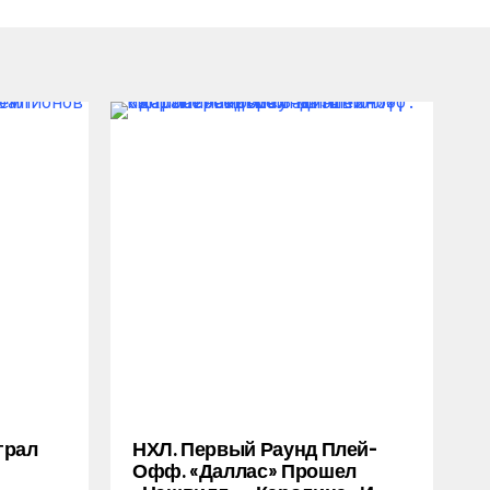
грал
НХЛ. Первый Раунд Плей-
Офф. «Даллас» Прошел