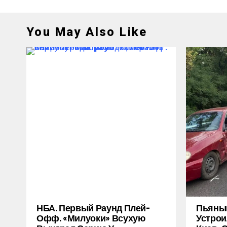
You May Also Like
НБА. Первый Раунд Плей-
Пьяный
Офф. «Милуоки» Всухую
Устрои