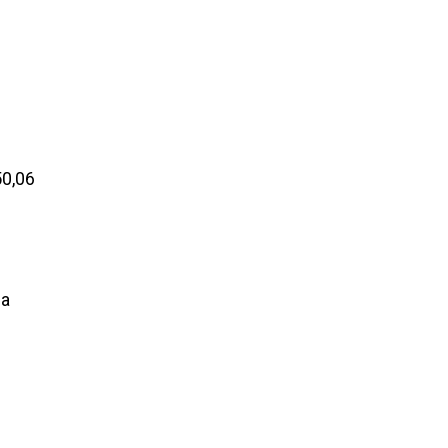
50,06
ра