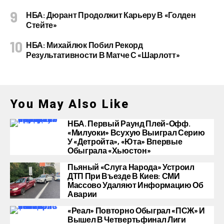
НБА: Дюрант Продолжит Карьеру В «Голден
Стейте»
НБА: Михайлюк Побил Рекорд
Результативности В Матче С «Шарлотт»
You May Also Like
НБА. Первый Раунд Плей-Офф.
«Милуоки» Всухую Выиграл Серию
У «Детройта», «Юта» Впервые
Обыграла «Хьюстон»
Пьяный «слуга Народа» Устроил
ДТП При Въезде В Киев: СМИ
Массово Удаляют Информацию Об
Аварии
«Реал» Повторно Обыграл «ПСЖ» И
Вышел В Четвертьфинал Лиги