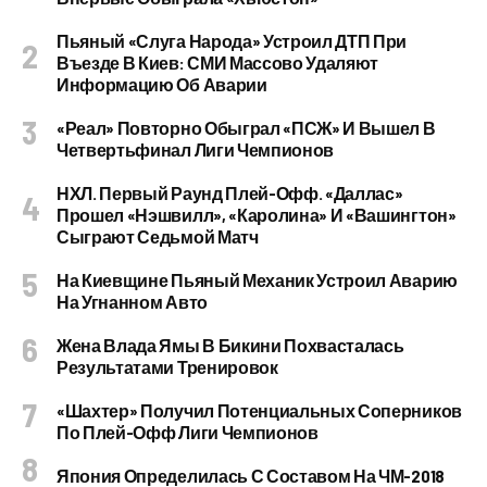
Пьяный «слуга Народа» Устроил ДТП При
Въезде В Киев: СМИ Массово Удаляют
Информацию Об Аварии
«Реал» Повторно Обыграл «ПСЖ» И Вышел В
Четвертьфинал Лиги Чемпионов
НХЛ. Первый Раунд Плей-Офф. «Даллас»
Прошел «Нэшвилл», «Каролина» И «Вашингтон»
Сыграют Седьмой Матч
На Киевщине Пьяный Механик Устроил Аварию
На Угнанном Авто
Жена Влада Ямы В Бикини Похвасталась
Результатами Тренировок
«Шахтер» Получил Потенциальных Соперников
По Плей-Офф Лиги Чемпионов
Япония Определилась С Составом На ЧМ-2018