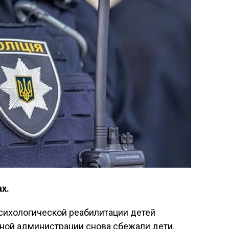
х.
сихологической реабилитации детей
ной администрации снова сбежали дети.