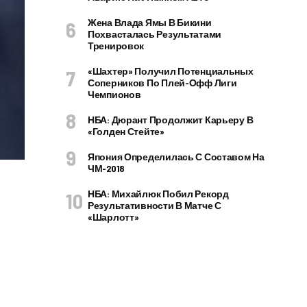
Жена Влада Ямы В Бикини
Похвасталась Результатами
Тренировок
«Шахтер» Получил Потенциальных
Соперников По Плей-Офф Лиги
Чемпионов
НБА: Дюрант Продолжит Карьеру В
«Голден Стейте»
Япония Определилась С Составом На
ЧМ-2018
НБА: Михайлюк Побил Рекорд
Результативности В Матче С
«Шарлотт»