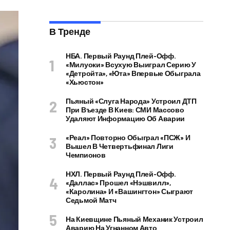
В Тренде
НБА. Первый Раунд Плей-Офф.
«Милуоки» Всухую Выиграл Серию У
«Детройта», «Юта» Впервые Обыграла
«Хьюстон»
Пьяный «слуга Народа» Устроил ДТП
При Въезде В Киев: СМИ Массово
Удаляют Информацию Об Аварии
«Реал» Повторно Обыграл «ПСЖ» И
Вышел В Четвертьфинал Лиги
Чемпионов
НХЛ. Первый Раунд Плей-Офф.
«Даллас» Прошел «Нэшвилл»,
«Каролина» И «Вашингтон» Сыграют
Седьмой Матч
На Киевщине Пьяный Механик Устроил
Аварию На Угнанном Авто