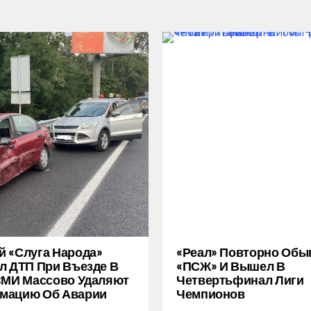
 «слуга Народа»
«Реал» Повторно Обы
л ДТП При Въезде В
«ПСЖ» И Вышел В
СМИ Массово Удаляют
Четвертьфинал Лиги
мацию Об Аварии
Чемпионов