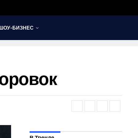
ШОУ-БИЗНЕС
Воровок
В Тренде