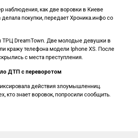
ер наблюдения, как две воровки в Киеве
а делала покупки, передает Хроника.инфо со
м ТРЦ DreamTown. Две молодые девушки в
ли кражу телефона модели Iphone XS. После
скрылись с места преступления.
шло ДТП с переворотом
фиксировала действия злоумышленниц.
ех, кто знает воровок, попросили сообщить.