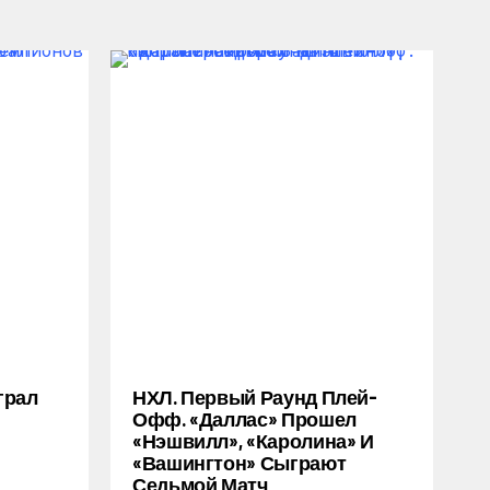
грал
НХЛ. Первый Раунд Плей-
Офф. «Даллас» Прошел
«Нэшвилл», «Каролина» И
«Вашингтон» Сыграют
Седьмой Матч