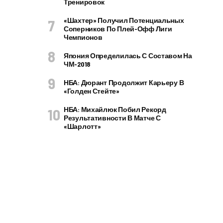
Тренировок
«Шахтер» Получил Потенциальных
Соперников По Плей-Офф Лиги
Чемпионов
Япония Определилась С Составом На
ЧМ-2018
НБА: Дюрант Продолжит Карьеру В
«Голден Стейте»
НБА: Михайлюк Побил Рекорд
Результативности В Матче С
«Шарлотт»