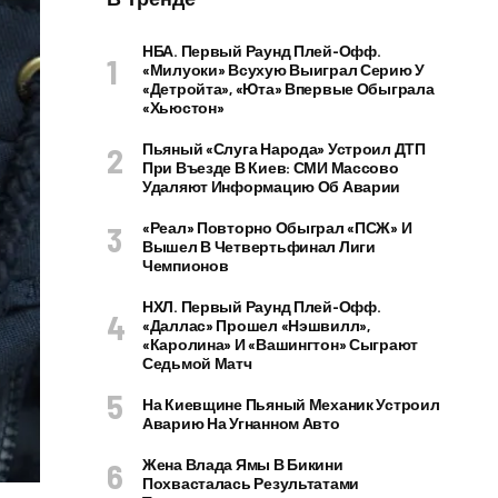
НБА. Первый Раунд Плей-Офф.
«Милуоки» Всухую Выиграл Серию У
«Детройта», «Юта» Впервые Обыграла
«Хьюстон»
Пьяный «слуга Народа» Устроил ДТП
При Въезде В Киев: СМИ Массово
Удаляют Информацию Об Аварии
«Реал» Повторно Обыграл «ПСЖ» И
Вышел В Четвертьфинал Лиги
Чемпионов
НХЛ. Первый Раунд Плей-Офф.
«Даллас» Прошел «Нэшвилл»,
«Каролина» И «Вашингтон» Сыграют
Седьмой Матч
На Киевщине Пьяный Механик Устроил
Аварию На Угнанном Авто
Жена Влада Ямы В Бикини
Похвасталась Результатами