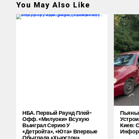
You May Also Like
НБА. Первый Раунд Плей-
Пьяный
Офф. «Милуоки» Всухую
Устрои
Выиграл Серию У
Киев: 
«Детройта», «Юта» Впервые
Инфор
Обыграла «Хьюстон»