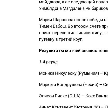
мэйджора, а ее следующей сопер
Уимблдона Магдалена Рыбариков
Мария Шарапова после победы на
Тимеи Бабош. Во втором счете при 
поинт, перехватила инициативу, 
путевку в третий круг.
Результаты матчей сеяных тенн
1-й раунд
Моника Никулеску (Румыния) – Кри
Маркета Вондрушова (Чехия) – Свет
Элисон Риске (США) – Коко Вандеве
Аннет Контавейт (Эстония, 26) – Л