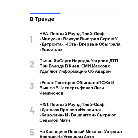
В Тренде
НБА. Первый Раунд Плей-Офф.
«Милуоки» Всухую Выиграл Серию У
«Детройта», «Юта» Впервые Обыграла
«Хьюстон»
Пьяный «слуга Народа» Устроил ДТП
При Въезде В Киев: СМИ Массово
Удаляют Информацию Об Аварии
«Реал» Повторно Обыграл «ПСЖ» И
Вышел В Четвертьфинал Лиги
Чемпионов
НХЛ. Первый Раунд Плей-Офф.
«Даллас» Прошел «Нэшвилл»,
«Каролина» И «Вашингтон» Сыграют
Седьмой Матч
На Киевщине Пьяный Механик Устроил
Аварию На Угнанном Авто