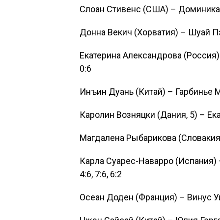
Слоан Стивенс (США) – Доминика Ци
Донна Векич (Хорватия) – Шуай Пэн
Екатерина Александрова (Россия) –
0:6
Инъин Дуань (Китай) – Гарбинье Му
Каролин Возняцки (Дания, 5) – Екат
Магдалена Рыбарикова (Словакия, 
Карла Суарес-Наварро (Испания) 
4:6, 7:6, 6:2
Осеан Доден (Франция) – Винус Уи