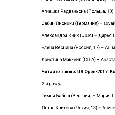
Агнешка Радваньска (Польша, 10) –
Сабин Лисицки (Германия) – Шуай Чж
Александра Киик (США) – Дарья Гав
Елена Веснина (Россия, 17) – Анна
Кристина Макхейл (США) – Анастаси
Читайте также: US Open-2017: К
2-й раунд
Тимея Бабош (Венгрия) – Мария Шар
Петра Квитова (Чехия, 13) – Ализе