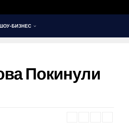
ШОУ-БИЗНЕС
кова Покинули