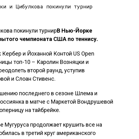
В Нью-Йорке
рытого чемпионата США по теннису.
 Кербер и Йоханной Контой US Open
ицы топ-10 – Каролин Возняцки и
еодолеть второй раунд, уступив
вой и Слоан Стивенс.
ршению последнего в сезоне Шлема и
россиянка в матче с Маркетой Вондрушевой
оперницу на тайбрейке.
е Мугуруса продолжает крушить все на
обилась в третий круг американского