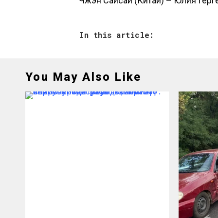
Чжэн Сайсай (Китай) – Юлия Гергес
In this article:
You May Also Like