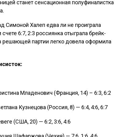
ницей станет сенсационная полуфиналистка
а.
д Симоной Халеп едва ли не проиграла
счете 6:7, 2:3 россиянка отыграла брейк-
а в решающей партии легко довела оформила
исисток:
стина Младенович (Франция, 14) – 6:3, 6:2
лана Кузнецова (Россия, 8) — 6:4, 4:6, 6:7
ге (США, 20) — 6:2, 3:6, 4:6
уция Шафаржова (Чехия) — 7:6, 1:6, 4:6