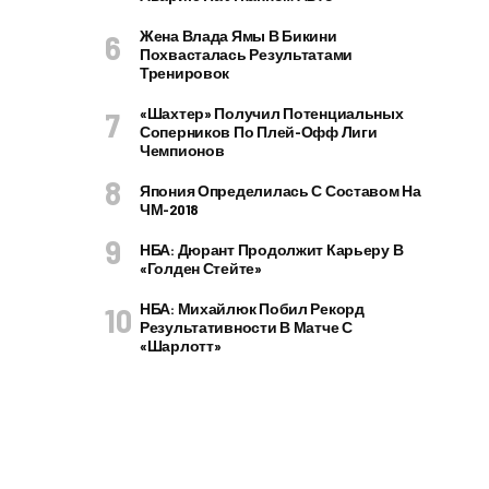
Жена Влада Ямы В Бикини
Похвасталась Результатами
Тренировок
«Шахтер» Получил Потенциальных
Соперников По Плей-Офф Лиги
Чемпионов
Япония Определилась С Составом На
ЧМ-2018
НБА: Дюрант Продолжит Карьеру В
«Голден Стейте»
НБА: Михайлюк Побил Рекорд
Результативности В Матче С
«Шарлотт»