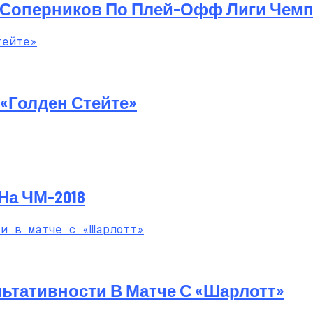
 Соперников По Плей-Офф Лиги Чем
й Мастер-Класс На Пляже В Турции
«Голден Стейте»
На ЧМ-2018
ьтативности В Матче С «Шарлотт»