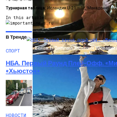
Турнирная таблица:
Исландия U-21 – 18, Македония U-21
In this article:
В Тренде
«Веном 3» Получил Зловещее Название
СПОРТ
НБА. Первый Раунд Плей-Офф. «Ми
«Хьюстон»
В Египте Госпитализировали 5-Летнюю 
НОВОСТИ