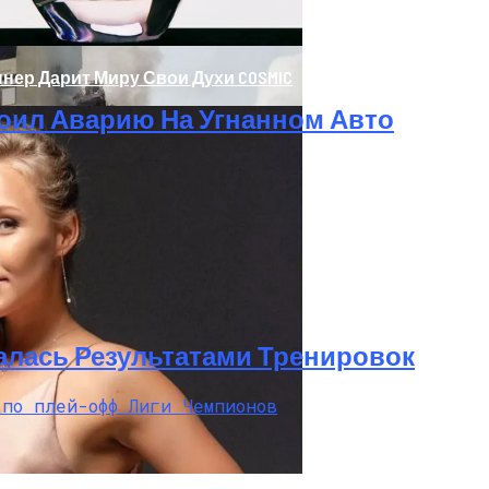
нер Дарит Миру Свои Духи COSMIC
оил Аварию На Угнанном Авто
ажке: Пострадавший Попал В Реанимацию
алась Результатами Тренировок