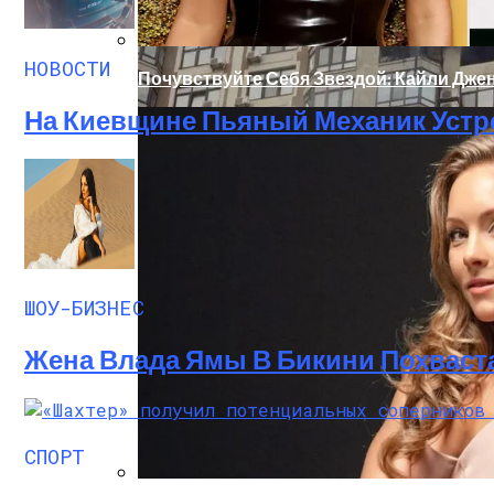
НОВОСТИ
Почувствуйте Себя Звездой: Кайли Джен
На Киевщине Пьяный Механик Устр
Масштабный Пожар В Киевской Многоэт
ШОУ-БИЗНЕС
Жена Влада Ямы В Бикини Похваст
СПОРТ