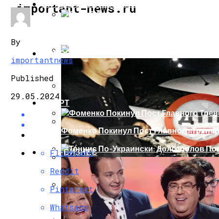
ИНТЕРЕСНОЕ И ПОЗНАВАТЕЛЬНОЕ
important-news.ru
Сеть В Восторге От Упитанного Кота, О
By
НОВОСТИ
importantnews
В Сети Высмеяли Свадебный Подарок П
Published
29.05.2024
СПОРТ
«Князь, Где Вы Шлялись»: В Сети Высм
Фоменко Покинул Пост Главного Трене
Репетицию Парада В Киеве Высмеяли 
ШОУ-БИЗНЕС
Flipboard
Теннис По-Украински: Долгополов Поки
Reddit
В Швеции Белый Медведь Застрял В Окн
Pinterest
Роналду Остается В «Реале» До 2020 Год
Whatsapp