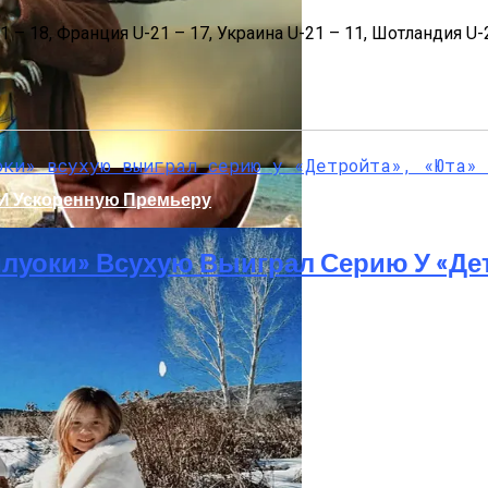
 – 18, Франция U-21 – 17, Украина U-21 – 11, Шотландия U-2
 И Ускоренную Премьеру
луоки» Всухую Выиграл Серию У «Де
Украинку С Признаками Изнасилования: Мать Отрицает