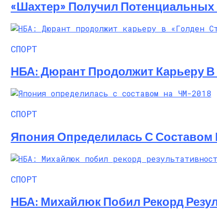
«Шахтер» Получил Потенциальных
Алёна Шоптенко Показала Танцевальны
СПОРТ
НБА: Дюрант Продолжит Карьеру В 
СПОРТ
Япония Определилась С Составом 
СПОРТ
НБА: Михайлюк Побил Рекорд Резул