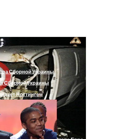
божающего Стоять На Задних Лапах
утина Главе МИД Австрии
еяли Российский Лайнер, «заблудившийся» В Крыму
ра Сборной Украины
Веселыми Фотожабами
дает Ноттингем
е Отеля, Знатно Позавтракав
а