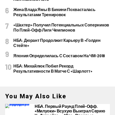
Жена Влада Ямы В Бикини Похвасталась
Результатами Тренировок
«Шахтер» Получил Потенциальных Соперников
По Плей-Офф Лиги Чемпионов
НБА: Дюрант Продолжит Карьеру В «Голден
Стейте»
Япония Определилась С Составом На ЧМ-2018
НБА: Михайлюк Побил Рекорд
Результативности В Матче С «Шарлотт»
You May Also Like
НБА. Первый Раунд Плей-Офф.
«Милуоки» Всухую Выиграл Серию