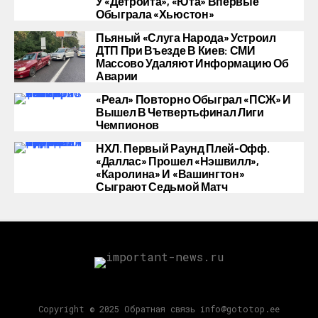
У «Детройта», «Юта» Впервые
Обыграла «Хьюстон»
Пьяный «слуга Народа» Устроил
ДТП При Въезде В Киев: СМИ
Массово Удаляют Информацию Об
Аварии
«Реал» Повторно Обыграл «ПСЖ» И
Вышел В Четвертьфинал Лиги
Чемпионов
НХЛ. Первый Раунд Плей-Офф.
«Даллас» Прошел «Нэшвилл»,
«Каролина» И «Вашингтон»
Сыграют Седьмой Матч
Copyright © 2025 Обратная связь info@gototop.ee