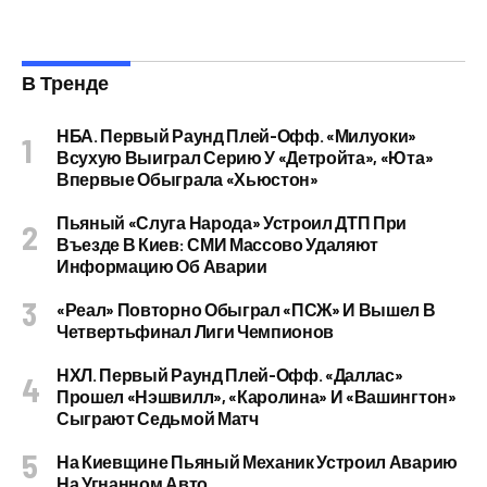
В Тренде
НБА. Первый Раунд Плей-Офф. «Милуоки»
Всухую Выиграл Серию У «Детройта», «Юта»
Впервые Обыграла «Хьюстон»
Пьяный «слуга Народа» Устроил ДТП При
Въезде В Киев: СМИ Массово Удаляют
Информацию Об Аварии
«Реал» Повторно Обыграл «ПСЖ» И Вышел В
Четвертьфинал Лиги Чемпионов
НХЛ. Первый Раунд Плей-Офф. «Даллас»
Прошел «Нэшвилл», «Каролина» И «Вашингтон»
Сыграют Седьмой Матч
На Киевщине Пьяный Механик Устроил Аварию
На Угнанном Авто