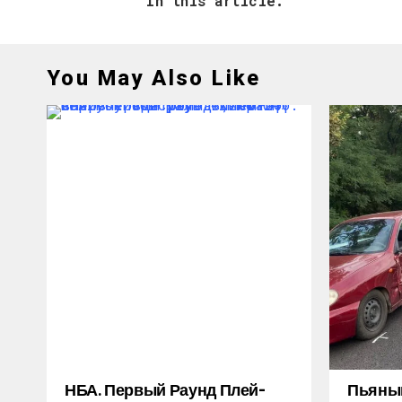
In this article:
You May Also Like
НБА. Первый Раунд Плей-
Пьяный