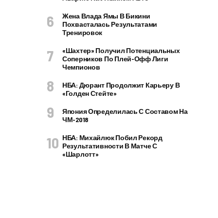
Жена Влада Ямы В Бикини
Похвасталась Результатами
Тренировок
«Шахтер» Получил Потенциальных
Соперников По Плей-Офф Лиги
Чемпионов
НБА: Дюрант Продолжит Карьеру В
«Голден Стейте»
Япония Определилась С Составом На
ЧМ-2018
НБА: Михайлюк Побил Рекорд
Результативности В Матче С
«Шарлотт»