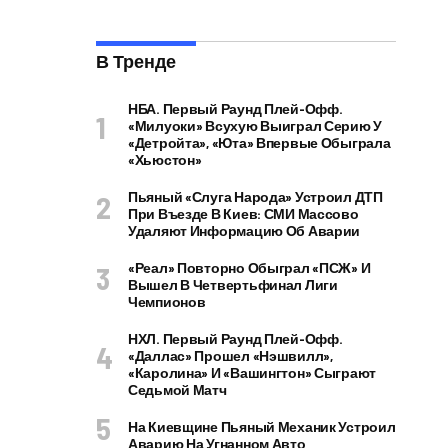
В Тренде
НБА. Первый Раунд Плей-Офф.
«Милуоки» Всухую Выиграл Серию У
«Детройта», «Юта» Впервые Обыграла
«Хьюстон»
Пьяный «слуга Народа» Устроил ДТП
При Въезде В Киев: СМИ Массово
Удаляют Информацию Об Аварии
«Реал» Повторно Обыграл «ПСЖ» И
Вышел В Четвертьфинал Лиги
Чемпионов
НХЛ. Первый Раунд Плей-Офф.
«Даллас» Прошел «Нэшвилл»,
«Каролина» И «Вашингтон» Сыграют
Седьмой Матч
На Киевщине Пьяный Механик Устроил
Аварию На Угнанном Авто