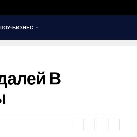
ШОУ-БИЗНЕС
далей В
ы