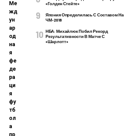
Ме
«Голден Стейте»
жд
Япония Определилась С Составом На
ун
ЧМ-2018
ар
НБА: Михайлюк Побил Рекорд
од
Результативности В Матче С
«Шарлотт»
на
я
фе
де
ра
ци
я
фу
тб
ол
а
пр