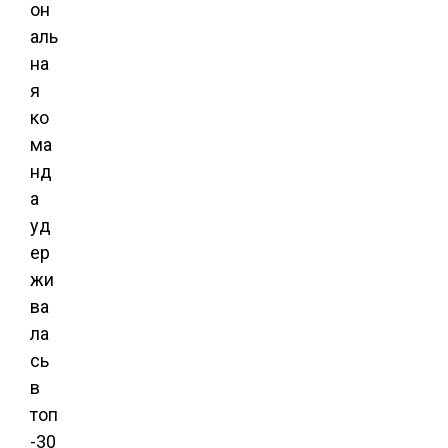
он
аль
на
я
ко
ма
нд
а
уд
ер
жи
ва
ла
сь
в
топ
-30