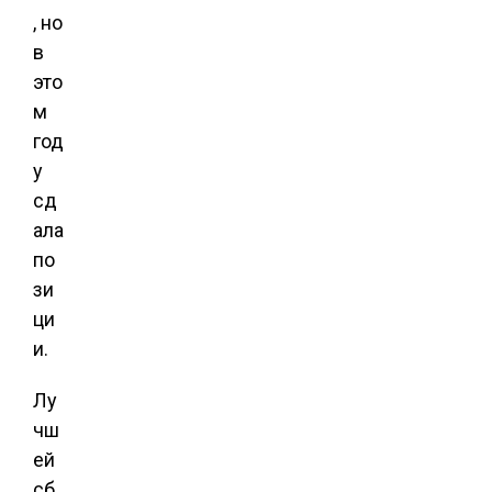
, но
в
это
м
год
у
сд
ала
по
зи
ци
и.
Лу
чш
ей
сб