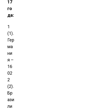
17
го
да:
1
(1).
Гер
ма
ни
я –
16
02
2
(2).
Бр
ази
ли