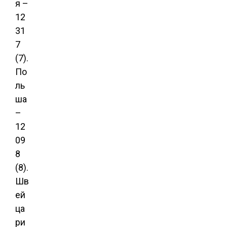
я –
12
31
7
(7).
По
ль
ша
–
12
09
8
(8).
Шв
ей
ца
ри