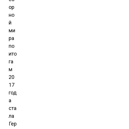
ор
но
й
ми
ра
по
ито
га
м
20
17
год
а
ста
ла
Гер