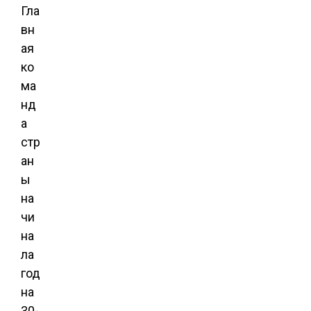
Гла
вн
ая
ко
ма
нд
а
стр
ан
ы
на
чи
на
ла
год
на
30-