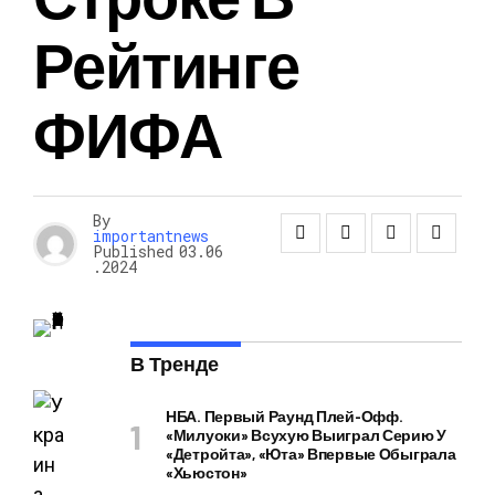
Рейтинге
ФИФА
By
importantnews
Published
03.06
.2024
В Тренде
НБА. Первый Раунд Плей-Офф.
«Милуоки» Всухую Выиграл Серию У
«Детройта», «Юта» Впервые Обыграла
«Хьюстон»