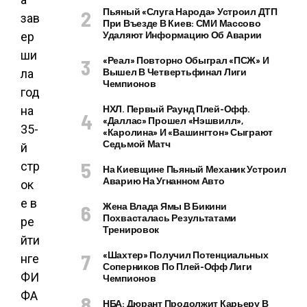
Пьяный «слуга Народа» Устроил ДТП
При Въезде В Киев: СМИ Массово
Удаляют Информацию Об Аварии
«Реал» Повторно Обыграл «ПСЖ» И
Вышел В Четвертьфинал Лиги
Чемпионов
НХЛ. Первый Раунд Плей-Офф.
«Даллас» Прошел «Нэшвилл»,
«Каролина» И «Вашингтон» Сыграют
Седьмой Матч
На Киевщине Пьяный Механик Устроил
Аварию На Угнанном Авто
Жена Влада Ямы В Бикини
Похвасталась Результатами
Тренировок
«Шахтер» Получил Потенциальных
Соперников По Плей-Офф Лиги
Чемпионов
НБА: Дюрант Продолжит Карьеру В