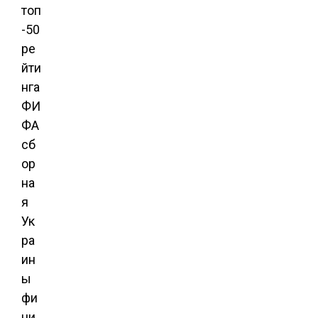
топ
-50
ре
йти
нга
ФИ
ФА
сб
ор
на
я
Ук
ра
ин
ы
фи
ни