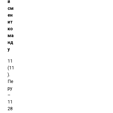
й
см
ен
ит
ко
ма
нд
у
11
(11
).
Пе
ру
–
11
28