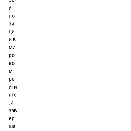
й
по
зи
ци
и в
ми
ро
во
м
ре
йти
нге
, а
зав
ер
ша