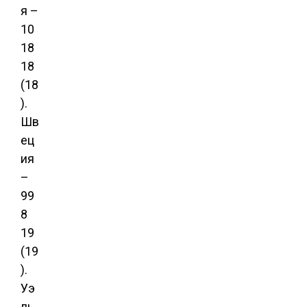
я –
10
18
18
(18
).
Шв
ец
ия
–
99
8
19
(19
).
Уэ
ль