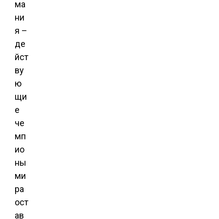
ма
ни
я –
де
йст
ву
ю
щи
е
че
мп
ио
ны
ми
ра
ост
ав