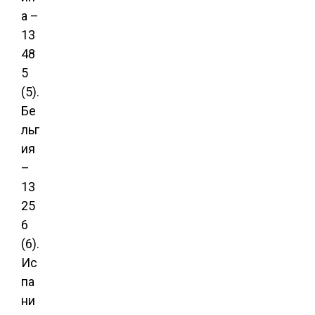
а –
13
48
5
(5).
Бе
льг
ия
–
13
25
6
(6).
Ис
па
ни