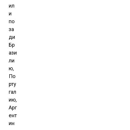
ил
и
по
за
ди
Бр
ази
ли
ю,
По
рту
гал
ию,
Арг
ент
ин