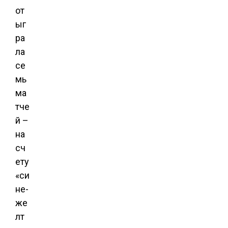
от
ыг
ра
ла
се
мь
ма
тче
й –
на
сч
ету
«си
не-
же
лт