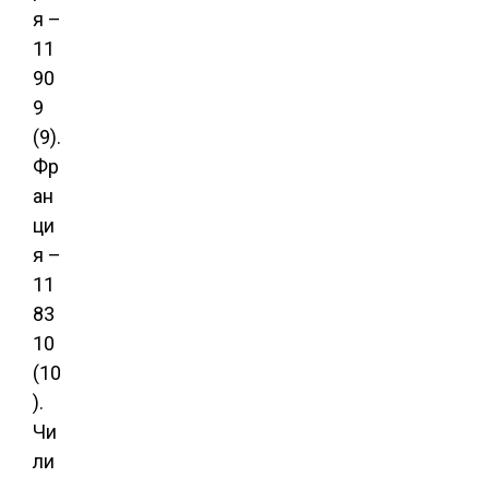
я –
11
90
9
(9).
Фр
ан
ци
я –
11
83
10
(10
).
Чи
ли