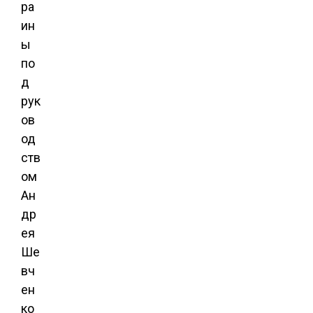
ра
ин
ы
по
д
рук
ов
од
ств
ом
Ан
др
ея
Ше
вч
ен
ко