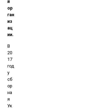
й
ор
ган
из
ац
ии.
В
20
17
год
у
сб
ор
на
я
Ук