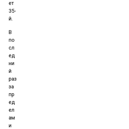
ет
35-
й.
В
по
сл
ед
ни
й
раз
за
пр
ед
ел
ам
и