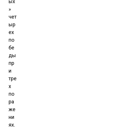
ых
»
чет
ыр
ех
по
бе
ды
пр
и
тре
х
по
ра
же
ни
ях.