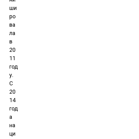
ши
ро
ва
ла
в
20
11
год
у.
С
20
14
год
а
на
ци