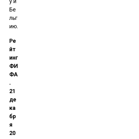
у и
Бе
льг
ию.
Ре
йт
инг
ФИ
ФА
.
21
де
ка
бр
я
20