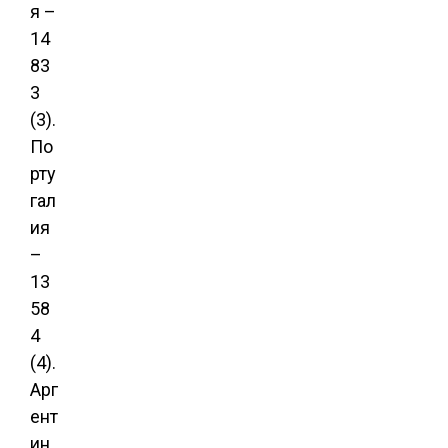
я –
14
83
3
(3).
По
рту
гал
ия
–
13
58
4
(4).
Арг
ент
ин