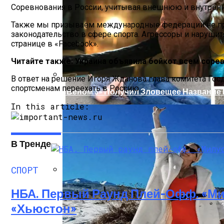
Соревнования в России, учитывая внешнюю и внутренн
Также мы призываем международные федерации не про
законодательство в сфере спорта. Агрессоры и наруши
странице в «Facebook».
Читайте также: Украина объявила бойкот всем соре
В ответ на решение Игоря Жданова глава комитета Гос
спортсменам переехать в Россию.
«Веном 3» Получил Зловещее Название
In this article:
В Тренде
СПОРТ
В Киеве У Копа, Подозреваемого В Нар
НБА. Первый Раунд Плей-Офф. «Ми
«Хьюстон»