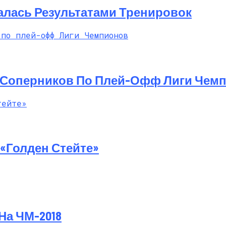
й Мастер-Класс На Пляже В Турции
алась Результатами Тренировок
 Соперников По Плей-Офф Лиги Чем
«Голден Стейте»
На ЧМ-2018