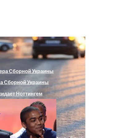
божающего Стоять На Задних Лапах
утина Главе МИД Австрии
еяли Российский Лайнер, «заблудившийся» В Крыму
ра Сборной Украины
Веселыми Фотожабами
дает Ноттингем
е Отеля, Знатно Позавтракав
а