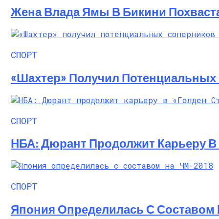
Алёна Шоптенко Показала Танцевальны
Жена Влада Ямы В Бикини Похваст
СПОРТ
«Шахтер» Получил Потенциальных
СПОРТ
НБА: Дюрант Продолжит Карьеру В 
СПОРТ
Япония Определилась С Составом 