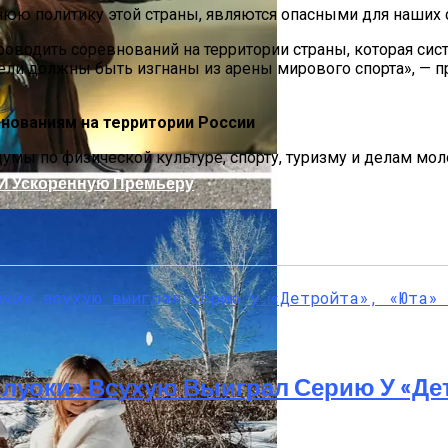
юю политику этой страны, являются опасными для наших 
водить соревнований на территории страны, которая сис
тели должны быть изгнаны из арены мирового спорта», —
внованиям на территории России
думы по физической культуре, спорту, туризму и делам 
 И Ускоренную Премьеру
которговле, Нашли Пистолет Януковича
луоки» Всухую Выиграл Серию У «Де