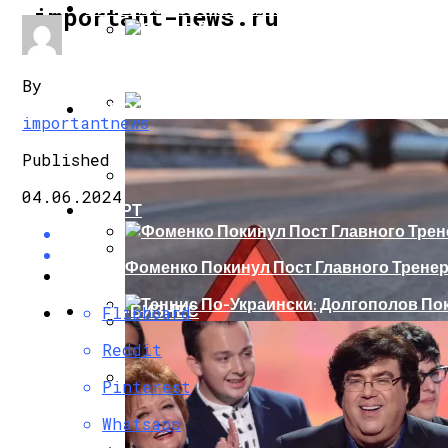
ИНТЕРЕСНОЕ И ПОЗНАВАТЕЛЬНОЕ
important-news.ru
Сеть В Восторге От Упитанного Кота, О
By
НОВОСТИ
importantnews
В Сети Высмеяли Свадебный Подарок П
Published
04.06.2024
СПОРТ
«Князь, Где Вы Шлялись»: В Сети Высм
Фоменко Покинул Пост Главного Трене
Репетицию Парада В Киеве Высмеяли 
ШОУ-БИЗНЕС
Flipboard
Теннис По-Украински: Долгополов Поки
Reddit
В Швеции Белый Медведь Застрял В Окн
Pinterest
Роналду Остается В «Реале» До 2020 Год
Whatsapp