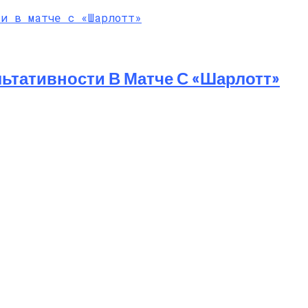
ьтативности В Матче С «Шарлотт»