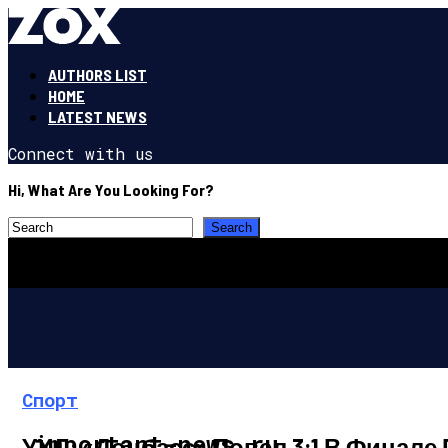
AUTHORS LIST
HOME
LATEST NEWS
Connect with us
Hi, What Are You Looking For?
Спорт
important-news.ru
УХЛ: «Донбасс» Повел 3:1 В Финал