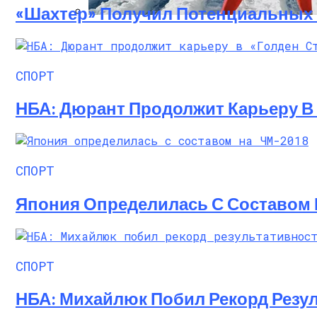
«Шахтер» Получил Потенциальных
Семейное Наследие: Кейт Хадсон Храни
СПОРТ
НБА: Дюрант Продолжит Карьеру В 
СПОРТ
Япония Определилась С Составом 
СПОРТ
НБА: Михайлюк Побил Рекорд Резул