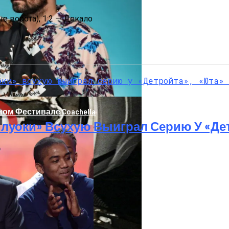
ые ворота), 1:2 — Декало
 Погибли Двое Военных
ом Фестивале Coachella
луоки» Всухую Выиграл Серию У «Де