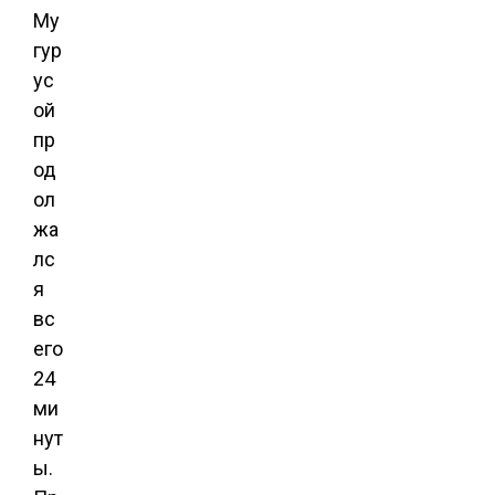
Му
гур
ус
ой
пр
од
ол
жа
лс
я
вс
его
24
ми
нут
ы.