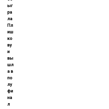
ыг
ра
ла
Пл
иш
ко
ву
и
вы
шл
а в
по
лу
фи
на
л