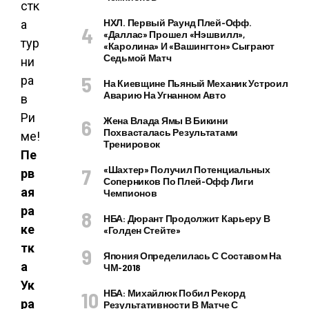
НХЛ. Первый Раунд Плей-Офф.
«Даллас» Прошел «Нэшвилл»,
«Каролина» И «Вашингтон» Сыграют
Седьмой Матч
На Киевщине Пьяный Механик Устроил
Аварию На Угнанном Авто
Жена Влада Ямы В Бикини
Похвасталась Результатами
Тренировок
Пе
«Шахтер» Получил Потенциальных
рв
Соперников По Плей-Офф Лиги
ая
Чемпионов
ра
НБА: Дюрант Продолжит Карьеру В
ке
«Голден Стейте»
тк
Япония Определилась С Составом На
а
ЧМ-2018
Ук
НБА: Михайлюк Побил Рекорд
ра
Результативности В Матче С