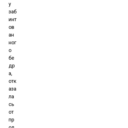
у
заб
инт
ов
ан
ног
о
бе
др
а,
отк
аза
ла
сь
от
пр
од