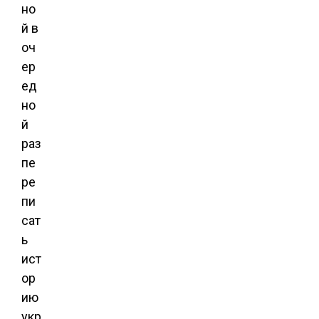
но
й в
оч
ер
ед
но
й
раз
пе
ре
пи
сат
ь
ист
ор
ию
укр