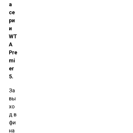
а
се
ри
и
WT
A
Pre
mi
er
5.
За
вы
хо
д в
фи
на