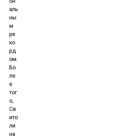
он
аль
ны
м
ре
ко
рд
ом.
Бо
ле
е
тог
о,
Св
ито
ли
на