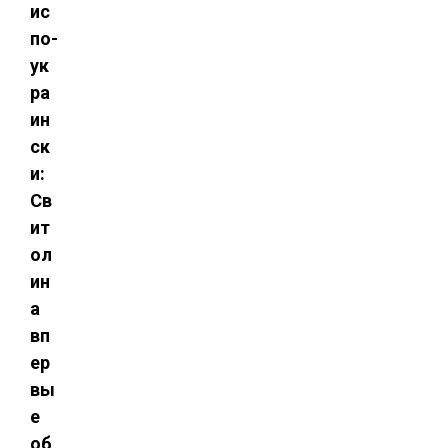
ис
по-
ук
ра
ин
ск
и:
Св
ит
ол
ин
а
вп
ер
вы
е
об