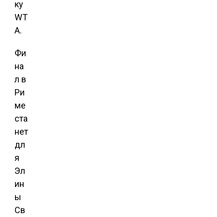
ку
WT
A.
Фи
на
л в
Ри
ме
ста
нет
дл
я
Эл
ин
ы
Св