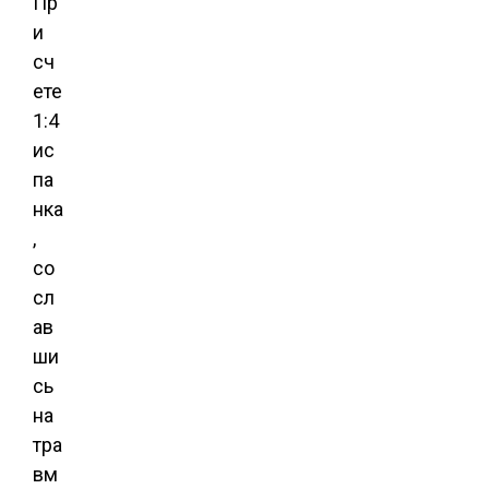
Пр
и
сч
ете
1:4
ис
па
нка
,
со
сл
ав
ши
сь
на
тра
вм