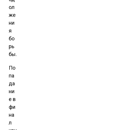
ол
же
ни
я
бо
рь
бы.
По
па
да
ни
е в
фи
на
л