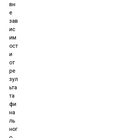
вн
е
зав
ис
им
ост
и
от
ре
зул
ьта
та
фи
на
ль
ног
о