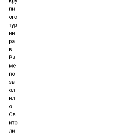
кру
пн
ого
тур
ни
ра
в
Ри
ме
по
зв
ол
ил
о
Св
ито
ли