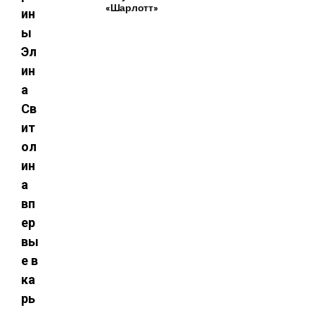
«Шарлотт»
ин
ы
Эл
ин
а
Св
ит
ол
ин
а
вп
ер
вы
е в
ка
рь