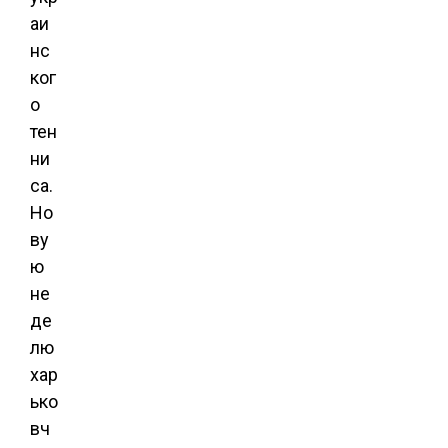
аи
нс
ког
о
тен
ни
са.
Но
ву
ю
не
де
лю
хар
ько
вч