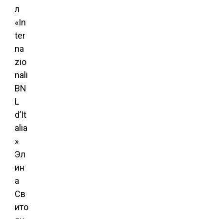
л
«In
ter
na
zio
nali
BN
L
d’It
alia
»
Эл
ин
а
Св
ито