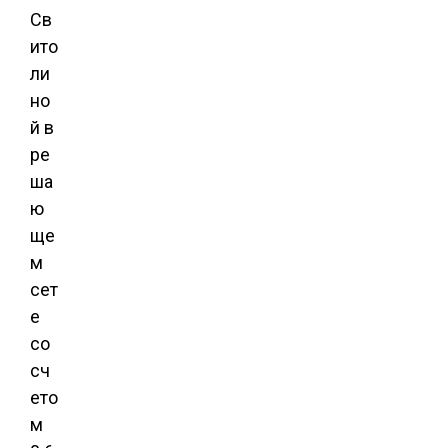
Св
ито
ли
но
й в
ре
ша
ю
ще
м
сет
е
со
сч
ето
м