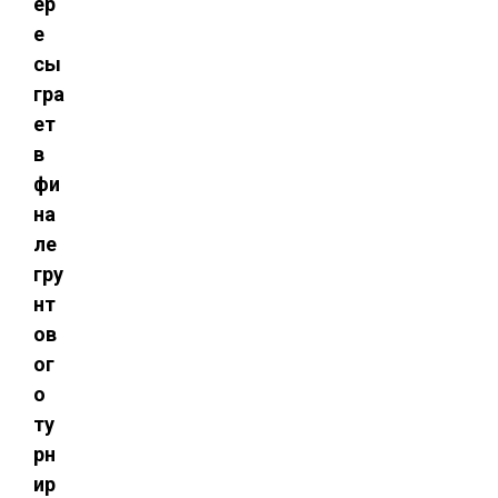
ер
е
сы
гра
ет
в
фи
на
ле
гру
нт
ов
ог
о
ту
рн
ир