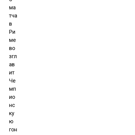
ма
тча
в
Ри
ме
во
згл
ав
ит
Че
мп
ио
нс
ку
ю
гон