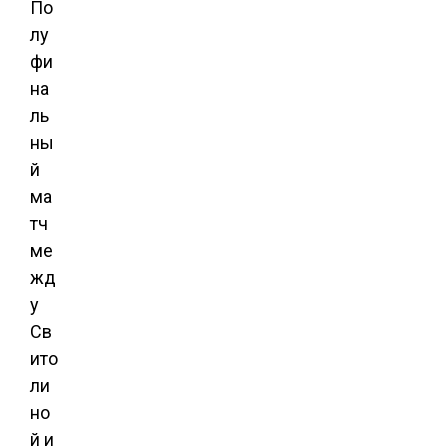
По
лу
фи
на
ль
ны
й
ма
тч
ме
жд
у
Св
ито
ли
но
й и