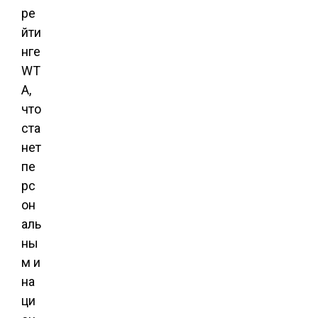
ре
йти
нге
WT
A,
что
ста
нет
пе
рс
он
аль
ны
м и
на
ци