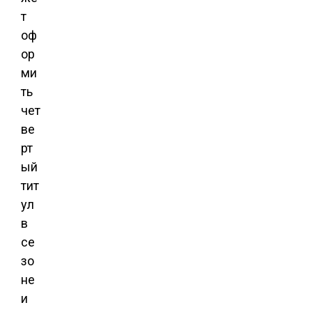
т
оф
ор
ми
ть
чет
ве
рт
ый
тит
ул
в
се
зо
не
и