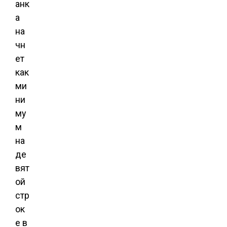
анк
а
на
чн
ет
как
ми
ни
му
м
на
де
вят
ой
стр
ок
е в