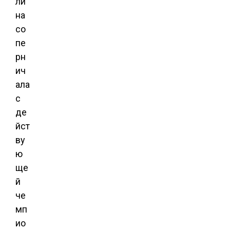
ли
на
со
пе
рн
ич
ала
с
де
йст
ву
ю
ще
й
че
мп
ио