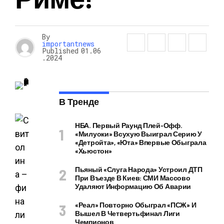
By
importantnews
Published
01.06
.2024
В Тренде
НБА. Первый Раунд Плей-Офф.
«Милуоки» Всухую Выиграл Серию У
«Детройта», «Юта» Впервые Обыграла
«Хьюстон»
Пьяный «слуга Народа» Устроил ДТП
При Въезде В Киев: СМИ Массово
Удаляют Информацию Об Аварии
«Реал» Повторно Обыграл «ПСЖ» И
Вышел В Четвертьфинал Лиги
Чемпионов