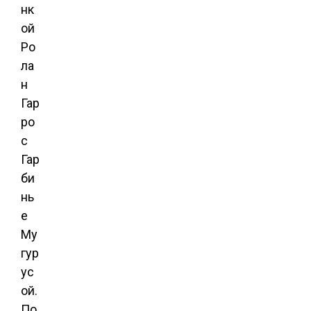
нк
ой
Ро
ла
н
Гар
ро
с
Гар
би
нь
е
Му
гур
ус
ой.
По