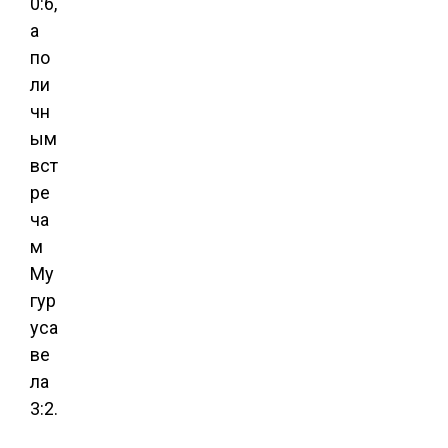
0:6,
а
по
ли
чн
ым
вст
ре
ча
м
Му
гур
уса
ве
ла
3:2.