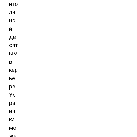
ито
ли
но
й
де
сят
ым
в
кар
ье
ре.
Ук
ра
ин
ка
мо
же