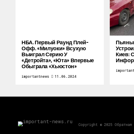
НБА. Первый Раунд Плей-
Пьяный
Офф. «Милуоки» Всухую
Устрои
Выиграл Серию У
Киев: 
«Детройта», «Юта» Впервые
Инфор
Обыграла «Хьюстон»
importan
importantnews
11.06.2024
Copyright © 2025 Обратная