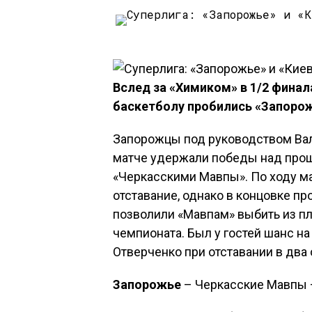
Вслед за «Химиком» в 1/2 фина
баскетболу пробились «Запорож
Запорожцы под руководством Ва
матче удержали победы над про
«Черкасскими Мавпы». По ходу м
отставание, однако в концовке п
позволили «Мавпам» выбить из п
чемпионата. Был у гостей шанс на
Отверченко при отставании в два 
Запорожье
– Черкасские Мавпы – 8