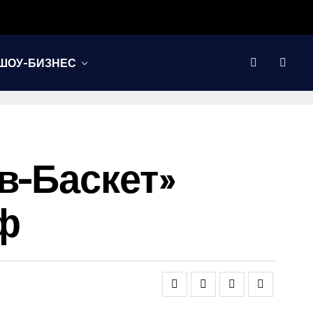
ШОУ-БИЗНЕС
в-Баскет»
ф