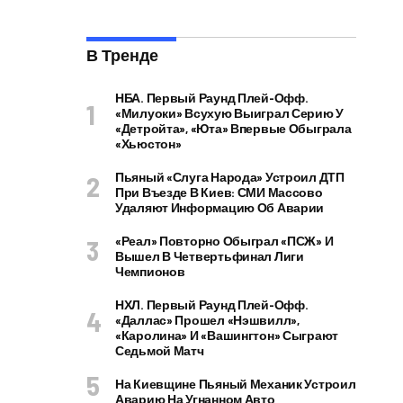
В Тренде
НБА. Первый Раунд Плей-Офф.
«Милуоки» Всухую Выиграл Серию У
«Детройта», «Юта» Впервые Обыграла
«Хьюстон»
Пьяный «слуга Народа» Устроил ДТП
При Въезде В Киев: СМИ Массово
Удаляют Информацию Об Аварии
«Реал» Повторно Обыграл «ПСЖ» И
Вышел В Четвертьфинал Лиги
Чемпионов
НХЛ. Первый Раунд Плей-Офф.
«Даллас» Прошел «Нэшвилл»,
«Каролина» И «Вашингтон» Сыграют
Седьмой Матч
На Киевщине Пьяный Механик Устроил
Аварию На Угнанном Авто