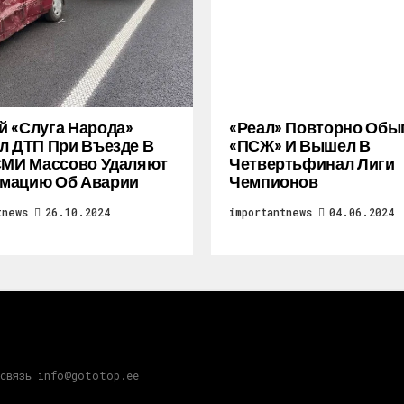
 «слуга Народа»
«Реал» Повторно Обы
л ДТП При Въезде В
«ПСЖ» И Вышел В
СМИ Массово Удаляют
Четвертьфинал Лиги
мацию Об Аварии
Чемпионов
tnews
26.10.2024
importantnews
04.06.2024
 связь info@gototop.ee