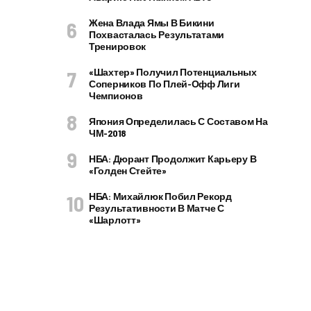
Жена Влада Ямы В Бикини
Похвасталась Результатами
Тренировок
«Шахтер» Получил Потенциальных
Соперников По Плей-Офф Лиги
Чемпионов
Япония Определилась С Составом На
ЧМ-2018
НБА: Дюрант Продолжит Карьеру В
«Голден Стейте»
НБА: Михайлюк Побил Рекорд
Результативности В Матче С
«Шарлотт»