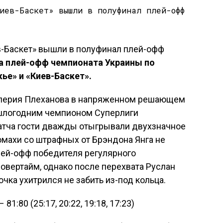
ла плей-офф чемпионата Украины по
ье» и «Киев-Баскет».
лерия Плеханова в напряженном решающем
шлогодним чемпионом Суперлиги
атча гости дважды отыгрывали двухзначное
ромахи со штрафных от Брэндона Янга не
лей-офф победителя регулярного
 овертайм, однако после перехвата Руслан
очка ухитрился не забить из-под кольца.
1:80 (25:17, 20:22, 19:18, 17:23)