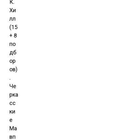
К.
Хи
лл
(15
+ 8
по
дб
ор
ов)
.
Че
рка
сс
ки
е
Ма
вп