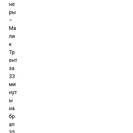
не
ры
–
Ма
ли
к
Тр
ент
за
33
ми
нут
ы
на
бр
ал
35