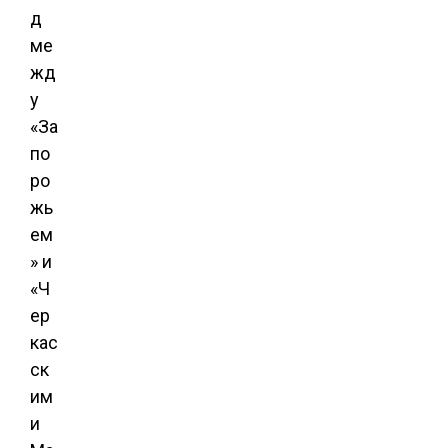
д
ме
жд
у
«За
по
ро
жь
ем
» и
«Ч
ер
кас
ск
им
и