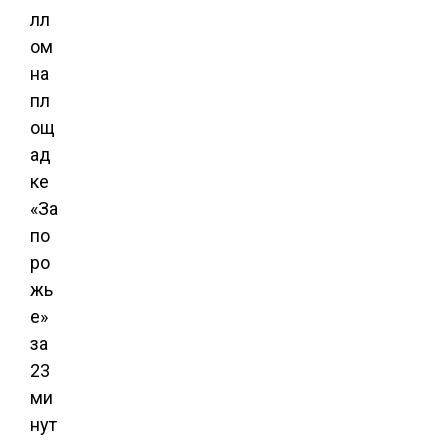
лл
ом
на
пл
ощ
ад
ке
«За
по
ро
жь
е»
за
23
ми
нут