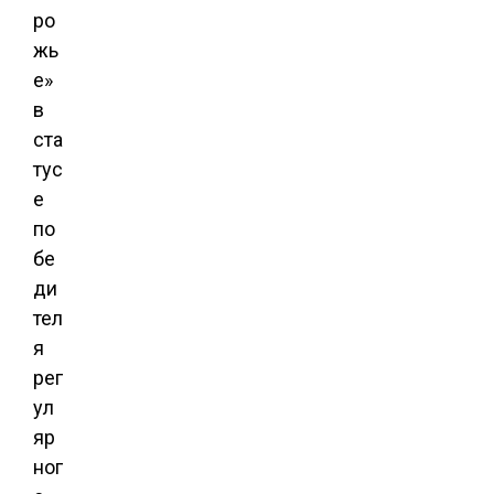
ро
жь
е»
в
ста
тус
е
по
бе
ди
тел
я
рег
ул
яр
ног