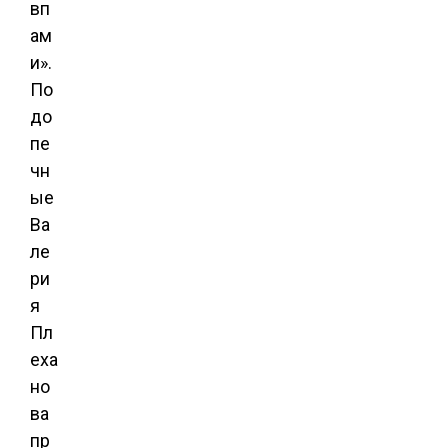
вп
ам
и».
По
до
пе
чн
ые
Ва
ле
ри
я
Пл
еха
но
ва
пр