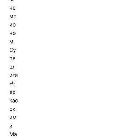
че
мп
ио
но
м
Су
пе
рл
иги
«Ч
ер
кас
ск
им
и
Ма