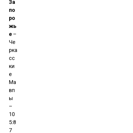
За
по
ро
жь
е
–
Че
рка
сс
ки
е
Ма
вп
ы
–
10
5:8
7