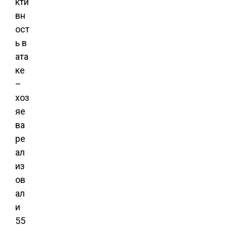
кти
вн
ост
ь в
ата
ке
–
хоз
яе
ва
ре
ал
из
ов
ал
и
55