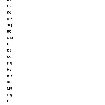
оч
ко
в и
зар
аб
ота
л
ре
ко
рд
ны
е в
ко
ма
нд
е