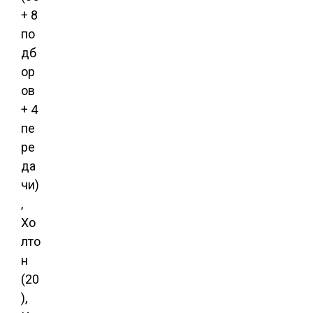
+ 8
по
дб
ор
ов
+ 4
пе
ре
да
чи)
,
Хо
лто
н
(20
),