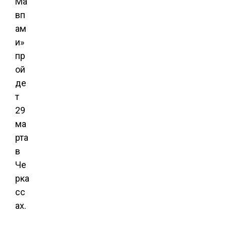
Ма
вп
ам
и»
пр
ой
де
т
29
ма
рта
в
Че
рка
сс
ах.