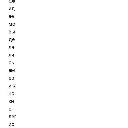
ож
ид
ае
мо
вы
де
ля
ли
сь
ам
ер
ика
нс
ки
е
лег
ио