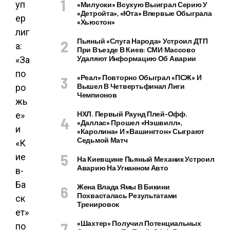
«Милуоки» Всухую Выиграл Серию У
«Детройта», «Юта» Впервые Обыграла
«Хьюстон»
Пьяный «слуга Народа» Устроил ДТП
При Въезде В Киев: СМИ Массово
Удаляют Информацию Об Аварии
«Реал» Повторно Обыграл «ПСЖ» И
Вышел В Четвертьфинал Лиги
Чемпионов
НХЛ. Первый Раунд Плей-Офф.
«Даллас» Прошел «Нэшвилл»,
«Каролина» И «Вашингтон» Сыграют
Седьмой Матч
На Киевщине Пьяный Механик Устроил
Аварию На Угнанном Авто
Жена Влада Ямы В Бикини
Похвасталась Результатами
Тренировок
«Шахтер» Получил Потенциальных