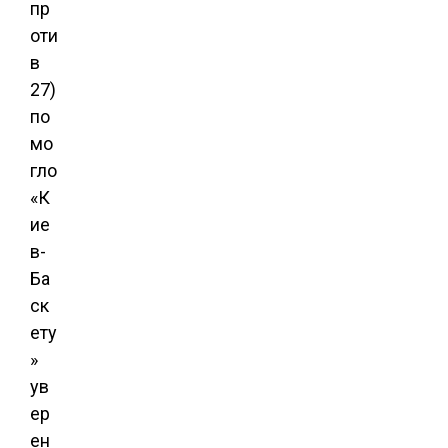
пр
оти
в
27)
по
мо
гло
«К
ие
в-
Ба
ск
ету
»
ув
ер
ен