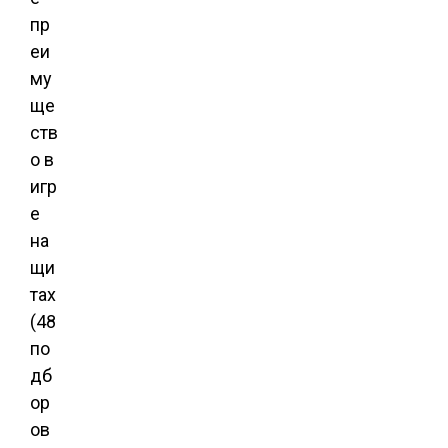
пр
еи
му
ще
ств
о в
игр
е
на
щи
тах
(48
по
дб
ор
ов