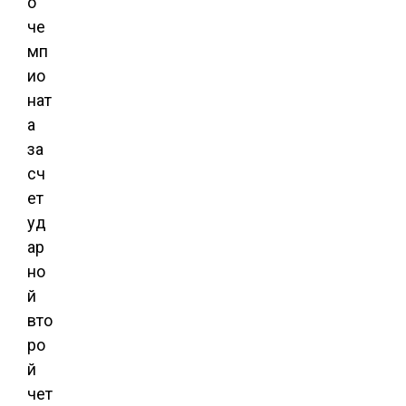
о
че
мп
ио
нат
а
за
сч
ет
уд
ар
но
й
вто
ро
й
чет