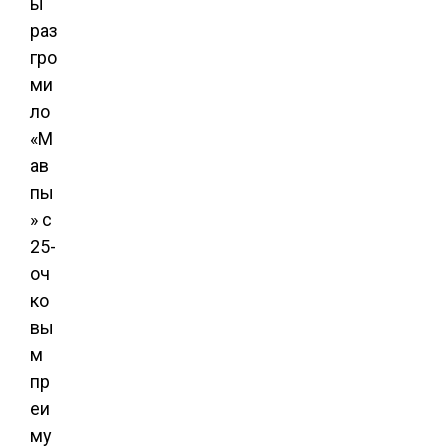
ы
раз
гро
ми
ло
«М
ав
пы
» с
25-
оч
ко
вы
м
пр
еи
му