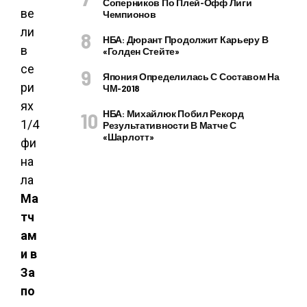
Соперников По Плей-Офф Лиги
Чемпионов
НБА: Дюрант Продолжит Карьеру В
«Голден Стейте»
Япония Определилась С Составом На
ЧМ-2018
НБА: Михайлюк Побил Рекорд
Результативности В Матче С
«Шарлотт»
Ма
тч
ам
и в
За
по