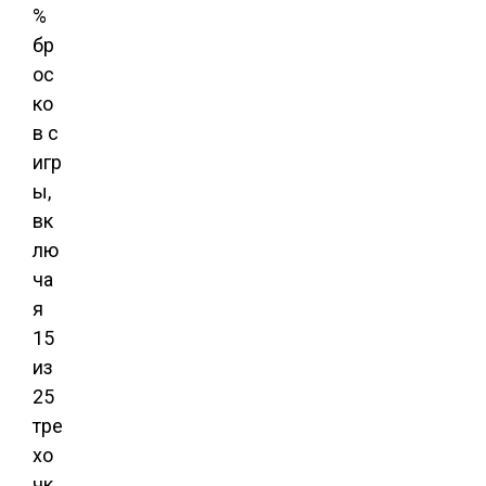
%
бр
ос
ко
в с
игр
ы,
вк
лю
ча
я
15
из
25
тре
хо
чк