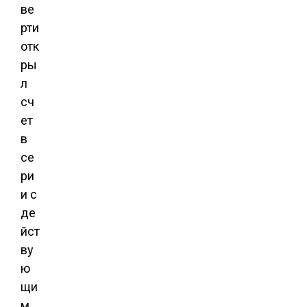
ве
рти
отк
ры
л
сч
ет
в
се
ри
и с
де
йст
ву
ю
щи
м