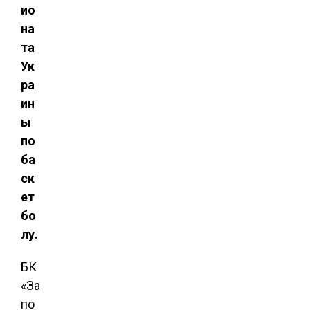
ио
на
та
Ук
ра
ин
ы
по
ба
ск
ет
бо
лу.
БК
«За
по