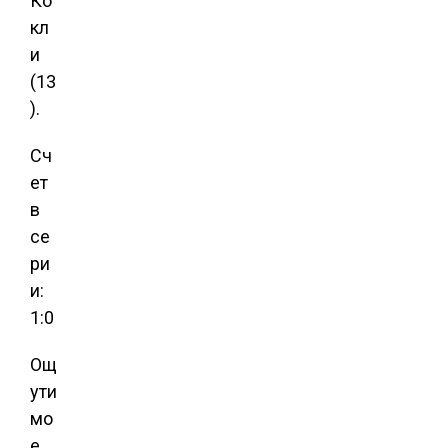
Ко
кл
и
(13
).
Сч
ет
в
се
ри
и:
1:0
Ощ
ути
мо
е