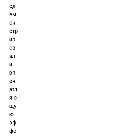
од
ем
он
стр
ир
ов
ал
и
вп
еч
атл
яю
щу
ю
эф
фе