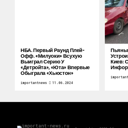
НБА. Первый Раунд Плей-
Пьяный
Офф. «Милуоки» Всухую
Устрои
Выиграл Серию У
Киев: 
«Детройта», «Юта» Впервые
Инфор
Обыграла «Хьюстон»
importan
importantnews
11.06.2024