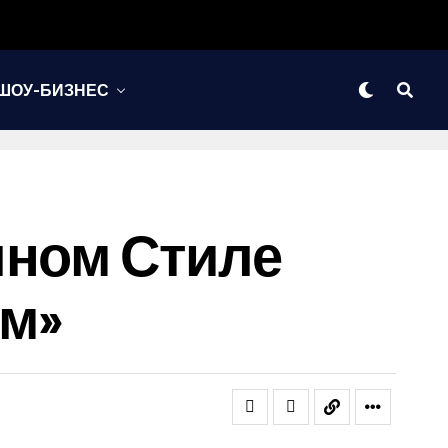
ШОУ-БИЗНЕС
чном Стиле
ом»