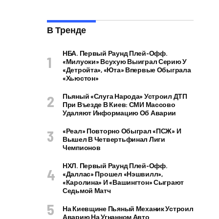
В Тренде
НБА. Первый Раунд Плей-Офф.
«Милуоки» Всухую Выиграл Серию У
«Детройта», «Юта» Впервые Обыграла
«Хьюстон»
Пьяный «слуга Народа» Устроил ДТП
При Въезде В Киев: СМИ Массово
Удаляют Информацию Об Аварии
«Реал» Повторно Обыграл «ПСЖ» И
Вышел В Четвертьфинал Лиги
Чемпионов
НХЛ. Первый Раунд Плей-Офф.
«Даллас» Прошел «Нэшвилл»,
«Каролина» И «Вашингтон» Сыграют
Седьмой Матч
На Киевщине Пьяный Механик Устроил
Аварию На Угнанном Авто