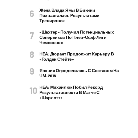
Жена Влада Ямы В Бикини
Похвасталась Результатами
Тренировок
«Шахтер» Получил Потенциальных
Соперников По Плей-Офф Лиги
Чемпионов
НБА: Дюрант Продолжит Карьеру В
«Голден Стейте»
Япония Определилась С Составом На
ЧМ-2018
НБА: Михайлюк Побил Рекорд
Результативности В Матче С
«Шарлотт»