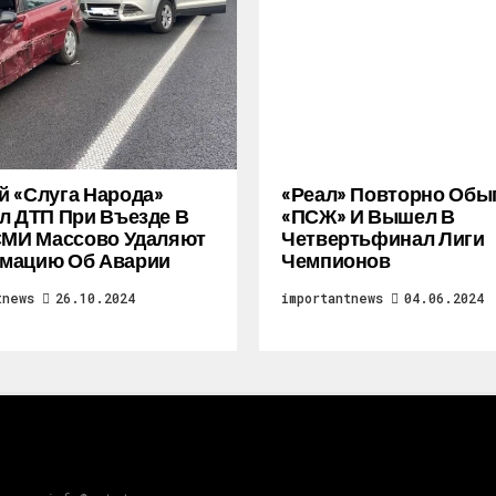
 «слуга Народа»
«Реал» Повторно Обы
л ДТП При Въезде В
«ПСЖ» И Вышел В
СМИ Массово Удаляют
Четвертьфинал Лиги
мацию Об Аварии
Чемпионов
tnews
26.10.2024
importantnews
04.06.2024