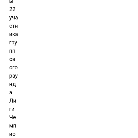
ы
22
уча
стн
ика
гру
пп
ов
ого
рау
нд
а
Ли
ги
Че
мп
ио