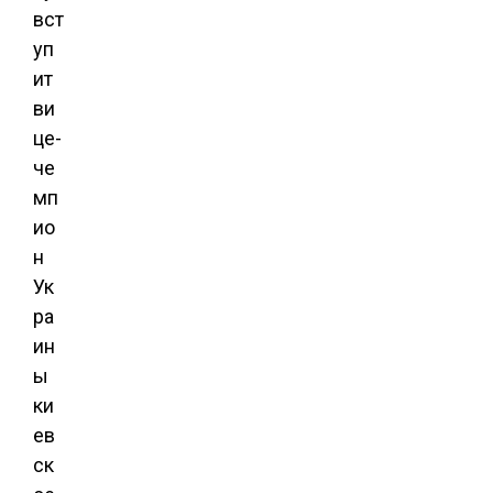
вст
уп
ит
ви
це-
че
мп
ио
н
Ук
ра
ин
ы
ки
ев
ск