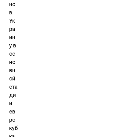
но
в.
Ук
ра
ин
у в
ос
но
вн
ой
ста
ди
и
ев
ро
куб
ка