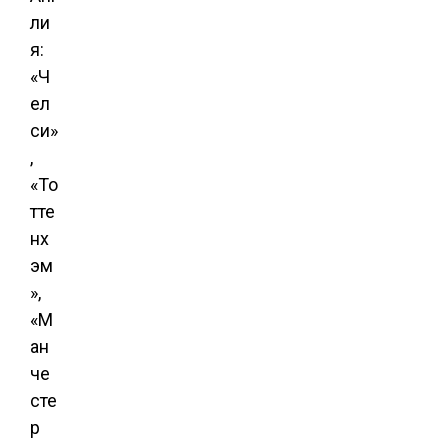
ли
я:
«Ч
ел
си»
,
«То
тте
нх
эм
»,
«М
ан
че
сте
р