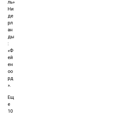
ль»
Ни
де
рл
ан
ды
:
«Ф
ей
ен
оо
рд
».
Ещ
е
10