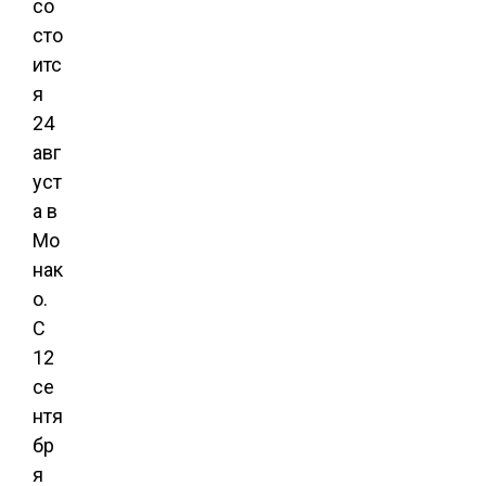
со
сто
итс
я
24
авг
уст
а в
Мо
нак
о.
С
12
се
нтя
бр
я