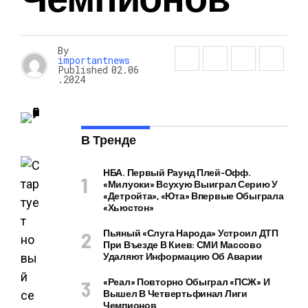
By
importantnews
Published
02.06
.2024
В Тренде
НБА. Первый Раунд Плей-Офф.
«Милуоки» Всухую Выиграл Серию У
«Детройта», «Юта» Впервые Обыграла
«Хьюстон»
Пьяный «слуга Народа» Устроил ДТП
При Въезде В Киев: СМИ Массово
Удаляют Информацию Об Аварии
«Реал» Повторно Обыграл «ПСЖ» И
Вышел В Четвертьфинал Лиги
Чемпионов