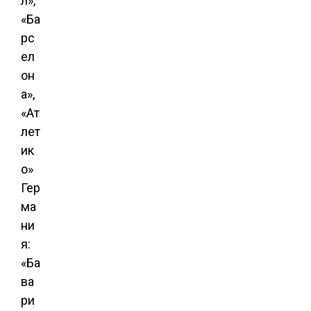
л»,
«Ба
рс
ел
он
а»,
«Ат
лет
ик
о»
Гер
ма
ни
я:
«Ба
ва
ри