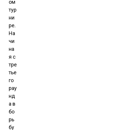
ом
тур
ни
ре.
На
чи
на
я с
тре
тье
го
рау
нд
а в
бо
рь
бу