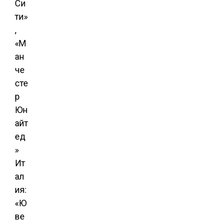
Си
ти»
,
«М
ан
че
сте
р
Юн
айт
ед
»
Ит
ал
ия:
«Ю
ве