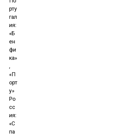
По
рту
гал
ия:
«Б
ен
фи
ка»
,
«П
орт
у»
Ро
сс
ия:
«С
па