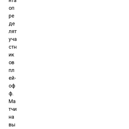
нта
оп
ре
де
лят
уча
стн
ик
ов
пл
ей-
оф
ф.
Ма
тчи
на
вы