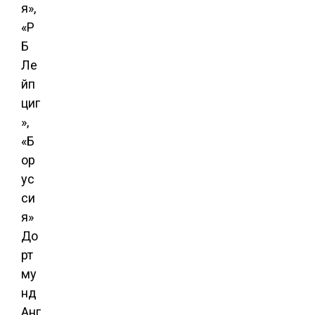
я»,
«Р
Б
Ле
йп
циг
»,
«Б
ор
ус
си
я»
До
рт
му
нд
Анг