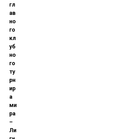
гл
ав
но
го
кл
уб
но
го
ту
рн
ир
а
ми
ра
–
Ли
ги