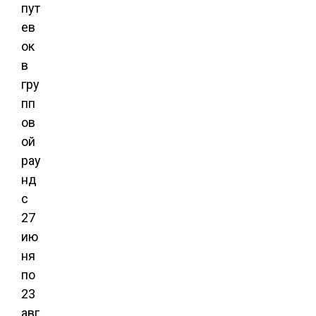
пут
ев
ок
в
гру
пп
ов
ой
рау
нд
с
27
ию
ня
по
23
авг