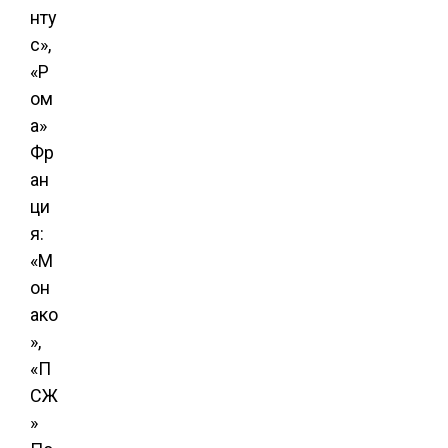
нту
с»,
«Р
ом
а»
Фр
ан
ци
я:
«М
он
ако
»,
«П
СЖ
»