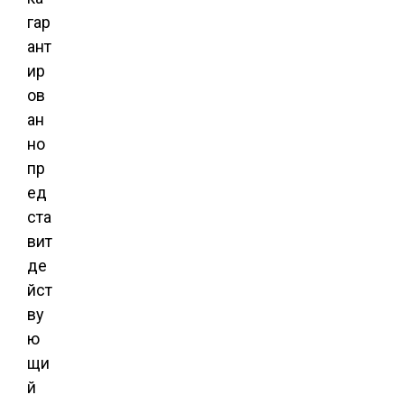
гар
ант
ир
ов
ан
но
пр
ед
ста
вит
де
йст
ву
ю
щи
й