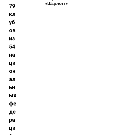
«Шарлотт»
79
кл
уб
ов
из
54
на
ци
он
ал
ьн
ых
фе
де
ра
ци