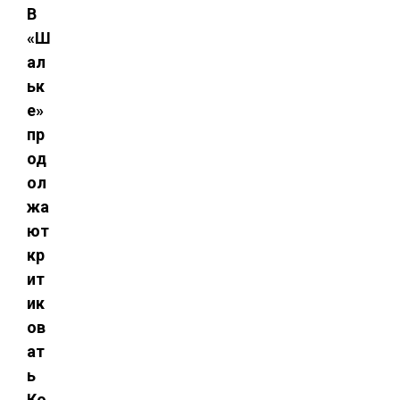
В
«Ш
ал
ьк
е»
пр
од
ол
жа
ют
кр
ит
ик
ов
ат
ь
Ко