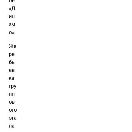
ое
«Д
ин
ам
о».
Же
ре
бь
ев
ка
гру
пп
ов
ого
эта
па