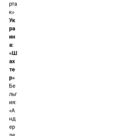
рта
к»
Ук
ра
ин
а:
«Ш
ах
те
р»
Бе
льг
ия:
«А
нд
ер
ле