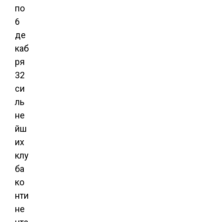
по
6
де
каб
ря
32
си
ль
не
йш
их
клу
ба
ко
нти
не