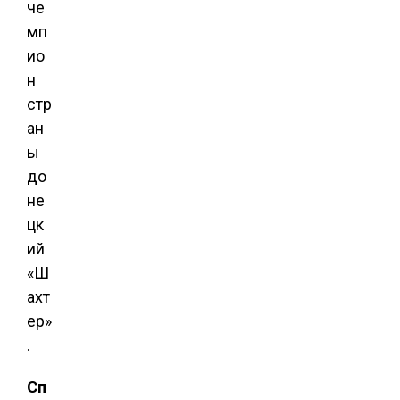
че
мп
ио
н
стр
ан
ы
до
не
цк
ий
«Ш
ахт
ер»
.
Сп