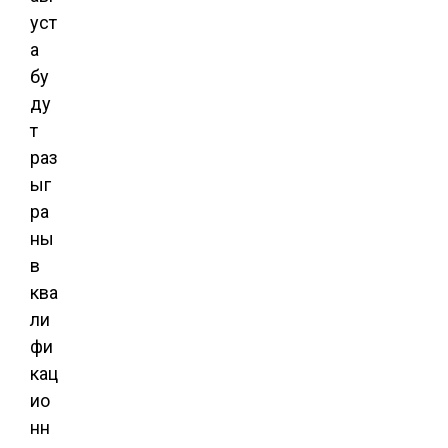
уст
а
бу
ду
т
раз
ыг
ра
ны
в
ква
ли
фи
кац
ио
нн