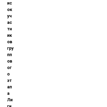
ис
ок
уч
ас
тн
ик
ов
гру
пп
ов
ог
о
эт
ап
а
Ли
ги