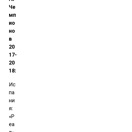
Че
мп
ио
но
в
20
17-
20
18:
Ис
па
ни
я:
«Р
еа