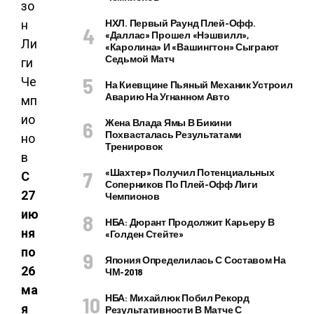
НХЛ. Первый Раунд Плей-Офф.
«Даллас» Прошел «Нэшвилл»,
«Каролина» И «Вашингтон» Сыграют
Седьмой Матч
На Киевщине Пьяный Механик Устроил
Аварию На Угнанном Авто
Жена Влада Ямы В Бикини
Похвасталась Результатами
Тренировок
«Шахтер» Получил Потенциальных
С
Соперников По Плей-Офф Лиги
27
Чемпионов
ию
НБА: Дюрант Продолжит Карьеру В
ня
«Голден Стейте»
по
Япония Определилась С Составом На
26
ЧМ-2018
ма
НБА: Михайлюк Побил Рекорд
я
Результативности В Матче С