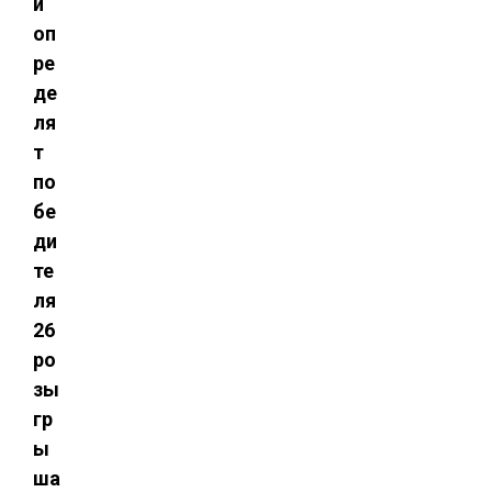
й
оп
ре
де
ля
т
по
бе
ди
те
ля
26
ро
зы
гр
ы
ша