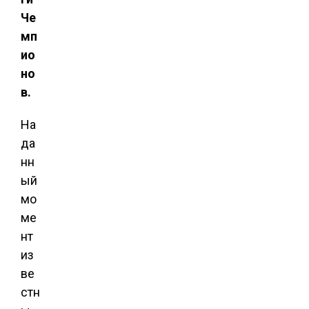
Че
мп
ио
но
в.
На
да
нн
ый
мо
ме
нт
из
ве
стн