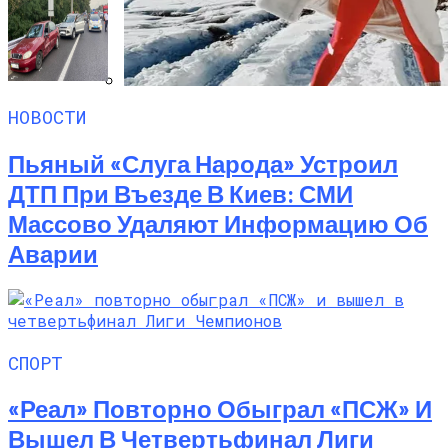
НОВОСТИ
Семейное Наследие: Кейт Хадсон
Хранит Свои Наряды Для Дочери Рани
Пьяный «слуга Народа» Устроил
ДТП При Въезде В Киев: СМИ
Массово Удаляют Информацию Об
Аварии
СПОРТ
«Реал» Повторно Обыграл «ПСЖ» И
Вышел В Четвертьфинал Лиги