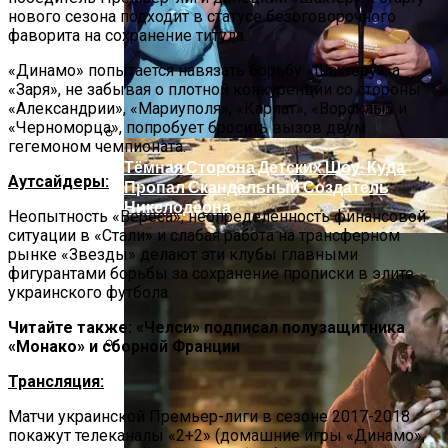
нового сезона подходит в статусе безоговорочного
фаворита на сохранение титула.
«Динамо» попытается навязать борьбу «Шахтеру», а
«Заря», не забывая о плотной конкуренции со стороны
«Александрии», «Мариуполя», «Карпат», «Ворсклы» и
«Черноморца», попробует бросить вызов двум
гегемоном чемпионата.
Тёмная Сторона Детских Шоу: Куда
Аутсайдеры:
Пропал Скандальный Создатель
Никелодеона
Неопытность «Вереса», неопределенность финансовой
ситуации в «Стали» и слабая работа на трансферном
рынке «Звезды» делают эти клубы главными
фигурантами борьбы за сохранение прописки в элите
украинского футбола.
Читайте также: «Челси» подписал полузащитника
«Монако» и сборной Франции
В Египте Госпитализировали 5-
Трансляция:
Летнюю Украинку С Признаками
Матчи украинской Премьер-лиги в сезоне 2017-2018
Изнасилования: Мать Отрицает
покажут телеканалы «2+2» (домашние игры «Динамо»,
Насилие