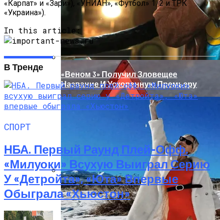
«Карпат» и «Зари»), «УНИАН», «Футбол» 1/2 и ТРК
«Украина»).
In this article:
В Тренде
«Веном 3» Получил Зловещее
Название И Ускоренную Премьеру
СПОРТ
НБА. Первый Раунд Плей-Офф.
«Милуоки» Всухую Выиграл Серию
У «Детройта», «Юта» Впервые
«Морковное» ДТП На Трассе Одесса-
Обыграла «Хьюстон»
Николаев: Столкнулись Два Грузовика