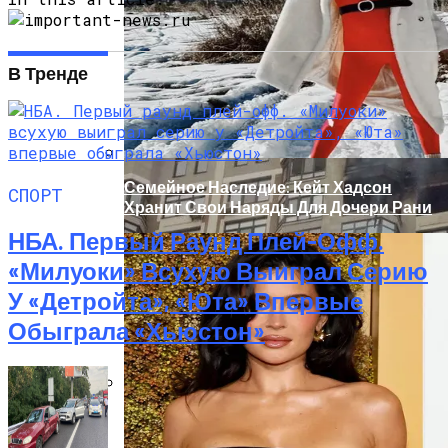
«Морковное» ДТП На Трассе Одесса-
Николаев: Столкнулись Два Грузовика
В Тренде
Семейное Наследие: Кейт Хадсон
СПОРТ
Хранит Свои Наряды Для Дочери Рани
НБА. Первый Раунд Плей-Офф.
«Милуоки» Всухую Выиграл Серию
У «Детройта», «Юта» Впервые
Обыграла «Хьюстон»
Масштабный Пожар В Киевской
Многоэтажке: Пострадавший Попал В