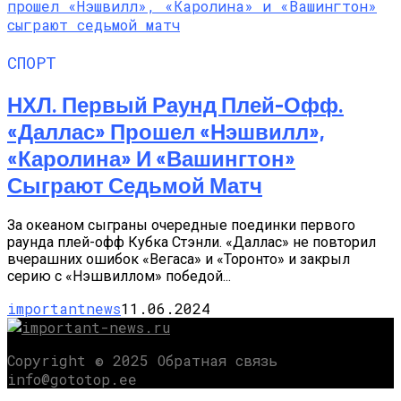
СПОРТ
НХЛ. Первый Раунд Плей-Офф.
«Даллас» Прошел «Нэшвилл»,
«Каролина» И «Вашингтон»
Сыграют Седьмой Матч
За океаном сыграны очередные поединки первого
раунда плей-офф Кубка Стэнли. «Даллас» не повторил
вчерашних ошибок «Вегаса» и «Торонто» и закрыл
серию с «Нэшвиллом» победой...
importantnews
11.06.2024
Copyright © 2025 Обратная связь
info@gototop.ee