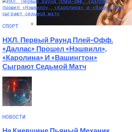
СПОРТ
Алёна Шоптенко Показала
НХЛ. Первый Раунд Плей-Офф.
Танцевальный Мастер-Класс На Пляже
В Турции
«Даллас» Прошел «Нэшвилл»,
«Каролина» И «Вашингтон»
Сыграют Седьмой Матч
НОВОСТИ
На Киевщине Пьяный Механик