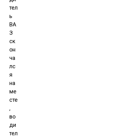
тел
ь
ВА
З
ск
он
ча
лс
я
на
ме
сте
,
во
ди
тел