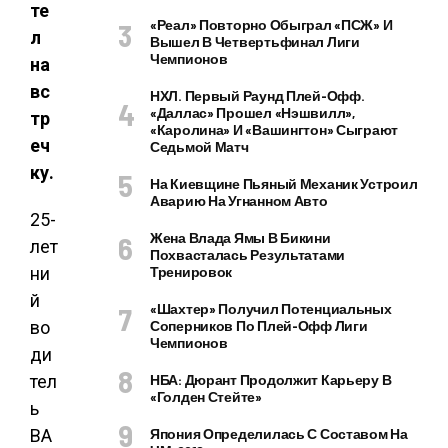
те
«Реал» Повторно Обыграл «ПСЖ» И
л
Вышел В Четвертьфинал Лиги
Чемпионов
на
вс
НХЛ. Первый Раунд Плей-Офф.
«Даллас» Прошел «Нэшвилл»,
тр
«Каролина» И «Вашингтон» Сыграют
еч
Седьмой Матч
ку.
На Киевщине Пьяный Механик Устроил
Аварию На Угнанном Авто
25-
Жена Влада Ямы В Бикини
лет
Похвасталась Результатами
ни
Тренировок
й
«Шахтер» Получил Потенциальных
во
Соперников По Плей-Офф Лиги
Чемпионов
ди
тел
НБА: Дюрант Продолжит Карьеру В
«Голден Стейте»
ь
ВА
Япония Определилась С Составом На