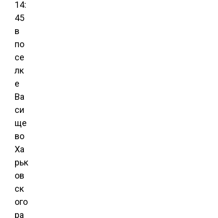
14:
45
в
по
се
лк
е
Ва
си
ще
во
Ха
рьк
ов
ск
ого
ра