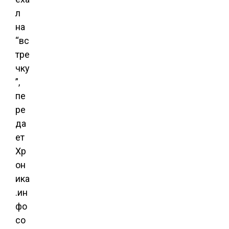
л
на
“вс
тре
чку
”,
пе
ре
да
ет
Хр
он
ика
.ин
фо
со