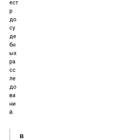
ест
р
до
су
де
бн
ых
ра
сс
ле
до
ва
ни
й.
В