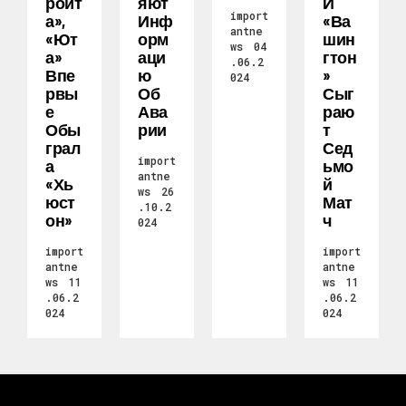
Ройт
Яют
И
import
А»,
Инф
«Ва
antne
«Ют
Орм
Шин
ws
04
А»
Аци
Гтон
.06.2
Впе
Ю
»
024
Рвы
Об
Сыг
Е
Ава
Раю
Обы
Рии
Т
Грал
Сед
import
А
Ьмо
antne
«Хь
Й
ws
26
Юст
Мат
.10.2
Он»
Ч
024
import
import
antne
antne
ws
11
ws
11
.06.2
.06.2
024
024