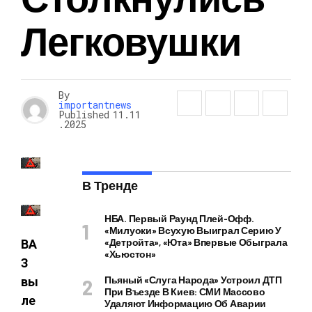
Легковушки
By
importantnews
Published
11.11
.2025
В Тренде
НБА. Первый Раунд Плей-Офф.
«Милуоки» Всухую Выиграл Серию У
«Детройта», «Юта» Впервые Обыграла
ВА
«Хьюстон»
З
Пьяный «слуга Народа» Устроил ДТП
вы
При Въезде В Киев: СМИ Массово
ле
Удаляют Информацию Об Аварии