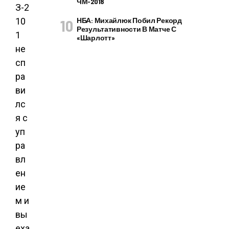
ЧМ-2018
З-2
10
НБА: Михайлюк Побил Рекорд
Результативности В Матче С
1
«Шарлотт»
не
сп
ра
ви
лс
я с
уп
ра
вл
ен
ие
м и
вы
еха