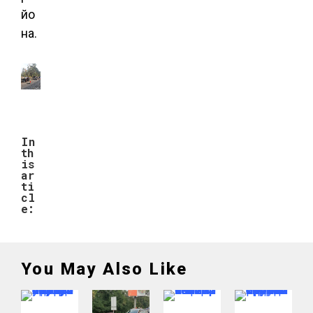
йо
на.
In
th
is
ar
ti
cl
e:
You May Also Like