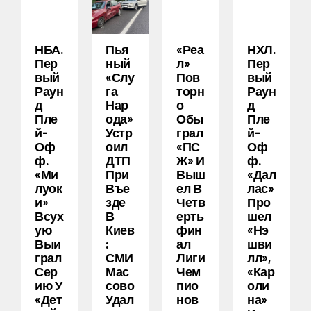
НБА.
Пья
«Реа
НХЛ.
Пер
Ный
Л»
Пер
Вый
«слу
Пов
Вый
Раун
Га
Торн
Раун
Д
Нар
О
Д
Пле
Ода»
Обы
Пле
Й-
Устр
Грал
Й-
Оф
Оил
«ПС
Оф
Ф.
ДТП
Ж» И
Ф.
«Ми
При
Выш
«Дал
Луок
Въе
Ел В
Лас»
И»
Зде
Четв
Про
Всух
В
Ерть
Шел
Ую
Киев
Фин
«Нэ
Выи
:
Ал
Шви
Грал
СМИ
Лиги
Лл»,
Сер
Мас
Чем
«Кар
Ию У
Сово
Пио
Оли
«Дет
Удал
Нов
На»