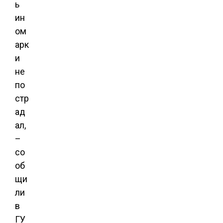
ь
ин
ом
арк
и
не
по
стр
ад
ал,
–
со
об
щи
ли
в
ГУ