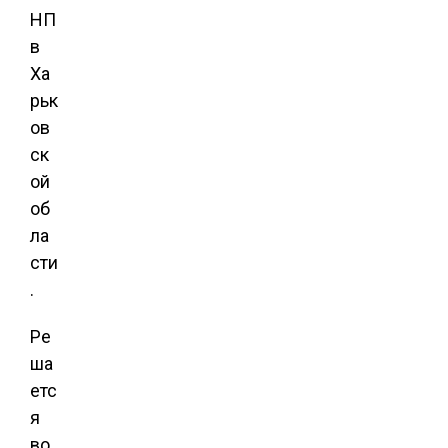
НП
в
Ха
рьк
ов
ск
ой
об
ла
сти
.
Ре
ша
етс
я
во