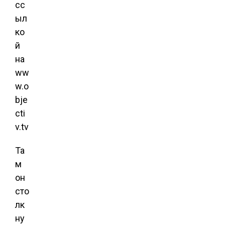
сс
ыл
ко
й
на
ww
w.o
bje
cti
v.tv
Та
м
он
сто
лк
ну