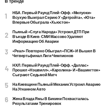
В Тренде
НБА. Первый Раунд Плей-Офф. «Милуоки»
Всухую Выиграл Серию У «Детройта», «Юта»
Впервые Обыграла «Хьюстон»
Пьяный «слуга Народа» Устроил ДТП При
Въезде В Киев: СМИ Массово Удаляют
Информацию Об Аварии
«Реал» Повторно Обыграл «ПСЖ» И Вышел В
Четвертьфинал Лиги Чемпионов
НХЛ. Первый Раунд Плей-Офф. «Даллас»
Прошел «Нэшвилл», «Каролина» И «Вашингтон»
Сыграют Седьмой Матч
На Киевщине Пьяный Механик Устроил Аварию
На Угнанном Авто
Жена Влада Ямы В Бикини Похвасталась
Результатами Тренировок