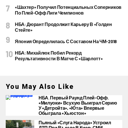
«Шахтер» Получил Потенциальных Соперников
По Плей-Офф Лиги Чемпионов
НБА: Дюрант Продолжит Карьеру В «Голден
Стейте»
Япония Определилась С Составом На ЧМ-2018
НБА: Михайлюк Побил Рекорд
Результативности В Матче С «Шарлотт»
You May Also Like
НБА. Первый Раунд Плей-Офф.
«Милуоки» Всухую Выиграл Серию
У «Детройта», «Юта» Впервые
Обыграла «Хьюстон»
Пьяный «слуга Народа» Устроил
ДТП При Въезде В Киев: СМИ