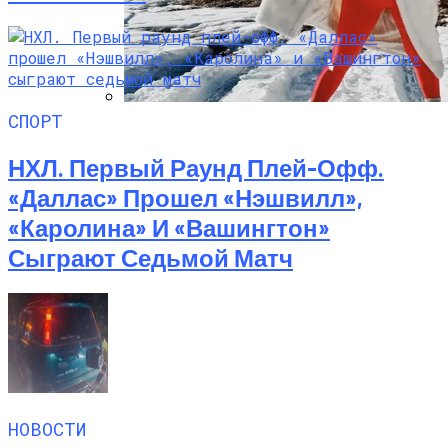
СПОРТ
Семейное Наследие: Кейт Хадсон
Хранит Свои Наряды Для Дочери Рани
НХЛ. Первый Раунд Плей-Офф.
«Даллас» Прошел «Нэшвилл»,
«Каролина» И «Вашингтон»
Сыграют Седьмой Матч
НОВОСТИ