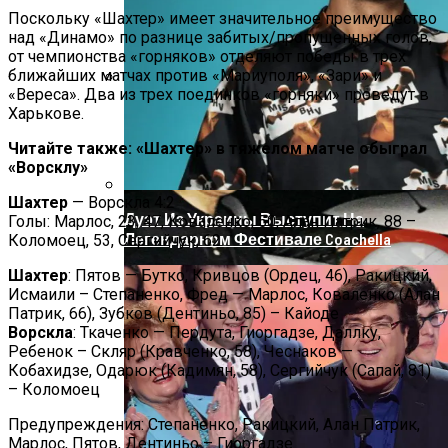
Поскольку «Шахтер» имеет значительное преимущество
над «Динамо» по разнице забитых/пропущенных голов,
от чемпионства «горняков» отделяют победы в трех
ближайших матчах против «Мариуполя», «Зари» и
«Вереса». Два из трех поединков «горняки» проведут в
На Донбассе Во Время Тушения
Харькове.
Пожара Погибли Двое Военных
Читайте также: «Шахтер» в тяжелом матче обыграл
«Ворсклу»
Шахтер
— Ворскла 4:2
Дуэт Из Украины Выступит На
Голы: Марлос, 23, 47, Коваленко, 50, Алан Патрик, 88 –
Легендарном Фестивале Coachella
Коломоец, 53, Сергийчук, 62
Шахтер
: Пятов — Бутко, Кривцов (Ордец, 46), Ракицкий,
Исмаили – Степаненко, Фред — Марлос, Коваленко (Алан
Патрик, 66), Зубков (Дентиньо, 85) – Кайоде
Ворскла
: Ткаченко — Пердута, Гиоргадзе, Даллку,
Ребенок – Скляр (Кравченко, 58), Чеснаков —
Кобахидзе, Одарюк (Кадимян, 58), Сергийчук (Сапай, 81)
– Коломоец
Предупреждения: Степаненко, Ракицкий, Алан Патрик,
Марлос, Пятов, Дентиньо – Гиоргадзе