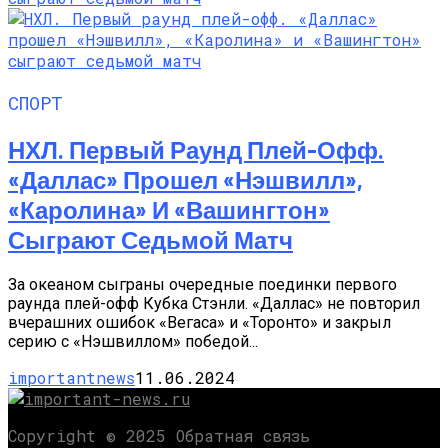
СПОРТ
НХЛ. Первый Раунд Плей-Офф.
«Даллас» Прошел «Нэшвилл»,
«Каролина» И «Вашингтон»
Сыграют Седьмой Матч
За океаном сыграны очередные поединки первого
раунда плей-офф Кубка Стэнли. «Даллас» не повторил
вчерашних ошибок «Вегаса» и «Торонто» и закрыл
серию с «Нэшвиллом» победой...
importantnews
11.06.2024
Copyright © 2025 Обратная связь