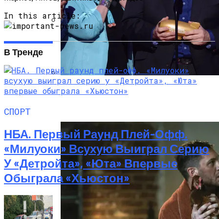
In this article:
Под Киевом Мотоцикл Влетел В
Легковушку: Двое Погибших
В Тренде
Тёмная Сторона Детских Шоу: Куда
Пропал Скандальный Создатель
Никелодеона
СПОРТ
НБА. Первый Раунд Плей-Офф.
«Милуоки» Всухую Выиграл Серию
У «Детройта», «Юта» Впервые
Обыграла «Хьюстон»