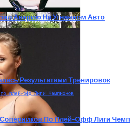
оил Аварию На Угнанном Авто
нер Дарит Миру Свои Духи COSMIC
дание
алась Результатами Тренировок
 Соперников По Плей-Офф Лиги Чем