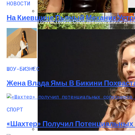
НОВОСТИ
На Киевщине Пьяный Механик Устр
Почувствуйте Себя Звездой: Кайли Джен
ШОУ-БИЗНЕС
В Киеве Ночью Сгорело Заброшенное З
Жена Влада Ямы В Бикини Похваст
СПОРТ
«Шахтер» Получил Потенциальных