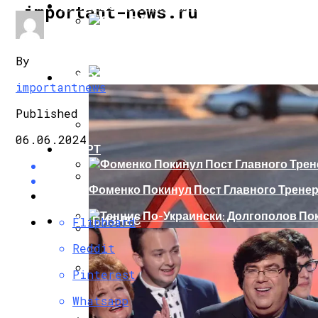
ИНТЕРЕСНОЕ И ПОЗНАВАТЕЛЬНОЕ
important-news.ru
Сеть В Восторге От Упитанного Кота, О
By
НОВОСТИ
importantnews
В Сети Высмеяли Свадебный Подарок П
Published
06.06.2024
СПОРТ
«Князь, Где Вы Шлялись»: В Сети Высм
Фоменко Покинул Пост Главного Трене
Репетицию Парада В Киеве Высмеяли 
ШОУ-БИЗНЕС
Flipboard
Теннис По-Украински: Долгополов Поки
Reddit
В Швеции Белый Медведь Застрял В Окн
Pinterest
Роналду Остается В «Реале» До 2020 Год
Whatsapp