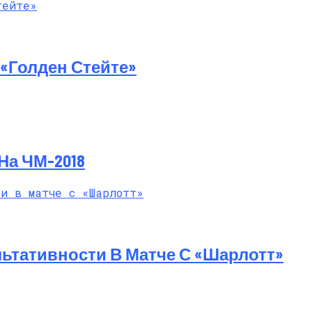
й Мастер-Класс На Пляже В Турции
«Голден Стейте»
На ЧМ-2018
ьтативности В Матче С «Шарлотт»