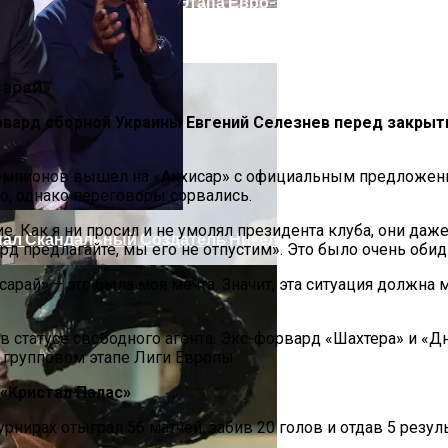
олаев: Столкнулись Два Грузовика
борную Группового Этапа Евро-2016
к»
вард сборной Украины Евгений Селезнев перед закрыти
 Чемпионов вышел на «Акхисар» с официальным предложен
о, однако переговоры сорвались.
 Как я ни просил и не умолял президента клуба, они даже 
опал Скандальный Создатель Никелодеона
рд предлагайте, мы его не отпустим». Это было очень обидн
тасарай» – это была моя мечта. Значит, эта ситуация должна
в статусе свободного агента. Экс-форвард «Шахтера» и «Д
 групповом этапе Лиги Европы.
 «Кристал Пэлас»
урнирах отыграл 56 матчей, забив 20 голов и отдав 5 резул
ажке: Пострадавший Попал В Реанимацию