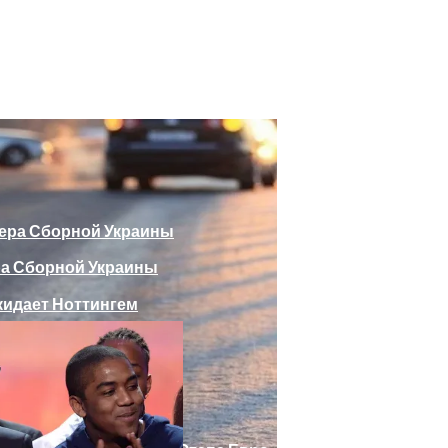
божающего Стоять На Задних Лапах
утина Главе МИД Австрии
еяли Российский Лайнер, «заблудившийся» В Крыму
ра Сборной Украины
Веселыми Фотожабами
дает Ноттингем
е Отеля, Знатно Позавтракав
а