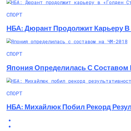
Алёна Шоптенко Показала Танцевальны
СПОРТ
НБА: Дюрант Продолжит Карьеру В 
СПОРТ
Япония Определилась С Составом 
СПОРТ
НБА: Михайлюк Побил Рекорд Резул