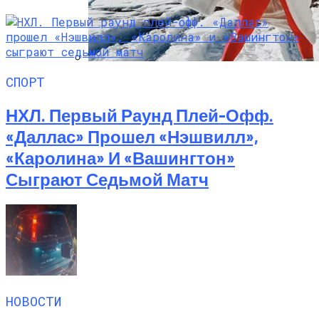
СПОРТ
Семейное Наследие: Кейт Хадсон
Хранит Свои Наряды Для Дочери Рани
НХЛ. Первый Раунд Плей-Офф.
«Даллас» Прошел «Нэшвилл»,
«Каролина» И «Вашингтон»
Сыграют Седьмой Матч
НОВОСТИ