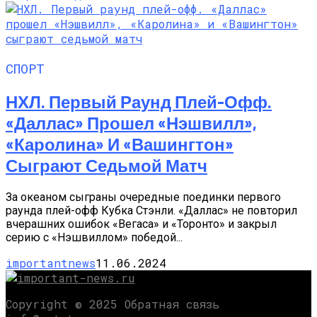
СПОРТ
НХЛ. Первый Раунд Плей-Офф.
«Даллас» Прошел «Нэшвилл»,
«Каролина» И «Вашингтон»
Сыграют Седьмой Матч
За океаном сыграны очередные поединки первого
раунда плей-офф Кубка Стэнли. «Даллас» не повторил
вчерашних ошибок «Вегаса» и «Торонто» и закрыл
серию с «Нэшвиллом» победой...
importantnews
11.06.2024
Copyright © 2025 Обратная связь