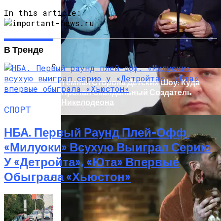
Легковушку: Двое Погибших
In this article:
В Тренде
Тёмная Сторона Детских Шоу: Куда
Пропал Скандальный Создатель
Никелодеона
СПОРТ
НБА. Первый Раунд Плей-Офф.
«Милуоки» Всухую Выиграл Серию
У «Детройта», «Юта» Впервые
Обыграла «Хьюстон»
Прокурор Хмельницкой Области Умер
От Осложнений Коронавируса