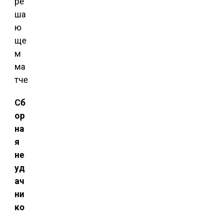
ре
ша
ю
ще
м
ма
тче
Сб
ор
на
я
не
уд
ач
ни
ко