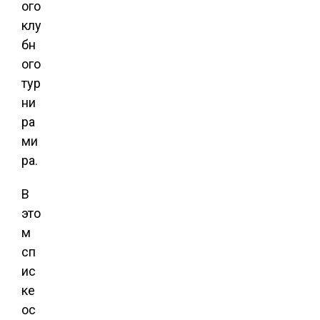
ого
клу
бн
ого
тур
ни
ра
ми
ра.
В
это
м
сп
ис
ке
ос