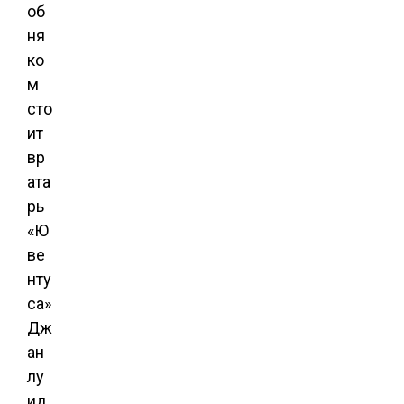
об
ня
ко
м
сто
ит
вр
ата
рь
«Ю
ве
нту
са»
Дж
ан
лу
ид