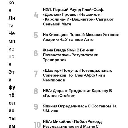
НХЛ. Первый Раунд Плей-Офф.
«Даллас» Прошел «Нэшвилл»,
«Каролина» И «Вашингтон» Сыграют
Седьмой Матч
На Киевщине Пьяный Механик Устроил
Аварию На Угнанном Авто
Жена Влада Ямы В Бикини
Похвасталась Результатами
Тренировок
«Шахтер» Получил Потенциальных
Эт
Соперников По Плей-Офф Лиги
и
Чемпионов
фу
НБА: Дюрант Продолжит Карьеру В
тб
«Голден Стейте»
ол
Япония Определилась С Составом На
ис
ЧМ-2018
ты
НБА: Михайлюк Побил Рекорд
им
Результативности В Матче С