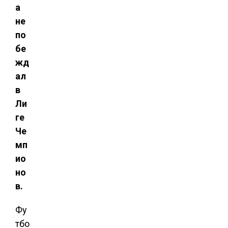
а
не
по
бе
жд
ал
в
Ли
ге
Че
мп
ио
но
в.
Фу
тбо