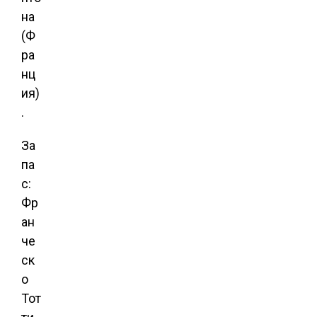
на
(Ф
ра
нц
ия)
.
За
па
с:
Фр
ан
че
ск
о
Тот