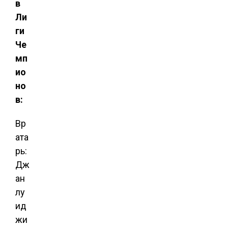
в
Ли
ги
Че
мп
ио
но
в:
Вр
ата
рь:
Дж
ан
лу
ид
жи