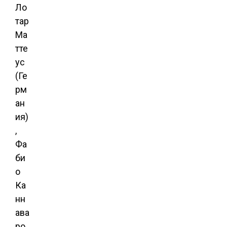
Ло
тар
Ма
тте
ус
(Ге
рм
ан
ия)
,
Фа
би
о
Ка
нн
ава
ро