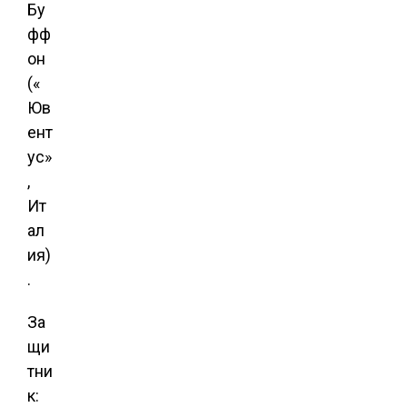
Бу
фф
он
(«
Юв
ент
ус»
,
Ит
ал
ия)
.
За
щи
тни
к: