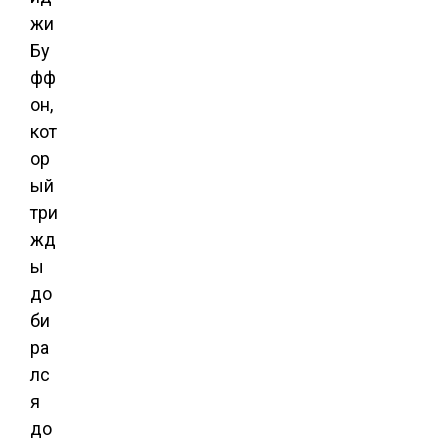
жи
Бу
фф
он,
кот
ор
ый
три
жд
ы
до
би
ра
лс
я
до