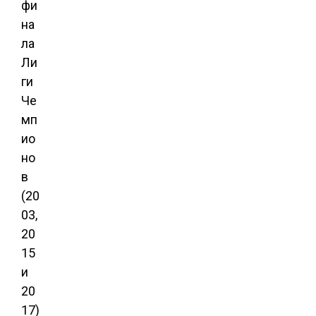
фи
на
ла
Ли
ги
Че
мп
ио
но
в
(20
03,
20
15
и
20
17)