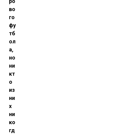
ро
во
го
фу
тб
ол
а,
но
ни
кт
о
из
ни
х
ни
ко
гд