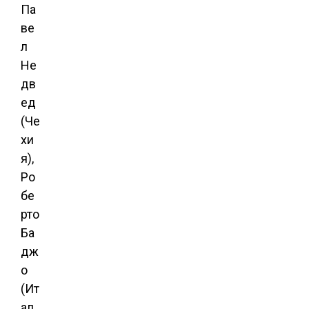
Па
ве
л
Не
дв
ед
(Че
хи
я),
Ро
бе
рто
Ба
дж
о
(Ит
ал