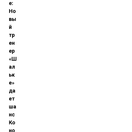
е:
Но
вы
й
тр
ен
ер
«Ш
ал
ьк
е»
да
ет
ша
нс
Ко
но