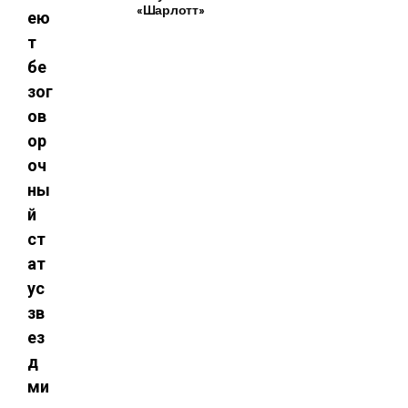
«Шарлотт»
ею
т
бе
зог
ов
ор
оч
ны
й
ст
ат
ус
зв
ез
д
ми