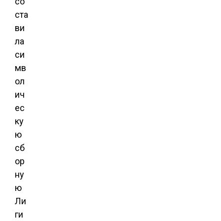
со
ста
ви
ла
си
мв
ол
ич
ес
ку
ю
сб
ор
ну
ю
Ли
ги