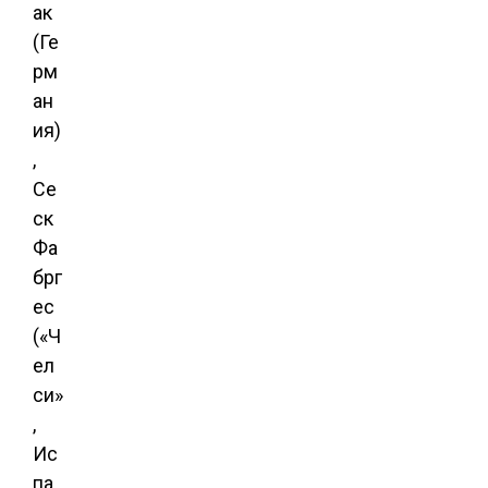
ак
(Ге
рм
ан
ия)
,
Се
ск
Фа
брг
ес
(«Ч
ел
си»
,
Ис
па