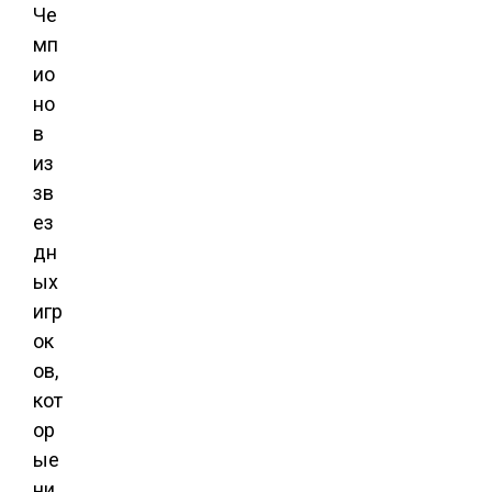
Че
мп
ио
но
в
из
зв
ез
дн
ых
игр
ок
ов,
кот
ор
ые
ни