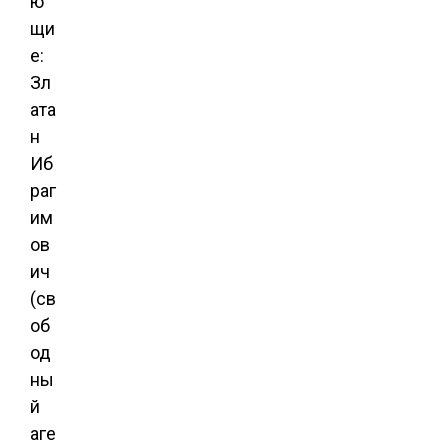
ю
щи
е:
Зл
ата
н
Иб
раг
им
ов
ич
(св
об
од
ны
й
аге