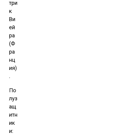
три
к
Ви
ей
ра
(Ф
ра
нц
ия)
.
По
луз
ащ
итн
ик
и: