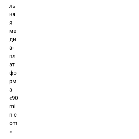
ль
на
я
ме
ди
а-
пл
ат
фо
рм
а
«90
mi
n.c
om
»