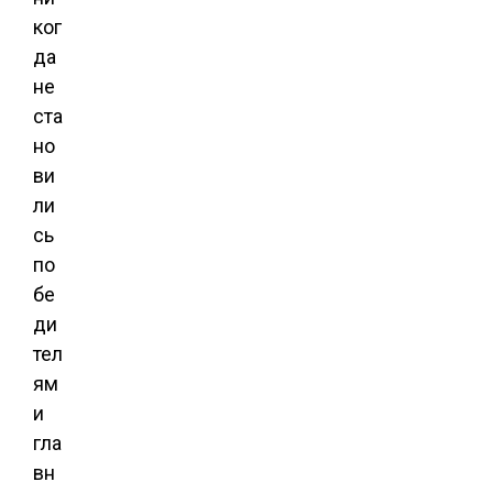
ког
да
не
ста
но
ви
ли
сь
по
бе
ди
тел
ям
и
гла
вн