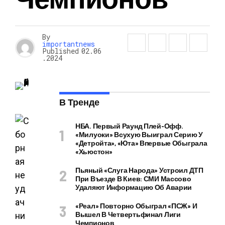
By
importantnews
Published
02.06
.2024
В Тренде
НБА. Первый Раунд Плей-Офф.
«Милуоки» Всухую Выиграл Серию У
«Детройта», «Юта» Впервые Обыграла
«Хьюстон»
Пьяный «слуга Народа» Устроил ДТП
При Въезде В Киев: СМИ Массово
Удаляют Информацию Об Аварии
«Реал» Повторно Обыграл «ПСЖ» И
Вышел В Четвертьфинал Лиги
Чемпионов