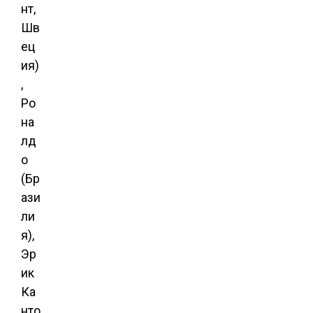
нт,
Шв
ец
ия)
,
Ро
на
лд
о
(Бр
ази
ли
я),
Эр
ик
Ка
нто