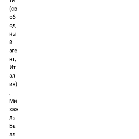
ти
(св
об
од
ны
й
аге
нт,
Ит
ал
ия)
,
Ми
хаэ
ль
Ба
лл