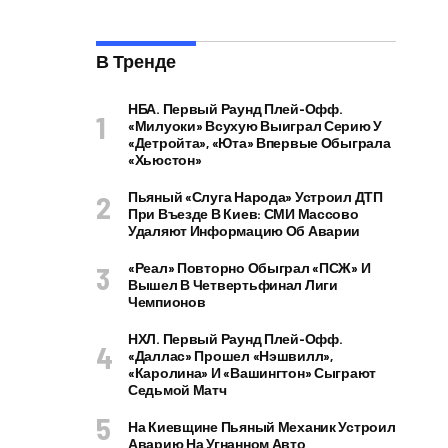
В Тренде
НБА. Первый Раунд Плей-Офф.
«Милуоки» Всухую Выиграл Серию У
«Детройта», «Юта» Впервые Обыграла
«Хьюстон»
Пьяный «слуга Народа» Устроил ДТП
При Въезде В Киев: СМИ Массово
Удаляют Информацию Об Аварии
«Реал» Повторно Обыграл «ПСЖ» И
Вышел В Четвертьфинал Лиги
Чемпионов
НХЛ. Первый Раунд Плей-Офф.
«Даллас» Прошел «Нэшвилл»,
«Каролина» И «Вашингтон» Сыграют
Седьмой Матч
На Киевщине Пьяный Механик Устроил
Аварию На Угнанном Авто