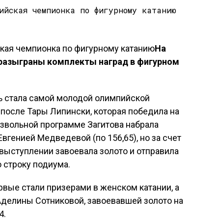
На
 разыграны комплекты наград в фигурном
ень стала самой молодой олимпийской
после Тары Липински, которая победила на
оизвольной программе Загитова набрала
вгенией Медведевой (по 156,65), но за счет
выступлении завоевала золото и отправила
 строку подиума.
вые стали призерами в женском катании, а
Аделины Сотниковой, завоевавшей золото на
4.