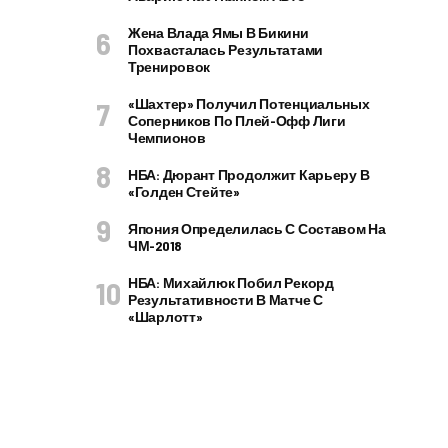
Жена Влада Ямы В Бикини
Похвасталась Результатами
Тренировок
«Шахтер» Получил Потенциальных
Соперников По Плей-Офф Лиги
Чемпионов
НБА: Дюрант Продолжит Карьеру В
«Голден Стейте»
Япония Определилась С Составом На
ЧМ-2018
НБА: Михайлюк Побил Рекорд
Результативности В Матче С
«Шарлотт»