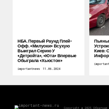
НБА. Первый Раунд Плей-
Пьяный
Офф. «Милуоки» Всухую
Устрои
Выиграл Серию У
Киев: 
«Детройта», «Юта» Впервые
Инфор
Обыграла «Хьюстон»
importan
importantnews
11.06.2024
Copyright © 2025 Обратная