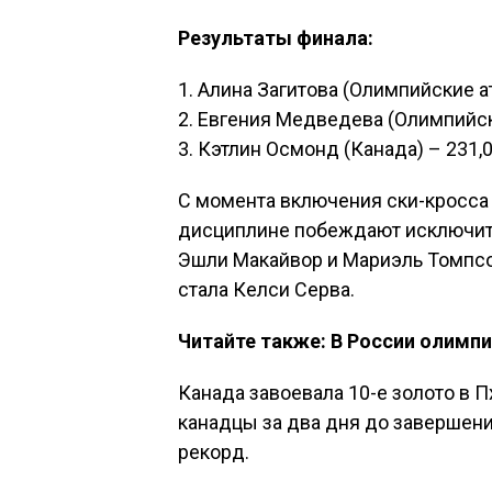
Результаты финала:
1. Алина Загитова (Олимпийские а
2. Евгения Медведева (Олимпийск
3. Кэтлин Осмонд (Канада) – 231,
С момента включения ски-кросса 
дисциплине побеждают исключите
Эшли Макайвор и Мариэль Томпсо
стала Келси Серва.
Читайте также: В России олимп
Канада завоевала 10-е золото в Пх
канадцы за два дня до завершен
рекорд.