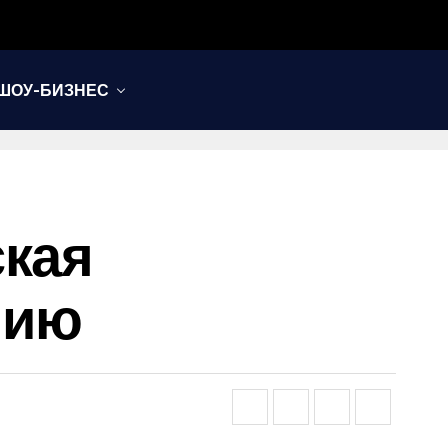
ШОУ-БИЗНЕС
ская
нию