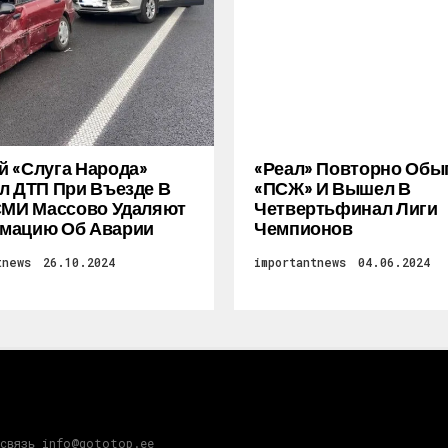
 «слуга Народа»
«Реал» Повторно Обы
л ДТП При Въезде В
«ПСЖ» И Вышел В
СМИ Массово Удаляют
Четвертьфинал Лиги
мацию Об Аварии
Чемпионов
tnews
26.10.2024
importantnews
04.06.2024
 связь info@gototop.ee