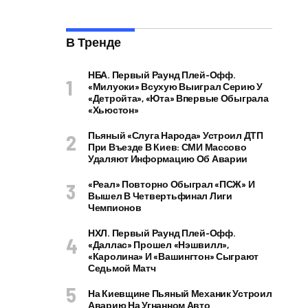
В Тренде
НБА. Первый Раунд Плей-Офф.
«Милуоки» Всухую Выиграл Серию У
«Детройта», «Юта» Впервые Обыграла
«Хьюстон»
Пьяный «слуга Народа» Устроил ДТП
При Въезде В Киев: СМИ Массово
Удаляют Информацию Об Аварии
«Реал» Повторно Обыграл «ПСЖ» И
Вышел В Четвертьфинал Лиги
Чемпионов
НХЛ. Первый Раунд Плей-Офф.
«Даллас» Прошел «Нэшвилл»,
«Каролина» И «Вашингтон» Сыграют
Седьмой Матч
На Киевщине Пьяный Механик Устроил
Аварию На Угнанном Авто