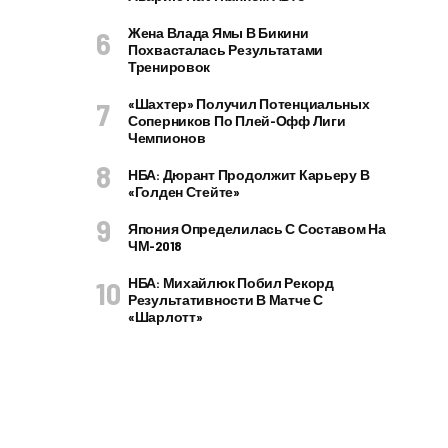
Жена Влада Ямы В Бикини
Похвасталась Результатами
Тренировок
«Шахтер» Получил Потенциальных
Соперников По Плей-Офф Лиги
Чемпионов
НБА: Дюрант Продолжит Карьеру В
«Голден Стейте»
Япония Определилась С Составом На
ЧМ-2018
НБА: Михайлюк Побил Рекорд
Результативности В Матче С
«Шарлотт»