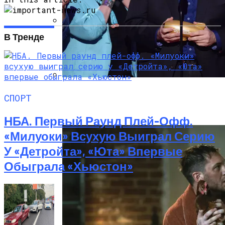
В Тренде
Под Киевом Мотоцикл Влетел В
Легковушку: Двое Погибших
Тёмная Сторона Детских Шоу: Куда
СПОРТ
Пропал Скандальный Создатель
Никелодеона
НБА. Первый Раунд Плей-Офф.
«Милуоки» Всухую Выиграл Серию
У «Детройта», «Юта» Впервые
Обыграла «Хьюстон»