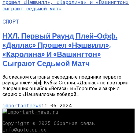
СПОРТ
НХЛ. Первый Раунд Плей-Офф.
«Даллас» Прошел «Нэшвилл»,
«Каролина» И «Вашингтон»
Сыграют Седьмой Матч
За океаном сыграны очередные поединки первого
раунда плей-офф Кубка Стэнли. «Даллас» не повторил
вчерашних ошибок «Вегаса» и «Торонто» и закрыл
серию с «Нэшвиллом» победой...
importantnews
11.06.2024
Copyright © 2025 Обратная связь
info@gototop.ee