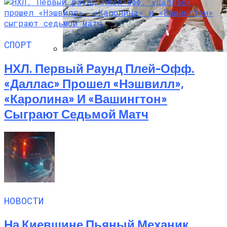
СПОРТ
НХЛ. Первый Раунд Плей-Офф.
Семейное Наследие: Кейт Хадсон
Хранит Свои Наряды Для Дочери Рани
«Даллас» Прошел «Нэшвилл»,
«Каролина» И «Вашингтон»
Сыграют Седьмой Матч
НОВОСТИ
На Киевщине Пьяный Механик