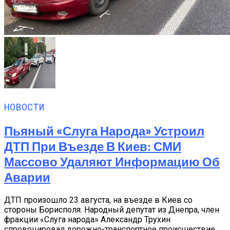
НОВОСТИ
Пьяный «слуга Народа» Устроил
ДТП При Въезде В Киев: СМИ
Массово Удаляют Информацию Об
Аварии
ДТП произошло 23 августа, на въезде в Киев со
стороны Борисполя. Народный депутат из Днепра, член
фракции «Слуга народа» Александр Трухин
спровоцировал дорожно-транспортное происшествие...