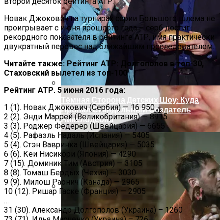
Под Киевом Мотоцикл Влетел В
второй десяток рейтинга АТР.
Легковушку: Двое Погибших
Новак Джокович на турнирах серии Большого шлема не
проигрывает с июня прошлого года – серб достиг
рекордного показателя в рейтинге АТР, имя практически
двукратный перевес над ближайшим преследователем.
Читайте также: Рейтинг АТР: Долгополов в топ-30,
Стаховский вылетел из топ-100
Рейтинг АТР. 5 июня 2016 года:
Тёмная Сторона Детских Шоу: Куда
1 (1). Новак Джокович (Сербия) — 16 950
Пропал Скандальный Создатель
2 (2). Энди Маррей (Великобритания) — 8915
Никелодеона
3 (3). Роджер Федерер (Швейцария) — 6655
4 (5). Рафаэль Надаль (Испания) — 5405
5 (4). Стэн Вавринка (Швейцария) — 5035
6 (6). Кеи Нисикори (Япония) — 4290
7 (15). Доминик Тим (Австрия) — 3105
8 (8). Томаш Бердых (Чехия) — 3030
9 (9). Милош Раонич (Канада) — 2965
10 (12). Ришар Гаске (Франция) — 2905
…
Прокурор Хмельницкой Области Умер
31 (30). Александр Долгополов (Украина) – 1260
От Осложнений Коронавируса
73 (71). Илья Марченко (Украина) – 726