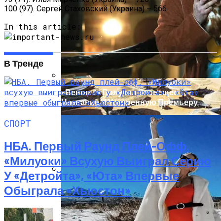
100 (97). Сергей Стаховский (Украина) – 566
In this article:
В Тренде
«Веном 3» Получил Зловещее
Название И Ускоренную Премьеру
СПОРТ
НБА. Первый Раунд Плей-Офф.
«Милуоки» Всухую Выиграл Серию
У «Детройта», «Юта» Впервые
В Египте Госпитализировали 5-
Обыграла «Хьюстон»
Летнюю Украинку С Признаками
Изнасилования: Мать Отрицает
Насилие