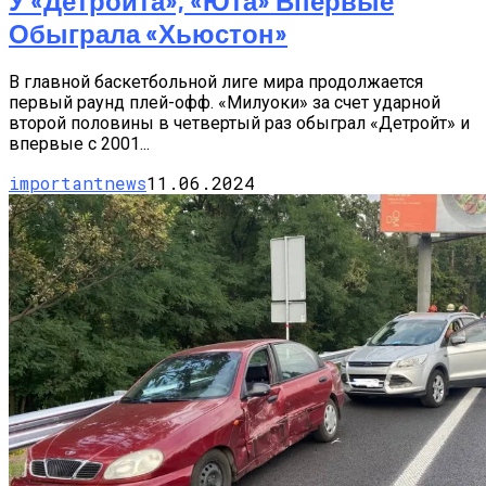
У «Детройта», «Юта» Впервые
Обыграла «Хьюстон»
В главной баскетбольной лиге мира продолжается
первый раунд плей-офф. «Милуоки» за счет ударной
второй половины в четвертый раз обыграл «Детройт» и
впервые с 2001...
importantnews
11.06.2024