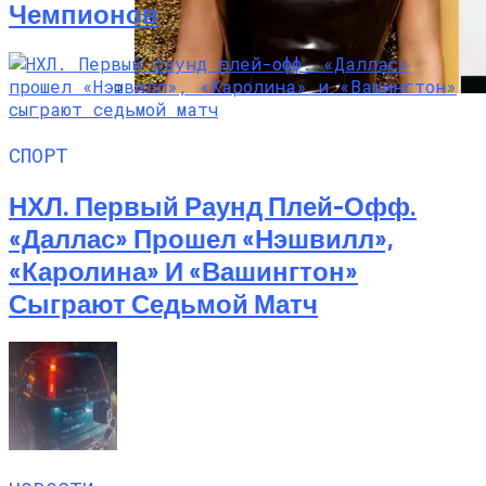
Чемпионов
Почувствуйте Себя Звездой: Кайли
Дженнер Дарит Миру Свои Духи COSMIC
СПОРТ
НХЛ. Первый Раунд Плей-Офф.
«Даллас» Прошел «Нэшвилл»,
«Каролина» И «Вашингтон»
Сыграют Седьмой Матч