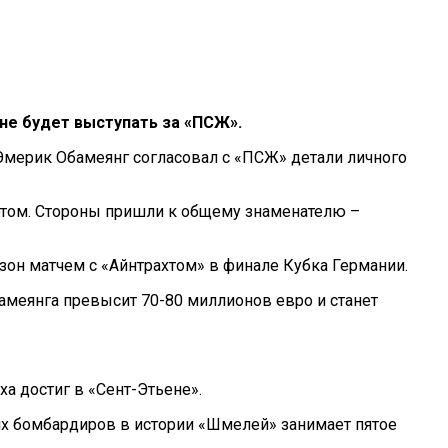
е будет выступать за «ПСЖ».
Эмерик Обамеянг согласовал с «ПСЖ» детали личного
ртом. Стороны пришли к общему знаменателю –
зон матчем с «Айнтрахтом» в финале Кубка Германии.
амеянга превысит 70-80 миллионов евро и станет
а достиг в «Сент-Этьене».
ших бомбардиров в истории «Шмелей» занимает пятое
 Насилие