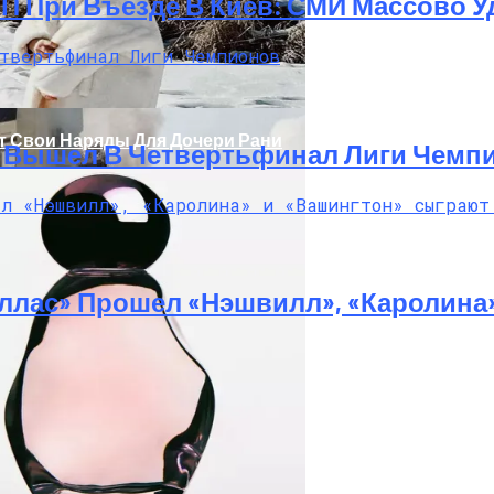
ТП При Въезде В Киев: СМИ Массово
т Свои Наряды Для Дочери Рани
И Вышел В Четвертьфинал Лиги Чемп
ллас» Прошел «Нэшвилл», «Каролина
ажке: Пострадавший Попал В Реанимацию