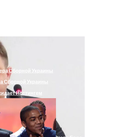
божающего Стоять На Задних Лапах
утина Главе МИД Австрии
еяли Российский Лайнер, «заблудившийся» В Крыму
ра Сборной Украины
Веселыми Фотожабами
дает Ноттингем
е Отеля, Знатно Позавтракав
а