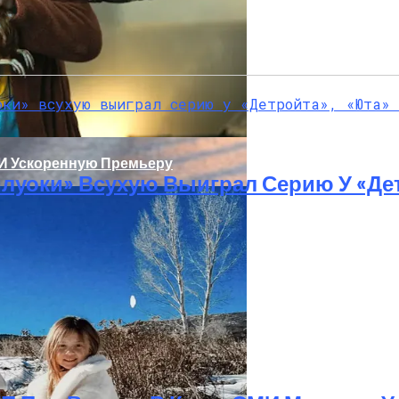
 И Ускоренную Премьеру
луоки» Всухую Выиграл Серию У «Де
олаев: Столкнулись Два Грузовика