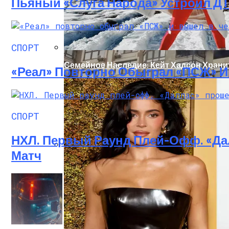
Пьяный «слуга Народа» Устроил Д
СПОРТ
Семейное Наследие: Кейт Хадсон Храни
«Реал» Повторно Обыграл «ПСЖ» 
СПОРТ
НХЛ. Первый Раунд Плей-Офф. «Да
Матч
Масштабный Пожар В Киевской Многоэт