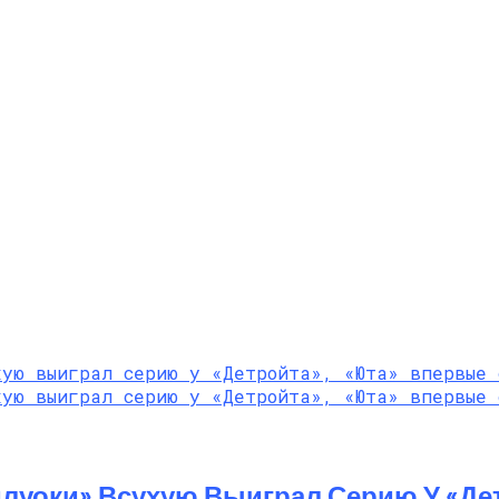
луоки» Всухую Выиграл Серию У «Де