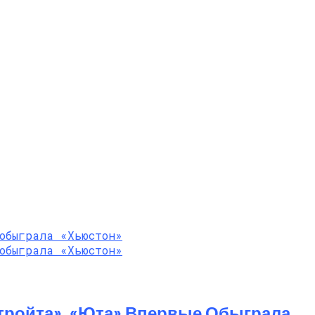
тройта», «Юта» Впервые Обыграла