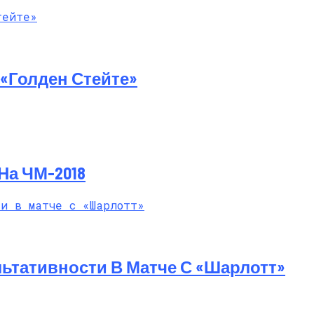
й Мастер-Класс На Пляже В Турции
«Голден Стейте»
На ЧМ-2018
ьтативности В Матче С «Шарлотт»