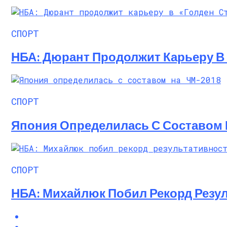
Алёна Шоптенко Показала Танцевальны
СПОРТ
НБА: Дюрант Продолжит Карьеру В 
СПОРТ
Япония Определилась С Составом 
СПОРТ
НБА: Михайлюк Побил Рекорд Резул