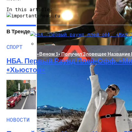
In this article:
В Тренде
СПОРТ
«Веном 3» Получил Зловещее Название
НБА. Первый Раунд Плей-Офф. «Ми
«Хьюстон»
«Морковное» ДТП На Трассе Одесса-Ник
НОВОСТИ