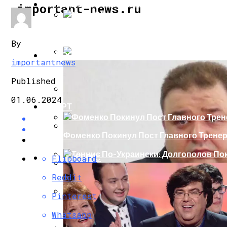
ИНТЕРЕСНОЕ И ПОЗНАВАТЕЛЬНОЕ
important-news.ru
Сеть В Восторге От Упитанного Кота, О
By
НОВОСТИ
importantnews
В Сети Высмеяли Свадебный Подарок П
Published
01.06.2024
СПОРТ
«Князь, Где Вы Шлялись»: В Сети Высм
Фоменко Покинул Пост Главного Трене
Репетицию Парада В Киеве Высмеяли 
ШОУ-БИЗНЕС
Flipboard
Теннис По-Украински: Долгополов Поки
Reddit
В Швеции Белый Медведь Застрял В Окн
Pinterest
Роналду Остается В «Реале» До 2020 Год
Whatsapp