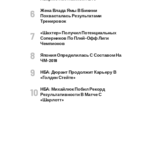
Жена Влада Ямы В Бикини
Похвасталась Результатами
Тренировок
«Шахтер» Получил Потенциальных
Соперников По Плей-Офф Лиги
Чемпионов
Япония Определилась С Составом На
ЧМ-2018
НБА: Дюрант Продолжит Карьеру В
«Голден Стейте»
НБА: Михайлюк Побил Рекорд
Результативности В Матче С
«Шарлотт»