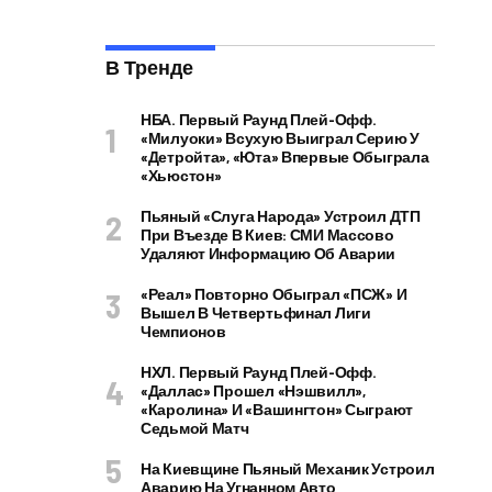
В Тренде
НБА. Первый Раунд Плей-Офф.
«Милуоки» Всухую Выиграл Серию У
«Детройта», «Юта» Впервые Обыграла
«Хьюстон»
Пьяный «слуга Народа» Устроил ДТП
При Въезде В Киев: СМИ Массово
Удаляют Информацию Об Аварии
«Реал» Повторно Обыграл «ПСЖ» И
Вышел В Четвертьфинал Лиги
Чемпионов
НХЛ. Первый Раунд Плей-Офф.
«Даллас» Прошел «Нэшвилл»,
«Каролина» И «Вашингтон» Сыграют
Седьмой Матч
На Киевщине Пьяный Механик Устроил
Аварию На Угнанном Авто