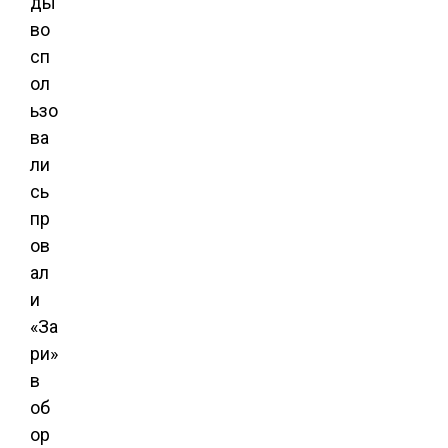
ды
во
сп
ол
ьзо
ва
ли
сь
пр
ов
ал
и
«За
ри»
в
об
ор