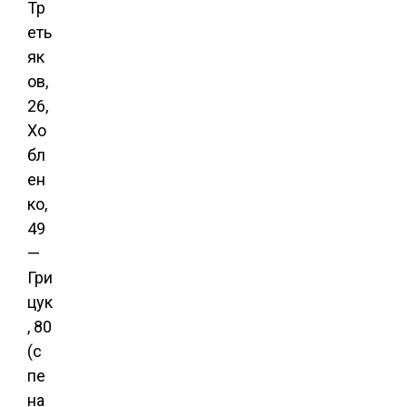
Тр
еть
як
ов,
26,
Хо
бл
ен
ко,
49
—
Гри
цук
, 80
(с
пе
на