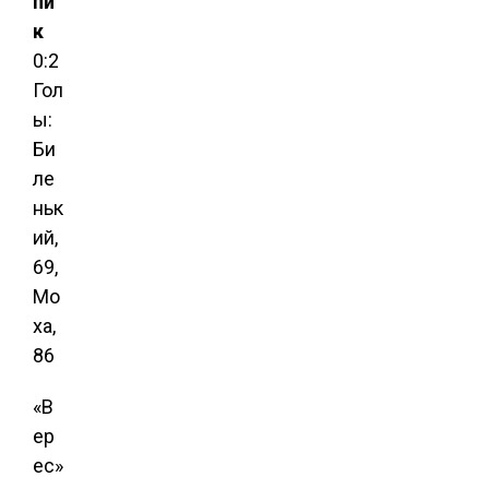
пи
к
0:2
Гол
ы:
Би
ле
ньк
ий,
69,
Мо
ха,
86
«В
ер
ес»