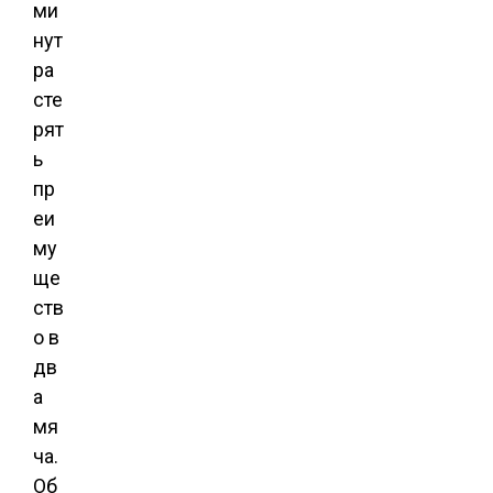
ми
нут
ра
сте
рят
ь
пр
еи
му
ще
ств
о в
дв
а
мя
ча.
Об