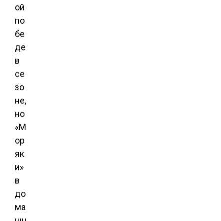
ой
по
бе
де
в
се
зо
не,
но
«М
ор
як
и»
в
до
ма
шн