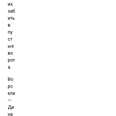
их
заб
ить
в
пу
ст
ые
во
рот
а.
Во
рс
кла
—
Ди
на