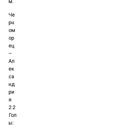
м.
Че
рн
ом
ор
ец
–
Ал
ек
са
нд
ри
я
2:2
Гол
ы: