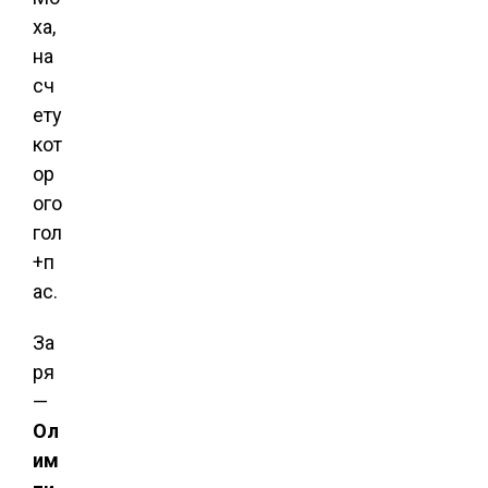
ха,
на
сч
ету
кот
ор
ого
гол
+п
ас.
За
ря
—
Ол
им