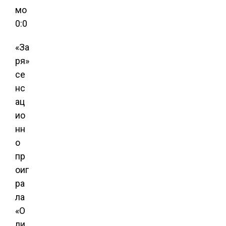
мо
0:0
«За
ря»
се
нс
ац
ио
нн
о
пр
оиг
ра
ла
«О
ли