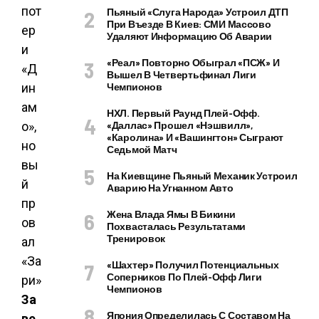
Пьяный «слуга Народа» Устроил ДТП
При Въезде В Киев: СМИ Массово
Удаляют Информацию Об Аварии
«Реал» Повторно Обыграл «ПСЖ» И
Вышел В Четвертьфинал Лиги
Чемпионов
НХЛ. Первый Раунд Плей-Офф.
«Даллас» Прошел «Нэшвилл»,
«Каролина» И «Вашингтон» Сыграют
Седьмой Матч
На Киевщине Пьяный Механик Устроил
Аварию На Угнанном Авто
Жена Влада Ямы В Бикини
Похвасталась Результатами
Тренировок
«Шахтер» Получил Потенциальных
Соперников По Плей-Офф Лиги
Чемпионов
За
Япония Определилась С Составом На
ве