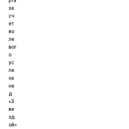
рта
за
сч
ет
во
ле
вог
о
ус
пе
ха
на
д
«З
ве
зд
ой»