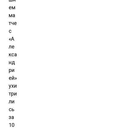
ем
ма
тче
с
«А
ле
кса
нд
ри
ей»
ухи
три
ли
сь
за
10