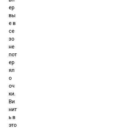
ер
вы
е в
се
зо
не
пот
ер
ял
о
оч
ки.
Ви
нит
ь в
это