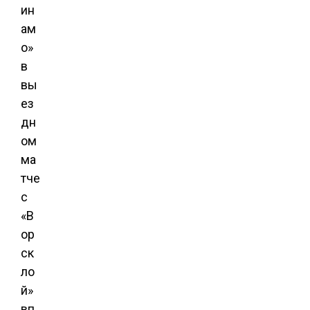
ин
ам
о»
в
вы
ез
дн
ом
ма
тче
с
«В
ор
ск
ло
й»
вп