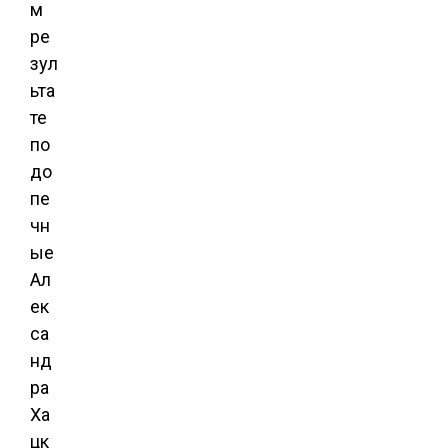
м
ре
зул
ьта
те
по
до
пе
чн
ые
Ал
ек
са
нд
ра
Ха
цк