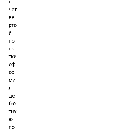
с
чет
ве
рто
й
по
пы
тки
оф
ор
ми
л
де
бю
тну
ю
по