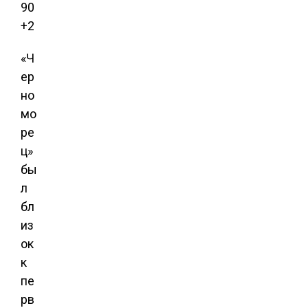
90
+2
«Ч
ер
но
мо
ре
ц»
бы
л
бл
из
ок
к
пе
рв