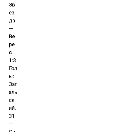
Зв
ез
да
—
Ве
ре
с
1:3
Гол
ы:
Заг
аль
ск
ий,
31
—
Си