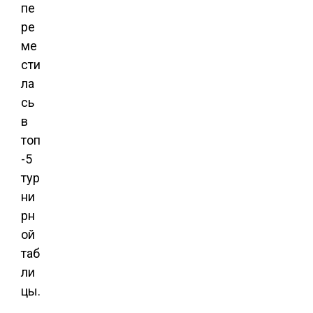
пе
ре
ме
сти
ла
сь
в
топ
-5
тур
ни
рн
ой
таб
ли
цы.