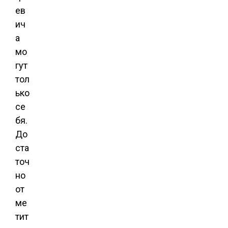
ев
ич
а
мо
гут
тол
ько
се
бя.
До
ста
точ
но
от
ме
тит