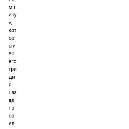
мп
ику
»,
кот
ор
ый
вс
его
три
дн
я
наз
ад
пр
ов
ел