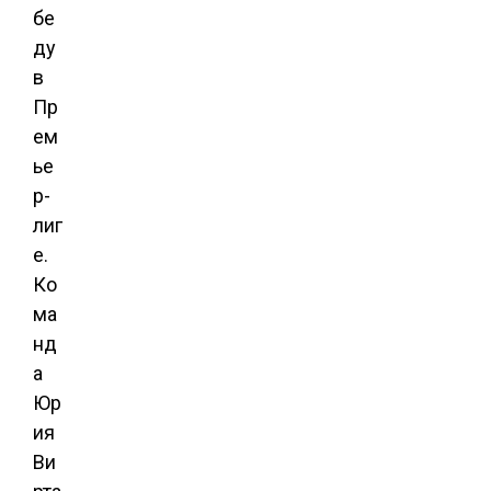
бе
ду
в
Пр
ем
ье
р-
лиг
е.
Ко
ма
нд
а
Юр
ия
Ви