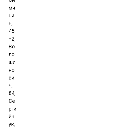
ми
ни
н,
45
+2,
Во
ло
ши
но
ви
ч,
84,
Се
рги
йч
ук,