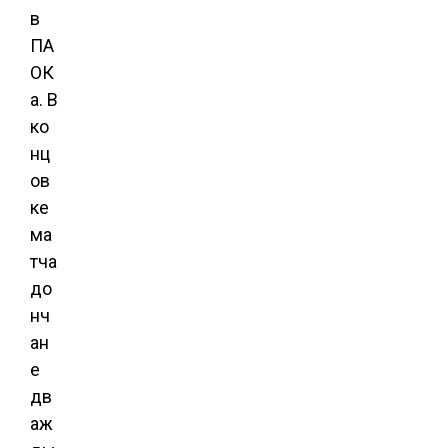
в
ПА
ОК
а. В
ко
нц
ов
ке
ма
тча
до
нч
ан
е
дв
аж