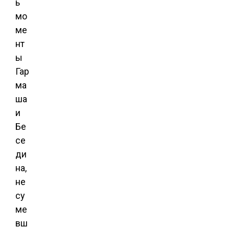
ь
мо
ме
нт
ы
Гар
ма
ша
и
Бе
се
ди
на,
не
су
ме
вш