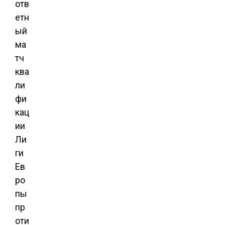
отв
етн
ый
ма
тч
ква
ли
фи
кац
ии
Ли
ги
Ев
ро
пы
пр
оти