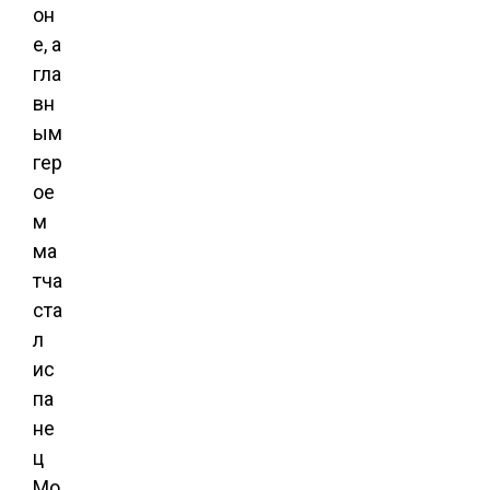
он
е, а
гла
вн
ым
гер
ое
м
ма
тча
ста
л
ис
па
не
ц
Мо