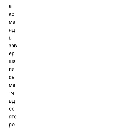
е
ко
ма
нд
ы
зав
ер
ша
ли
сь
ма
тч
вд
ес
яте
ро