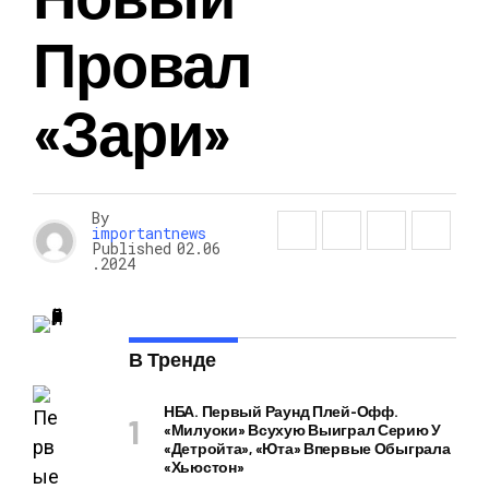
Провал
«Зари»
By
importantnews
Published
02.06
.2024
В Тренде
НБА. Первый Раунд Плей-Офф.
«Милуоки» Всухую Выиграл Серию У
«Детройта», «Юта» Впервые Обыграла
«Хьюстон»