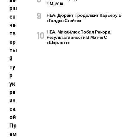
ЧМ-2018
рш
НБА: Дюрант Продолжит Карьеру В
ен
«Голден Стейте»
че
НБА: Михайлюк Побил Рекорд
тв
Результативности В Матче С
ер
«Шарлотт»
ты
й
ту
р
ук
ра
ин
ск
ой
Пр
ем