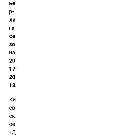
ье
р-
ли
ги
се
зо
на
20
17-
20
18.
Ки
ев
ск
ое
«Д