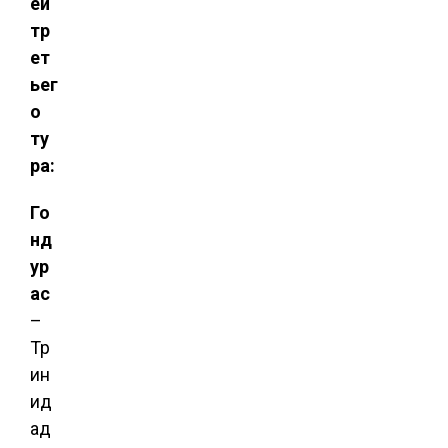
ей
тр
ет
ьег
о
ту
ра:
Го
нд
ур
ас
–
Тр
ин
ид
ад