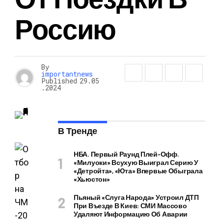
Россию
By
importantnews
Published
29.05
.2024
В Тренде
НБА. Первый Раунд Плей-Офф.
«Милуоки» Всухую Выиграл Серию У
«Детройта», «Юта» Впервые Обыграла
«Хьюстон»
Пьяный «слуга Народа» Устроил ДТП
При Въезде В Киев: СМИ Массово
Удаляют Информацию Об Аварии