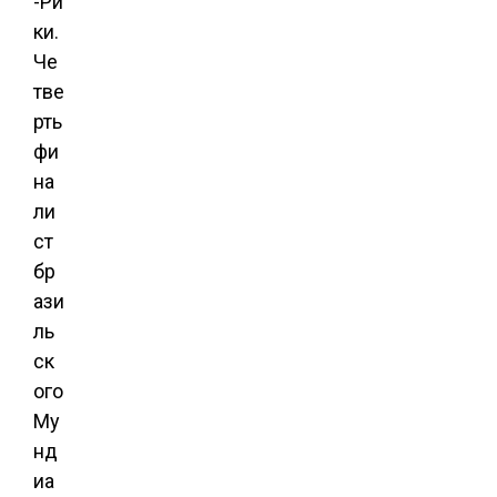
-Ри
ки.
Че
тве
рть
фи
на
ли
ст
бр
ази
ль
ск
ого
Му
нд
иа