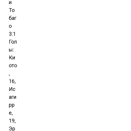
и
То
баг
о
3:1
Гол
ы:
Ки
ото
,
16,
Ис
аги
рр
е,
19,
Эр