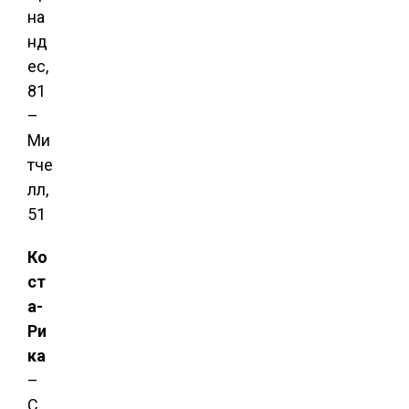
на
нд
ес,
81
–
Ми
тче
лл,
51
Ко
ст
а-
Ри
ка
–
С