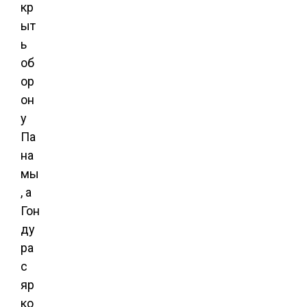
кр
ыт
ь
об
ор
он
у
Па
на
мы
, а
Гон
ду
ра
с
яр
ко