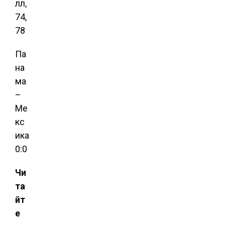
лл,
74,
78
Па
на
ма
–
Ме
кс
ика
0:0
Чи
та
йт
е