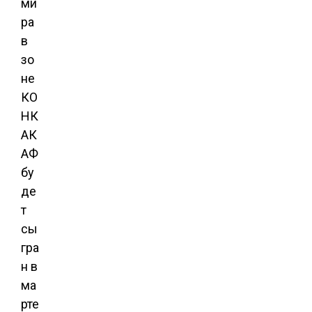
ми
ра
в
зо
не
КО
НК
АК
АФ
бу
де
т
сы
гра
н в
ма
рте