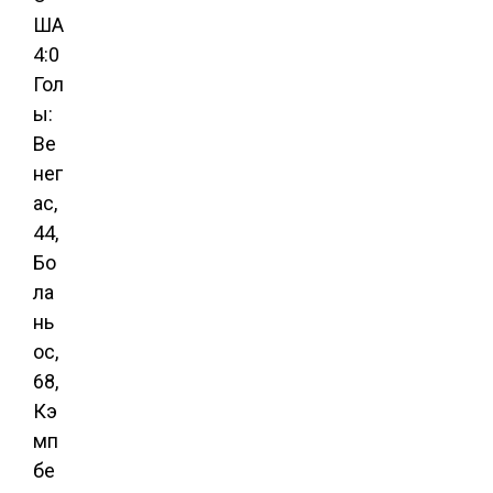
ША
4:0
Гол
ы:
Ве
нег
ас,
44,
Бо
ла
нь
ос,
68,
Кэ
мп
бе