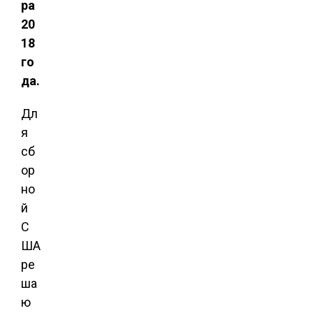
ра
20
18
го
да.
Дл
я
сб
ор
но
й
С
ША
ре
ша
ю