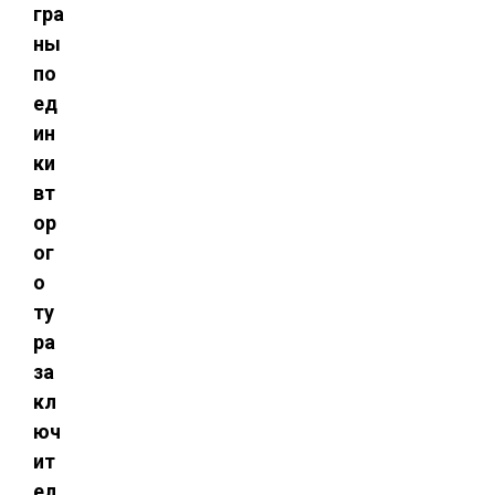
гра
ны
по
ед
ин
ки
вт
ор
ог
о
ту
ра
за
кл
юч
ит
ел