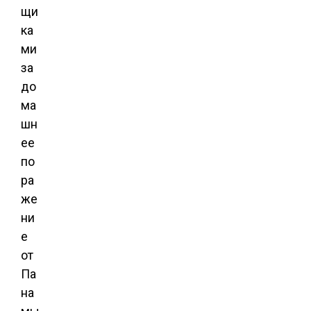
щи
ка
ми
за
до
ма
шн
ее
по
ра
же
ни
е
от
Па
на