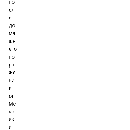
по
сл
е
до
ма
шн
его
по
ра
же
ни
я
от
Ме
кс
ик
и