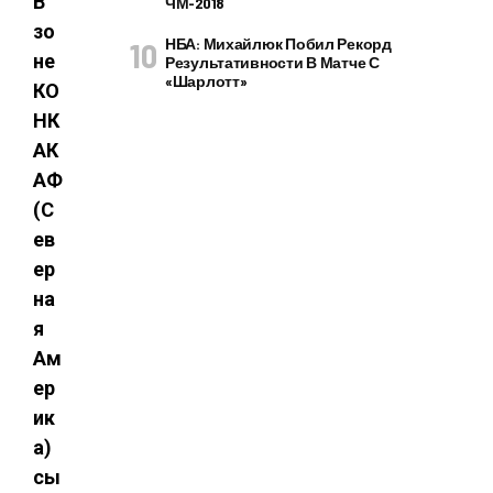
В
ЧМ-2018
зо
НБА: Михайлюк Побил Рекорд
не
Результативности В Матче С
«Шарлотт»
КО
НК
АК
АФ
(С
ев
ер
на
я
Ам
ер
ик
а)
сы