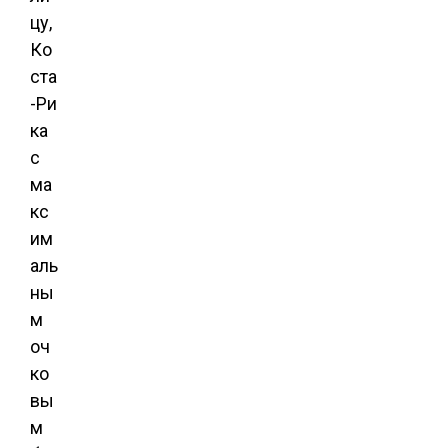
цу,
Ко
ста
-Ри
ка
с
ма
кс
им
аль
ны
м
оч
ко
вы
м