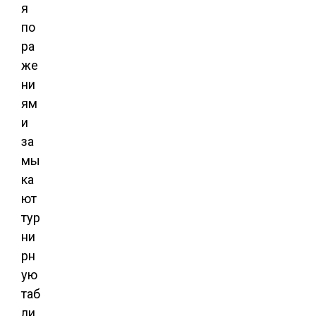
я
по
ра
же
ни
ям
и
за
мы
ка
ют
тур
ни
рн
ую
таб
ли