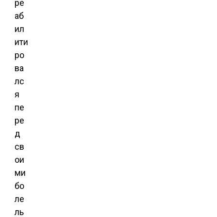
ре
аб
ил
ити
ро
ва
лс
я
пе
ре
д
св
ои
ми
бо
ле
ль