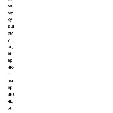
мо
му
ху
дш
ем
у
сц
ен
ар
ию
–
ам
ер
ика
нц
ы