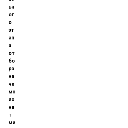
ьн
ог
о
эт
ап
а
от
бо
ра
на
че
мп
ио
на
т
ми