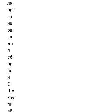
ля
орг
ан
из
ов
ал
дл
я
сб
ор
но
й
С
ША
кру
пн
ей