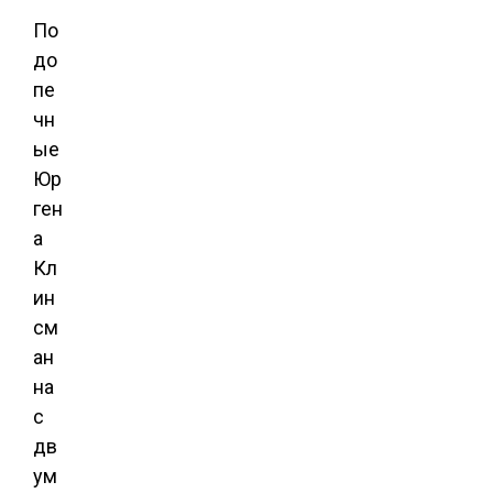
По
до
пе
чн
ые
Юр
ген
а
Кл
ин
см
ан
на
с
дв
ум