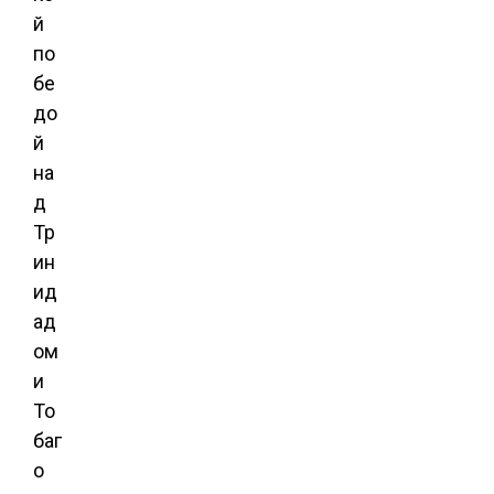
й
по
бе
до
й
на
д
Тр
ин
ид
ад
ом
и
То
баг
о