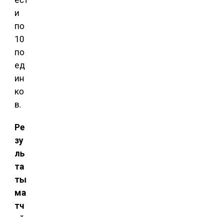
и
по
10
по
ед
ин
ко
в.
Ре
зу
ль
та
ты
ма
тч