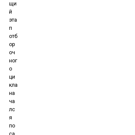
щи
й
эта
п
отб
ор
оч
ног
о
ци
кла
на
ча
лс
я
по
са