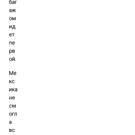
баг
аж
ом
ид
ет
пе
рв
ой.
Ме
кс
ика
не
см
огл
а
вс