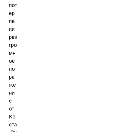
пот
ер
пе
ли
раз
гро
мн
ое
по
ра
же
ни
е
от
Ко
ста