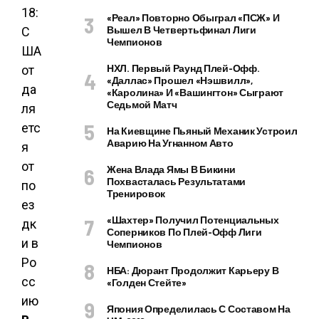
«Реал» Повторно Обыграл «ПСЖ» И
Вышел В Четвертьфинал Лиги
Чемпионов
НХЛ. Первый Раунд Плей-Офф.
«Даллас» Прошел «Нэшвилл»,
«Каролина» И «Вашингтон» Сыграют
Седьмой Матч
На Киевщине Пьяный Механик Устроил
Аварию На Угнанном Авто
Жена Влада Ямы В Бикини
Похвасталась Результатами
Тренировок
«Шахтер» Получил Потенциальных
Соперников По Плей-Офф Лиги
Чемпионов
НБА: Дюрант Продолжит Карьеру В
«Голден Стейте»
Япония Определилась С Составом На