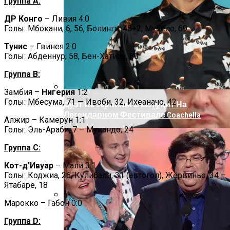
Под Киевом Мотоцикл Влетел В
Группа А:
Легковушку: Двое Погибших
ДР Конго
– Ливия 4:0
Голы: Мбокани, 6, 56, Болинги, 45+2, Мубеле, 69
Тунис
– Гвинея 2:0
Голы: Абденнур, 58, Бен-Хатира, 80
Группа B:
Замбия –
Нигерия
1:2
Голы: Мбесума, 71 — Ивоби, 32, Ихеаначо, 42
Дуэт Из Украины Выступит На
Легендарном Фестивале Coachella
Алжир – Камерун 1:1
Голы: Эль-Араби, 7 – Мукандо, 24
Группа C:
Кот-д’Ивуар
– Мали 3:1
Голы: Коджиа, 26, Кулибали, 31 (автогол), Жервиньо, 34 –
Ятабаре, 18
Марокко – Габон 0:0
Прокурор Хмельницкой Области Умер
Группа D:
От Осложнений Коронавируса