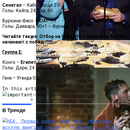
Сенегал
– Кабо-Верде 2:0
Голы: Кейта, 24, Соу, 80
Буркина-Фасо – ЮАР 1:1
Голы: Диавара, 90+1 – Фурман, 80
Читайте также: Отбор на ЧМ-2018: Германия и Англия
начинают с побед
Тёмная Сторона Детских Шоу: Куда
Группа E:
Пропал Скандальный Создатель
Никелодеона
Конго –
Египет
1:2
Голы: Доре, 24 – Салах, 41, Эль-Саид, 58
Гана – Уганда 0:0
In this article:
В Египте Госпитализировали 5-
В Тренде
Летнюю Украинку С Признаками
Изнасилования: Мать Отрицает
Насилие