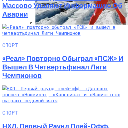
Массово Удаляют Информацию Об
Аварии
Семейное Наследие: Кейт Хадсон
Хранит Свои Наряды Для Дочери Рани
СПОРТ
«Реал» Повторно Обыграл «ПСЖ» И
Вышел В Четвертьфинал Лиги
Чемпионов
СПОРТ
НХЛ. Первый Раунд Плей-Офф.