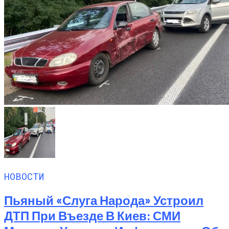
НОВОСТИ
Пьяный «слуга Народа» Устроил
ДТП При Въезде В Киев: СМИ