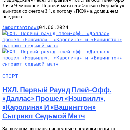
Мадридский «Реал» отправил «ПСЖ» за борт плей-офф
Лиги Чемпионов. Первый матч на «Сантьяго Бернабеу»
выиграл со счетом 3:1, а потому «ПСЖ» в домашнем
поединке...
importantnews
04.06.2024
СПОРТ
НХЛ. Первый Раунд Плей-Офф.
«Даллас» Прошел «Нэшвилл»,
«Каролина» И «Вашингтон»
Сыграют Седьмой Матч
За океаном сыграны очередные поединки первого