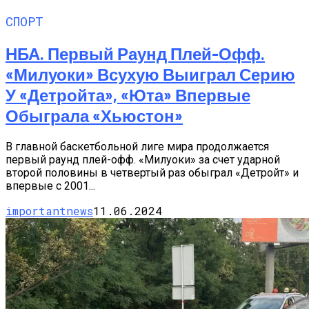
СПОРТ
НБА. Первый Раунд Плей-Офф.
«Милуоки» Всухую Выиграл Серию
У «Детройта», «Юта» Впервые
Обыграла «Хьюстон»
В главной баскетбольной лиге мира продолжается
первый раунд плей-офф. «Милуоки» за счет ударной
второй половины в четвертый раз обыграл «Детройт» и
впервые с 2001...
importantnews
11.06.2024