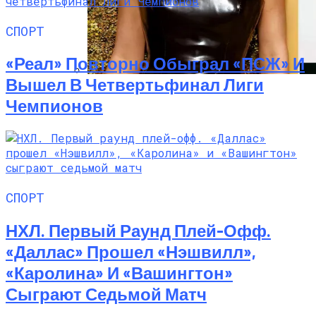
СПОРТ
«Реал» Повторно Обыграл «ПСЖ» И
Вышел В Четвертьфинал Лиги
Почувствуйте Себя Звездой: Кайли
Чемпионов
Дженнер Дарит Миру Свои Духи COSMIC
СПОРТ
НХЛ. Первый Раунд Плей-Офф.
«Даллас» Прошел «Нэшвилл»,
«Каролина» И «Вашингтон»
Сыграют Седьмой Матч