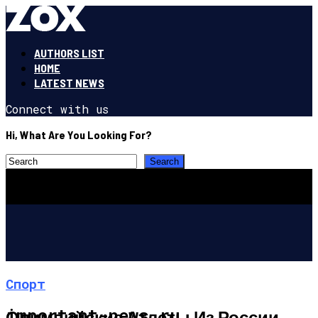
AUTHORS LIST
HOME
LATEST NEWS
Connect with us
Hi, What Are You Looking For?
Спорт
important-news.ru
Олимпийские Атлеты Из России