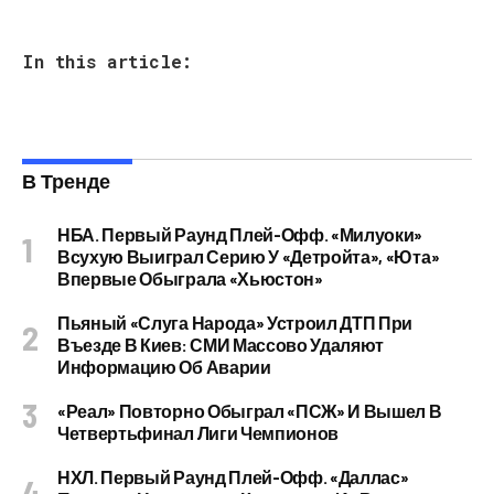
In this article:
В Тренде
НБА. Первый Раунд Плей-Офф. «Милуоки»
Всухую Выиграл Серию У «Детройта», «Юта»
Впервые Обыграла «Хьюстон»
Пьяный «слуга Народа» Устроил ДТП При
Въезде В Киев: СМИ Массово Удаляют
Информацию Об Аварии
«Реал» Повторно Обыграл «ПСЖ» И Вышел В
Четвертьфинал Лиги Чемпионов
НХЛ. Первый Раунд Плей-Офф. «Даллас»