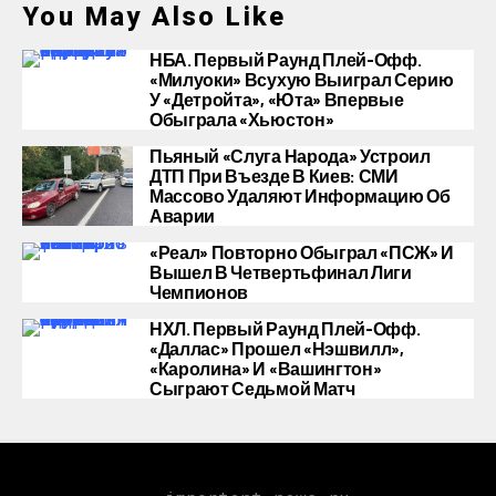
You May Also Like
НБА. Первый Раунд Плей-Офф.
«Милуоки» Всухую Выиграл Серию
У «Детройта», «Юта» Впервые
Обыграла «Хьюстон»
Пьяный «слуга Народа» Устроил
ДТП При Въезде В Киев: СМИ
Массово Удаляют Информацию Об
Аварии
«Реал» Повторно Обыграл «ПСЖ» И
Вышел В Четвертьфинал Лиги
Чемпионов
НХЛ. Первый Раунд Плей-Офф.
«Даллас» Прошел «Нэшвилл»,
«Каролина» И «Вашингтон»
Сыграют Седьмой Матч