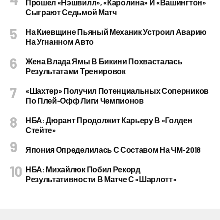
Прошел «Нэшвилл», «Каролина» И «Вашингтон»
Сыграют Седьмой Матч
На Киевщине Пьяный Механик Устроил Аварию
На Угнанном Авто
Жена Влада Ямы В Бикини Похвасталась
Результатами Тренировок
«Шахтер» Получил Потенциальных Соперников
По Плей-Офф Лиги Чемпионов
НБА: Дюрант Продолжит Карьеру В «Голден
Стейте»
Япония Определилась С Составом На ЧМ-2018
НБА: Михайлюк Побил Рекорд
Результативности В Матче С «Шарлотт»